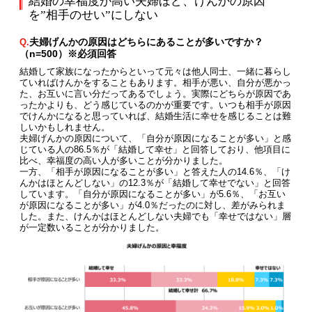
結婚の幸福度が高い夫婦ほど、けんかの原因
を”相手のせい”にしない
夫婦げんかの原因はどちらにあることが多いですか？
Q.
（n=500）※必須回答
結婚して家族になったからといって元々は他人同士、一緒に暮らし
ていればけんかをすることもあります。相手が悪い、自分が悪かっ
た、お互いに言い分だってあるでしょう。実際にどちらが原因であ
ったかよりも、どう感じているのかが重要です。いつも相手が原因
でけんかになると思っていれば、結婚生活に幸せを感じることは難
しいかもしれません。
夫婦げんかの原因について、「自分が原因になることが多い」と感
じている人の86.5％が「結婚して幸せ」と回答しており、他項目に
比べ、幸福度の高い人が多いことが分かりました。
一方、「相手が原因になることが多い」と答えた人の14.6％、「け
んかはほとんどしない」の12.3％が「結婚して幸せでない」と回答
しています。「自分が原因になることが多い」が5.6％、「お互い
が原因になることが多い」が4.0％だったのに対し、差がみられま
した。また、けんかはほとんどしない夫婦でも「幸せではない」層
が一定数いることが分かりました。