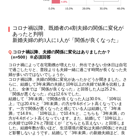
コロナ禍以降、既婚者の4割夫婦の関係に変化が
あったと判明
新婚夫婦の約3人に1人が「関係が良くなった」
コロナ禍以降、夫婦の関係に変化はありましたか？
Q.
（n=500）※必須回答
コロナ禍によって在宅勤務が増えたり、外出できない分休日は自宅
で過ごしたりと、普段よりも夫婦一緒に過ごす時間が長くなった夫
婦が多いのではないでしょうか。
コロナ禍以降、夫婦の関係に変化があったかどうか聞きました。さ
らに、結婚して3年未満の夫婦と10年以上の夫婦で結果を比較しま
した。 全体では「関係が良くなった」と回答した人は25.2％、
「関係が悪くなった」のは12.6％でした。
結婚して「3年未満」で関係が良くなった人は30.0％、「10年以
上」では20.4％と「3年未満」の方が9.6ポイント高くなっていま
す。一方で関係が悪くなったと感じている人は結婚して「3年未
満」で14.8％、「10年以上」で10.4％と、こちらも「3年未満」の
方が4.4ポイント高くなっています。また、結婚して「10年以上」
の夫婦では69.2％と7割近くが「どちらとも言えない」と回答しま
した。結婚年数が長いほど、生活環境の変化は夫婦の関係にそれほ
ど影響しないようです。結婚して「3年未満」の新婚夫婦ほど、良