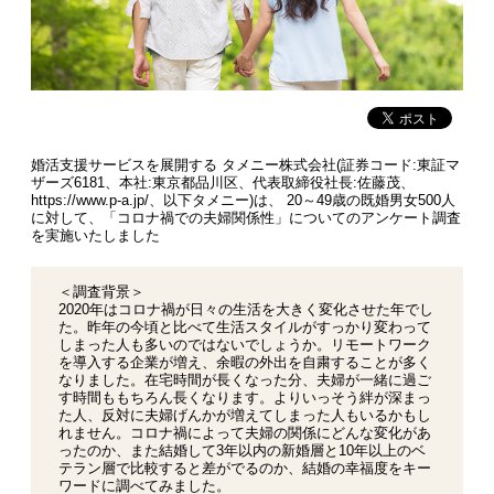
婚活支援サービスを展開する タメニー株式会社(証券コード:東証マ
ザーズ6181、本社:東京都品川区、代表取締役社長:佐藤茂、
https://www.p-a.jp/、以下タメニー)は、 20～49歳の既婚男女500人
に対して、「コロナ禍での夫婦関係性」についてのアンケート調査
を実施いたしました
＜調査背景＞
2020年はコロナ禍が日々の生活を大きく変化させた年でし
た。昨年の今頃と比べて生活スタイルがすっかり変わって
しまった人も多いのではないでしょうか。リモートワーク
を導入する企業が増え、余暇の外出を自粛することが多く
なりました。在宅時間が長くなった分、夫婦が一緒に過ご
す時間ももちろん長くなります。よりいっそう絆が深まっ
た人、反対に夫婦げんかが増えてしまった人もいるかもし
れません。コロナ禍によって夫婦の関係にどんな変化があ
ったのか、また結婚して3年以内の新婚層と10年以上のベ
テラン層で比較すると差がでるのか、結婚の幸福度をキー
ワードに調べてみました。