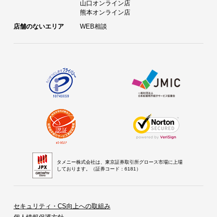
山口オンライン店
熊本オンライン店
店舗のないエリア
WEB相談
タメニー株式会社は、東京証券取引所グロース市場に上場
しております。（証券コード：6181）
セキュリティ・CS向上への取組み