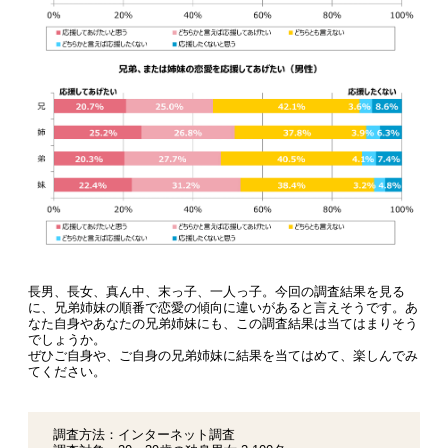
長男、長女、真ん中、末っ子、一人っ子。今回の調査結果を見る
に、兄弟姉妹の順番で恋愛の傾向に違いがあると言えそうです。あ
なた自身やあなたの兄弟姉妹にも、この調査結果は当てはまりそう
でしょうか。
ぜひご自身や、ご自身の兄弟姉妹に結果を当てはめて、楽しんでみ
てください。
調査方法：インターネット調査