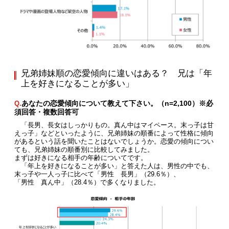
兄弟姉妹順の恋愛傾向に違いはある？ 兄は「年
上を好きになることが多い」
あなたの恋愛傾向について教えて下さい。（n=2,100）※必
Q.
須回答・複数回答可
「長男、長女はしっかりもの。真ん中はマイペース。末っ子は甘
えっ子」などといったように、兄弟姉妹の順番によって性格に傾向
があるという話を聞いたことはないでしょうか。恋愛の傾向につい
ても、兄弟姉妹の順番別に比較してみました。
まずは好きになる相手の年齢についてです。
「年上を好きになることが多い」と答えた人は、男性の中でも、
末っ子や一人っ子に比べて「男性 長男」（29.6％）、
「男性 真ん中」（28.4％）で多くなりました。