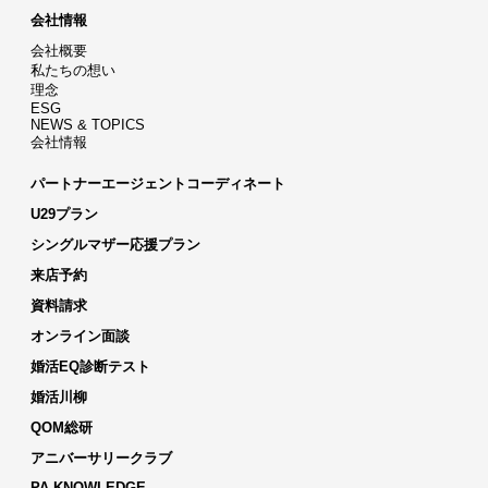
会社情報
会社概要
私たちの想い
理念
ESG
NEWS & TOPICS
会社情報
パートナーエージェントコーディネート
U29プラン
シングルマザー応援プラン
来店予約
資料請求
オンライン面談
婚活EQ診断テスト
婚活川柳
QOM総研
アニバーサリークラブ
PA KNOWLEDGE