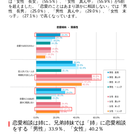
は「女性 長女」（55.5％）、「女性 真ん中」（55.9％）が5割
を超えました。「恋愛のことはあまり誰かに相談しない」では「男
性 長男」（25.0％）、「男性 真ん中」（29.0％）、「女性 末
っ子」（27.1％）で高くなっています。
恋愛相談は姉に。兄弟姉妹では「姉」に恋愛相談
をする「男性」33.9％、「女性」40.2％