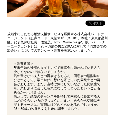
成婚率にこだわる婚活支援サービスを展開する株式会社パートナー
エージェント（証券コード：東証マザーズ6181、本社：東京都品川
区、代表取締役社長：佐藤茂、http：//www.p-a.jp/、以下パートナ
ーエージェント）は、25～39歳の男女220人に対して「同窓会での
出会い」についてのアンケート調査を実施いたしました。
＜調査背景＞
年末年始の帰省のタイミングで同窓会に誘われている人も
少なくないのではないでしょうか。
気の置けない友人との再会はもちろん、同窓会の醍醐味の
ひとつとして、学生時代に想いを寄せていた同級生との再
会があります。また、当時は気にしていなかった同級生で
も、久しぶりに会ったら気になってしまったということも
あるかもしれません。
果たして、恋愛のチャンスを期待して同窓会に参加する人
はどのくらいいるのでしょうか。また、再会から交際に発
展するケースは、実際にはどのくらいあるのでしょうか。
25～39歳の独身男女を対象に調査しました。