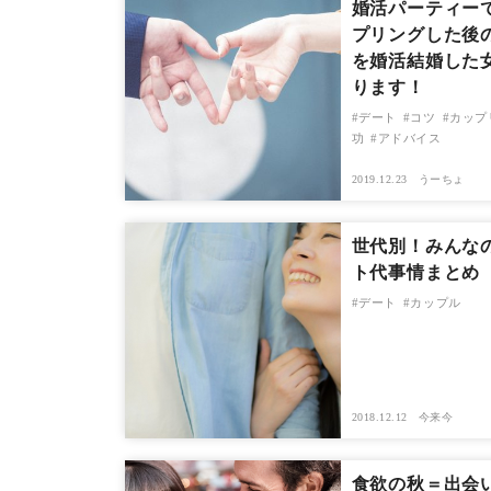
婚活パーティー
プリングした後
を婚活結婚した
ります！
デート
コツ
カップ
功
アドバイス
2019.12.23
うーちょ
世代別！みんな
ト代事情まとめ
デート
カップル
2018.12.12
今来今
食欲の秋＝出会