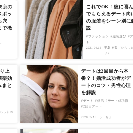
東京の
これでOK！彼に喜
スポッ
でもらえるデート向
ら穴
の服装をシーン別に
まで徹
説
ファッション
服装選び
ト
ト
2021.04.13
平島 有梨（ひらしま
り）
盛り上
デートは2回目から本
媚薬効
番？！婚活成功者がデ
ムまと
ートのコツ・男性心理
を解説
デート
婚活
デート成功術
2回目デート
らしま ゆ
2020.05.16
うーちょ