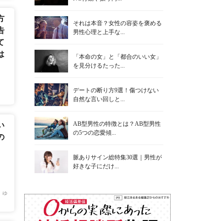
方
それは本音？女性の容姿を褒める
告
男性心理と上手な...
て
は
「本命の女」と「都合のいい女」
を見分けるたった...
デートの断り方9選！傷つけない
自然な言い回しと...
AB型男性の特徴とは？AB型男性
い
の5つの恋愛傾...
の
脈ありサイン総特集30選｜男性が
好きな子にだけ...
 ゆ