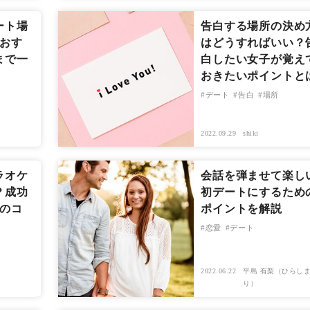
ート場
告白する場所の決め
｜おす
はどうすればいい？
まで一
白したい女子が覚え
おきたいポイントと
デート
告白
場所
2022.09.29
shiki
ラオケ
会話を弾ませて楽し
？成功
初デートにするため
つのコ
ポイントを解説
恋愛
デート
2022.06.22
平島 有梨（ひらしま
り）