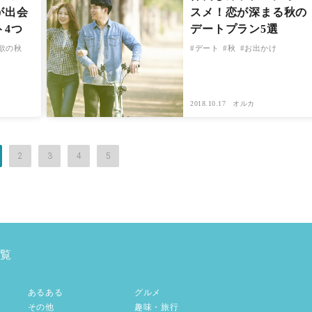
が出会
スメ！恋が深まる秋の
ト4つ
デートプラン5選
欲の秋
デート
秋
お出かけ
2018.10.17
オルカ
2
3
4
5
覧
あるある
グルメ
その他
趣味・旅行