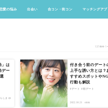
恋愛の悩み
出会い
合コン・街コン
マッチングアプ
占い・診断
ファッション・美容
グルメ
趣味・旅行
137件中 1
勘」は
付き合う前のデート
勘デー
上手な誘い方とは？
選
すすめスポットやN
行動も解説
デート
初デート
らしま ゆ
2022.10.21
shiki