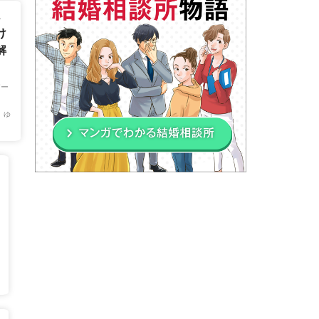
ん
け
解
デー
 ゆ