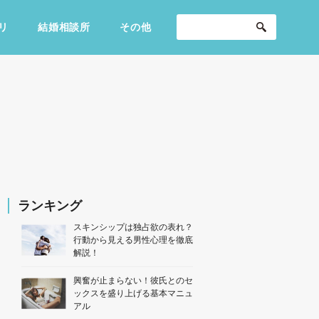
リ
結婚相談所
その他
セックスライフ
不倫・だめ男
感動
ランキング
スキンシップは独占欲の表れ？
行動から見える男性心理を徹底
解説！
興奮が止まらない！彼氏とのセ
ックスを盛り上げる基本マニュ
アル