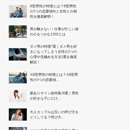
B型男性の特徴とは？B型男性
の5つの恋愛傾向と女性との相
性を徹底解明！
男が離さない！仕事が忙しい彼
の心をつかむLINEとは
ダメ男の特徴7選｜ダメ男を好
きになってしまう女性の5つの
心理や見極める方法3選を徹底
解説！
AB型男性の特徴とは？AB型男
性の5つの恋愛傾...
脈ありサイン総特集30選｜男性
が好きな子にだけ...
大人カップルは互いの呼び方を
どうしてる？呼び方...