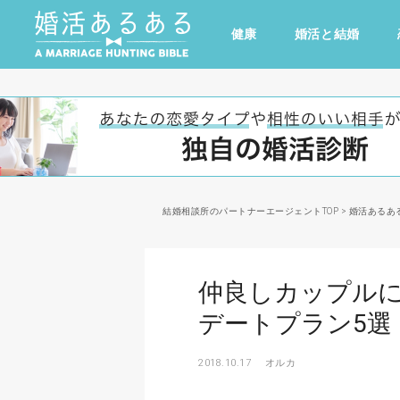
健康
婚活と結婚
その他
ドキドキ
仕事とキャリア
特集
心の処方箋
カルチャー・トレンド・芸能
結婚相談所のパートナーエージェントTOP
>
婚活あるあ
仲良しカップル
デートプラン5選
2018.10.17
オルカ