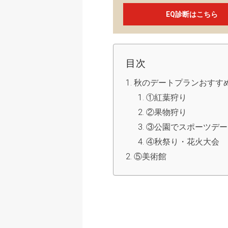
EQ診断はこちら
目次
秋のデートプランおすす
①紅葉狩り
②果物狩り
③公園でスポーツデー
④秋祭り・花火大会
⑤美術館