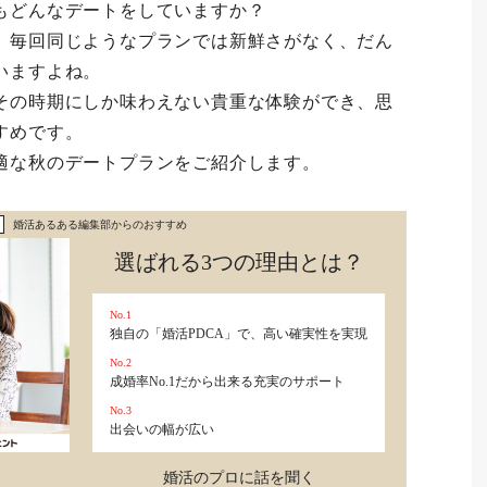
つもどんなデートをしていますか？
、毎回同じようなプランでは新鮮さがなく、だん
いますよね。
その時期にしか味わえない貴重な体験ができ、思
すめです。
適な秋のデートプランをご紹介します。
婚活あるある編集部からのおすすめ
選ばれる3つの理由とは？
No.1
独自の「婚活PDCA」で、高い確実性を実現
No.2
成婚率No.1だから出来る充実のサポート
No.3
出会いの幅が広い
婚活のプロに話を聞く