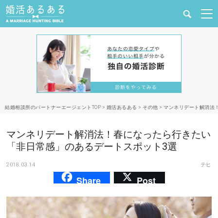
健康
婚活と結婚
恋愛の悩み
結婚相談所のパートナーエージェントTOP
>
婚活あるある
>
その他
>
マンネリデート解消法
出会い
マンネリデート解消法！春になったら行きたい
合コン・街コン
「非日常感」のあるデートスポット3選
2018.03.14
テヒ
マッチングアプリ
Share
Post
結婚相談所
あるある