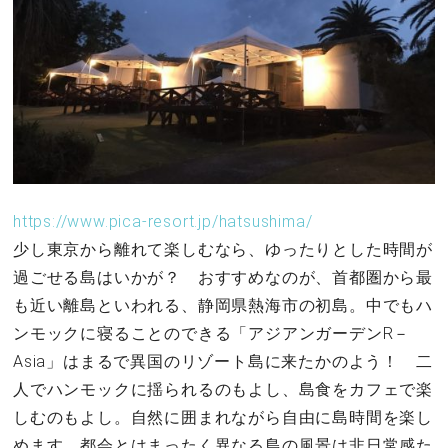
https://www.pica-resort.jp/hatsushima/
少し東京から離れて楽しむなら、ゆったりとした時間が
過ごせる島はいかが？ おすすめなのが、首都圏から最
も近い離島といわれる、静岡県熱海市の初島。中でもハ
ンモックに寝ることのできる「アジアンガーデンR－
Asia」はまるで異国のリゾート島に来たかのよう！ 二
人でハンモックに揺られるのもよし、島食をカフェで楽
しむのもよし。自然に囲まれながら自由に島時間を楽し
めます。都会とはまったく異なる島の風景は非日常感た