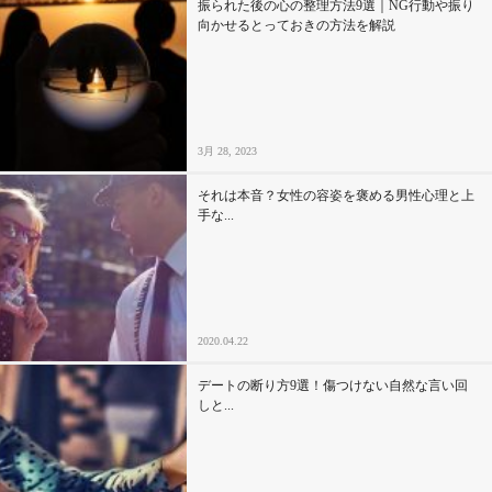
振られた後の心の整理方法9選｜NG行動や振り
向かせるとっておきの方法を解説
3月 28, 2023
それは本音？女性の容姿を褒める男性心理と上
手な...
2020.04.22
デートの断り方9選！傷つけない自然な言い回
しと...