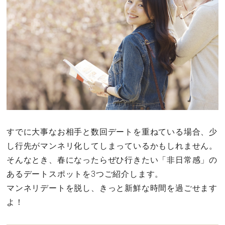
その他
ドキドキ
仕事とキャリア
特集
占い・診断
すでに大事なお相手と数回デートを重ねている場合、少
し行先がマンネリ化してしまっているかもしれません。
ファッション・美容
そんなとき、春になったらぜひ行きたい「非日常感」の
あるデートスポットを3つご紹介します。
グルメ
マンネリデートを脱し、きっと新鮮な時間を過ごせます
よ！
趣味・旅行