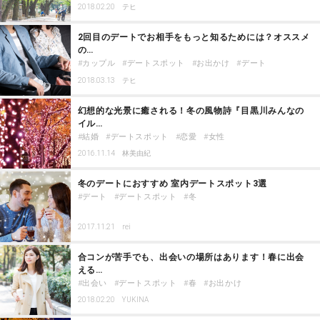
2018.02.20
テヒ
2回目のデートでお相手をもっと知るためには？オススメ
の…
カップル
デートスポット
お出かけ
デート
2018.03.13
テヒ
幻想的な光景に癒される！冬の風物詩『目黒川みんなの
イル…
結婚
デートスポット
恋愛
女性
2016.11.14
林美由紀
冬のデートにおすすめ 室内デートスポット3選
デート
デートスポット
冬
2017.11.21
rei
合コンが苦手でも、出会いの場所はあります！春に出会
える…
出会い
デートスポット
春
お出かけ
2018.02.20
YUKINA