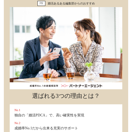
PR
婚活あるある編集部からのおすすめ
セックスライフ
不倫・だめ男
感動
心の処方箋
カルチャー・トレンド・芸能
驚き
選ばれる3つの理由とは？
No.1
独自の「婚活PDCA」で、高い確実性を実現
No.2
成婚率No.1だから出来る充実のサポート