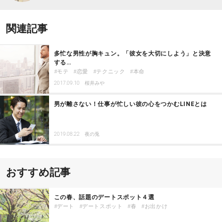
関連記事
多忙な男性が胸キュン。「彼女を大切にしよう」と決意
する…
モテ
恋愛
テクニック
本命
2017.09.10
桜井みや
男が離さない！仕事が忙しい彼の心をつかむLINEとは
2019.08.22
夜の兎
おすすめ記事
この春、話題のデートスポット４選
デート
デートスポット
春
お出かけ