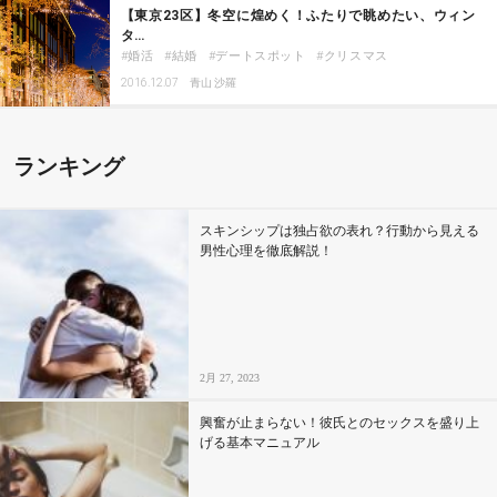
【東京23区】冬空に煌めく！ふたりで眺めたい、ウィン
タ…
婚活
結婚
デートスポット
クリスマス
2016.12.07
青山 沙羅
ランキング
スキンシップは独占欲の表れ？行動から見える
男性心理を徹底解説！
2月 27, 2023
興奮が止まらない！彼氏とのセックスを盛り上
げる基本マニュアル