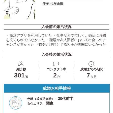
半年～1年未満
入会前の婚活状況
・婚活アプリを利用していた ・仕事などで忙しく、婚活に時間
を充てられていなかった ・職場や友人関係において出会いのチ
ャンスが無かった ・自分が理想とする相手が周囲にいなかった
入会後の婚活状況
紹介数
コンタクト率
成婚までの期間
301
2
7
名
%
ヵ月
成婚お相手情報
30代前半
年齢（成婚退会時）:
関東
在住エリア: