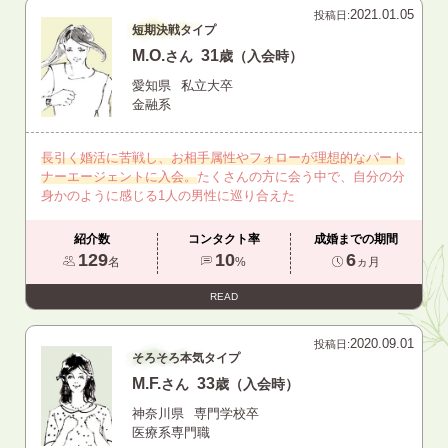
2021.01.05
投稿日:
短期決戦タイプ
M.O.
31
さん
歳（入会時）
愛知県
私立大卒
金融系
長引く婚活に苦戦し、お相手属性やフォローが理想的なパート
ナーエージェントに入会。
たくさんの方に会う中で、自分の分
身かのように感じる1人の男性に巡り合えた
紹介数
コンタクト率
成婚までの期間
129
10
6
名
%
ヵ月
READ
2020.09.01
投稿日:
そろそろ本気タイプ
M.F.
33
さん
歳（入会時）
神奈川県
専門学校卒
医療系専門職