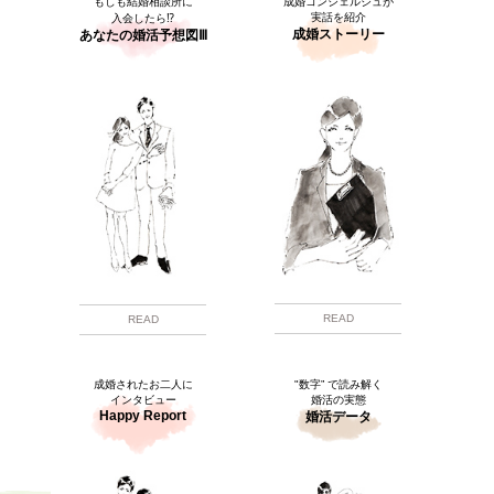
もしも結婚相談所に
成婚コンシェルジュが
実話を紹介
入会したら⁉
成婚ストーリー
あなたの婚活予想図Ⅲ
READ
READ
成婚されたお二人に
"数字” で読み解く
インタビュー
婚活の実態
Happy Report
婚活データ