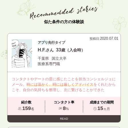
似た条件の方の体験談
2020.07.01
投稿日:
アプリ先行タイプ
H.F.
33
さん
歳（入会時）
千葉県
国立大卒
医療系専門職
コンタクトやデートの度に感じたことを担当コンシェルジュに
メール。
時には温かく、時には厳しくアドバイス
をくれたから
こそ、自分の気持ちを整理し、次に繋げることができた
紹介数
コンタクト率
成婚までの期間
159
8
15
名
%
ヵ月
READ