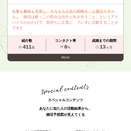
仕事も趣味も充実し、そろそろ人生の相棒を…と婚活スター
ト。
「婚活は根っこの部分は自分と向き合うこと」というアド
バイスのおかげで、気持ちに正直に、ブレずに活動することが
できた
紹介数
コンタクト率
成婚までの期間
411
6
13
名
%
ヵ月
READ
スペシャルコンテンツ
あなたに似た人の活動結果から、
婚活予想図が見えてくる