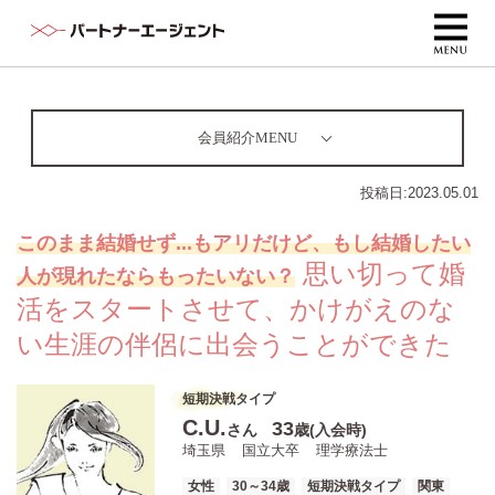
会員紹介MENU
投稿日:
2023.05.01
このまま結婚せず...もアリだけど、もし結婚したい
思い切って婚
人が現れたならもったいない？
活をスタートさせて、かけがえのな
い生涯の伴侶に出会うことができた
短期決戦タイプ
C.U.
33
さん
歳(入会時)
埼玉県
国立大卒
理学療法士
女性
30～34歳
短期決戦タイプ
関東