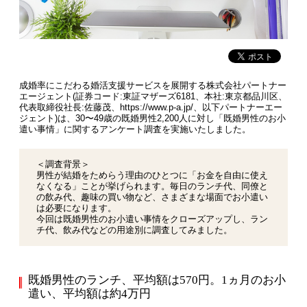
成婚率にこだわる婚活支援サービスを展開する株式会社パートナー
エージェント(証券コード:東証マザーズ6181、本社:東京都品川区、
代表取締役社長:佐藤茂、https://www.p-a.jp/、以下パートナーエー
ジェント)は、30〜49歳の既婚男性2,200人に対し「既婚男性のお小
遣い事情」に関するアンケート調査を実施いたしました。
＜調査背景＞
男性が結婚をためらう理由のひとつに「お金を自由に使え
なくなる」ことが挙げられます。毎日のランチ代、同僚と
の飲み代、趣味の買い物など、さまざまな場面でお小遣い
は必要になります。
今回は既婚男性のお小遣い事情をクローズアップし、ラン
チ代、飲み代などの用途別に調査してみました。
既婚男性のランチ、平均額は570円。1ヵ月のお小
遣い、平均額は約4万円