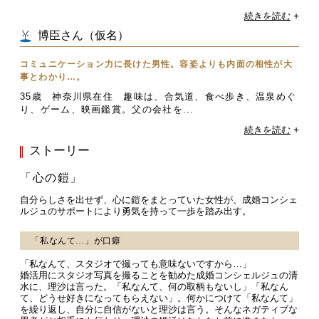
+
続きを読む
博臣さん（仮名）
コミュニケーション力に長けた男性。容姿よりも内面の相性が大
事とわかり…。
35歳 神奈川県在住 趣味は、合気道、食べ歩き、温泉めぐ
り、ゲーム、映画鑑賞。父の会社を...
+
続きを読む
ストーリー
「心の鎧」
自分らしさを出せず、心に鎧をまとっていた女性が、成婚コンシェ
ルジュのサポートにより勇気を持って一歩を踏み出す。
「私なんて…」が口癖
「私なんて、スタジオで撮っても意味ないですから…」
婚活用にスタジオ写真を撮ることを勧めた成婚コンシェルジュの清
水に、理沙は言った。「私なんて、何の取柄もないし」「私なん
て、どうせ好きになってもらえない」。何かにつけて「私なんて」
を繰り返し、自分に自信がないと理沙は言う。そんなネガティブな