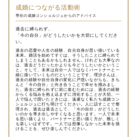
成婚につながる活動術
専任の成婚コンシェルジュからのアドバイス
過去に縛られず、
「今の自分」がどうしたいかを大切にしてくださ
い。
過去の恋愛や人生の経験、自分自身が思い描いている
未来。婚活を始めてすぐは、そうしたことに縛られて
しまうこともあるかもしれません。けれども大事なの
は、過去どうだったかよりも今どうしたいかというこ
と。そして、未来は自分一人ではなくパートナーと一
緒に描いていくものだということです。理沙さんは、
過去の経験や自分自身の変化に戸惑いながらも、きち
んと「今の自分」と向き合うことで幸せを掴みまし
た。過去に縛られずに前に進むためには、過去の経験
からくる悩みを抱え込まずに消化することが大切。一
人で悩んで躓いたときには、遠慮なく私たち成婚コン
シェルジュに打ち明けてください。人に話すことで整
理され、過去は過去として、「今の自分」がどうした
いのかを導き出しやすくなると思います。一人で未来
を思い描くより、パートナーと思い描く方が、難しく
も楽しいはずです。一人では想像しなかった未来を描
けることを、ぜひ楽しんでください。