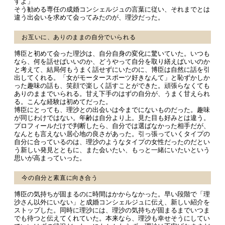
すよ」
そう勧める専任の成婚コンシェルジュの言葉に従い、それまでとは
違う出会いを求めて会ってみたのが、理沙だった。
お互いに、ありのままの自分でいられる
博臣と初めて会った理沙は、自分自身の変化に驚いていた。いつも
なら、何を話せばいいのか、どうやって自分を取り繕えばいいのか
と考えて、結局何もうまく話せずにいたのに、博臣は自然に話を引
出してくれる。「女がモータースポーツ好きなんて」と恥ずかしか
った趣味の話も、笑顔で楽しく話すことができた。頑張らなくても
ありのままでいられる。甘え下手のはずの自分が、うまく甘えられ
る。こんな経験は初めてだった。
博臣にとっても、理沙との出会いは今までにないものだった。趣味
が同じわけではない。年齢は自分より上。見た目も好みとは違う。
プロフィールだけで判断したら、自分では選ばなかった相手だが、
なんとも言えない居心地の良さがあった。引っ張っていくタイプの
自分に合っているのは、理沙のようなタイプの女性だったのだとい
う新しい発見とともに、また会いたい、もっと一緒にいたいという
思いが高まっていった。
今の自分と素直に向き合う
博臣の気持ちが固まるのに時間はかからなかった。早い段階で「理
沙さん以外にいない」と成婚コンシェルジュに伝え、新しい紹介を
ストップした。同時に理沙には、理沙の気持ちが固まるまでいつま
でも待つと伝えてくれていた。本来なら、理沙も幸せそうにしてい