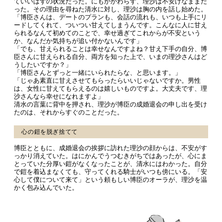
ていいはずの状況だった。にもかかわらず、理沙は不安げなままだ
った。その理由を尋ねた清水に対し、理沙は胸の内を話し始めた。
「博臣さんは、デートのプランも、会話の流れも、いつも上手にリ
ードしてくれて、ついつい甘えてしまうんです。こんなに人に甘え
られるなんて初めてのことで、幸せ過ぎてこれからが不安という
か、なんだか気持ちが追い付かないんです」
「でも、甘えられることは幸せなんですよね？甘え下手の自分、博
臣さんに甘えられる自分、両方を知った上で、いまの理沙さんはど
うしたいですか？」
「博臣さんとずっと一緒にいられたらな、と思います。」
「じゃあ素直に甘えさせてもらったらいいじゃないですか。男性
は、女性に甘えてもらえるのは嬉しいものですよ。大丈夫です、理
沙さんなら幸せになれますよ」
清水の言葉に背中を押され、理沙が博臣の成婚退会の申し出を受け
たのは、それからすぐのことだった。
心の鎧を脱ぎ捨てて
博臣とともに、成婚退会の挨拶に訪れた理沙の顔からは、不安がす
っかり消えていた。はにかんでうつむきがちではあったが、心にま
とっていた分厚い鎧がなくなったことが、清水にはわかった。自分
で鎧を着込まなくても、守ってくれる騎士がいつも傍にいる。「安
心して僕について来て」という頼もしい博臣のオーラが、理沙を温
かく包み込んでいた。