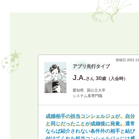
投稿日:
2021.11
アプリ先行タイプ
J.A.
30
さん
歳（入会時）
愛知県
国公立大卒
システム系専門職
成婚相手の担当コンシェルジュが、自分
と同じだったことが成婚後に発覚。
通常
ならば紹介されない条件外の相手と結び
付けてくれた担当コンシェルジュには感