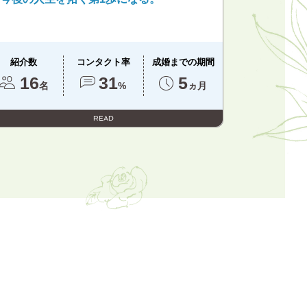
紹介数
コンタクト率
成婚までの期間
16
31
5
名
%
ヵ月
READ