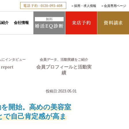
＞
採用・求人情報
＞
会員専用ページ
店紹介
会社情報
人にインタビュー
会員データ、活動実績をご紹介
report
会員プロフィールと活動実
績
投稿日:
2023.05.01
動を開始。
高めの美容室
とで自己肯定感が高ま