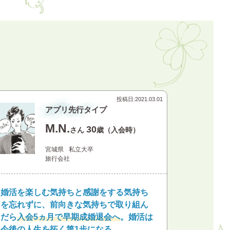
投稿日:
2021.03.01
アプリ先行タイプ
M.N.
30
さん
歳（入会時）
宮城県
私立大卒
旅行会社
婚活を楽しむ気持ちと感謝をする気持ち
を忘れずに、前向きな気持ちで取り組ん
だら
入会5ヵ月で早期成婚退会へ
。婚活は
今後の人生を拓く第1歩になる。