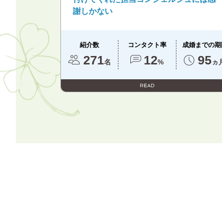
謝しかない
紹介数
コンタクト率
成婚までの期
271
12
95
名
%
ヵ
READ