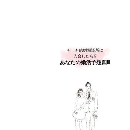
もしも結婚相談所に
入会したら⁉
あなたの婚活予想図Ⅲ