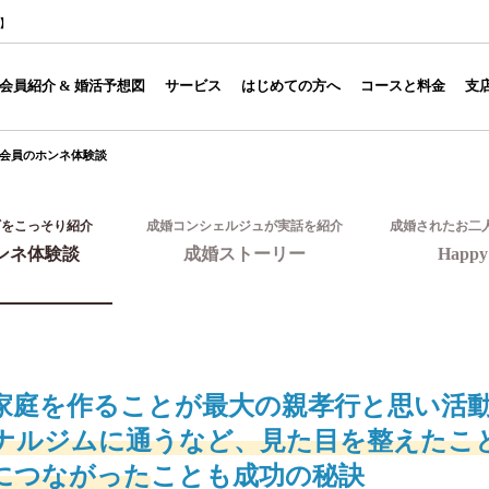
1】
会員紹介 & 婚活予想図
サービス
はじめての方へ
コースと料金
支
会員のホンネ体験談
ギをこっそり紹介
成婚コンシェルジュが実話を紹介
成婚されたお二
ンネ体験談
成婚ストーリー
Happy 
家庭を作ることが最大の親孝行と思い活
ナルジムに通うなど、見た目を整えたこ
につながった
ことも成功の秘訣