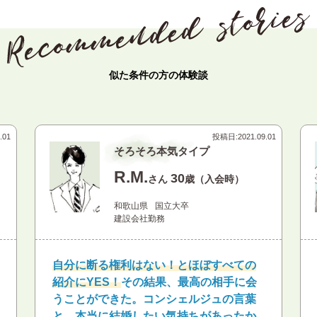
似た条件の方の体験談
.01
投稿日:
2021.09.01
そろそろ本気タイプ
R.M.
30
さん
歳（入会時）
和歌山県
国立大卒
建設会社勤務
自分に断る権利はない！とほぼすべての
紹介にYES！
その結果、最高の相手に会
うことができた。コンシェルジュの言葉
と、本当に結婚したい気持ちがあったか