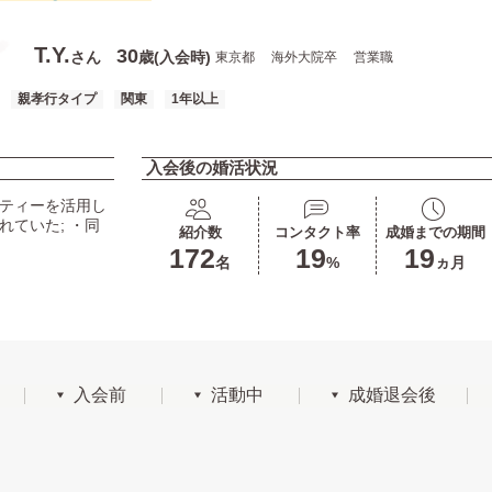
T.Y.
30
さん
歳(入会時)
東京都
海外大院卒
営業職
親孝行タイプ
関東
1年以上
入会後の婚活状況
ーティーを活用し
れていた; ・同
紹介数
コンタクト率
成婚までの期間
172
19
19
名
%
ヵ月
入会前
活動中
成婚退会後