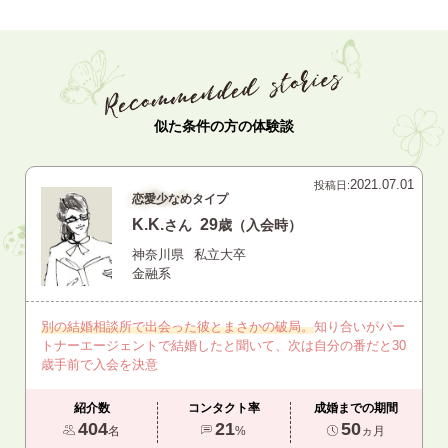
似た条件の方の体験談
2021.07.01
投稿日:
恋愛少なめタイプ
K.K.
29
さん
歳（入会時）
神奈川県
私立大卒
金融系
別の結婚相談所で出会った彼とまさかの破局。
知り合いがパー
トナーエージェントで結婚したと聞いて、次は自分の番だと30
歳手前で入会を決意
紹介数
コンタクト率
成婚までの期間
404
21
50
名
%
ヵ月