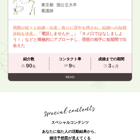
東京都
国公立大卒
看護師
周囲が続々と結婚・出産。焦りに背中を押され、結婚への短期
決戦を決意。
「電話しませんか＿」「タメ口ではなしましよ
う！」などと積極的にアプローチし、理想の相手に短期間で出
会えた
紹介数
コンタクト率
成婚までの期間
90
9
3
名
%
ヵ月
READ
スペシャルコンテンツ
あなたに似た人の活動結果から、
婚活予想図が見えてくる