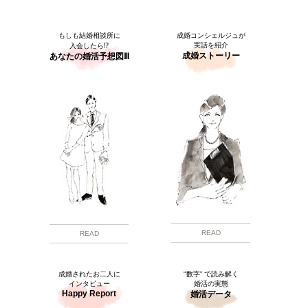
もしも結婚相談所に
成婚コンシェルジュが
実話を紹介
入会したら⁉
成婚ストーリー
あなたの婚活予想図Ⅲ
READ
READ
成婚されたお二人に
"数字” で読み解く
インタビュー
婚活の実態
Happy Report
婚活データ