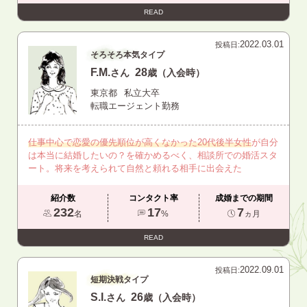
READ
2022.03.01
投稿日:
そろそろ本気タイプ
F.M.
28
さん
歳（入会時）
東京都
私立大卒
転職エージェント勤務
仕事中心で恋愛の優先順位が高くなかった20代後半女性
が自分
は本当に結婚したいの？を確かめるべく、相談所での婚活スタ
ート。将来を考えられて自然と頼れる相手に出会えた
紹介数
コンタクト率
成婚までの期間
232
17
7
名
%
ヵ月
READ
2022.09.01
投稿日:
短期決戦タイプ
S.I.
26
さん
歳（入会時）