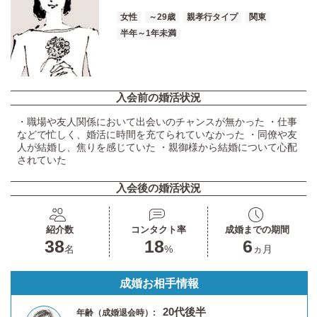
女性
～29歳
親孝行タイプ
関東
半年～1年未満
入会前の婚活状況
・職場や友人関係において出会いのチャンスが無かった ・仕事
などで忙しく、婚活に時間を充てられていなかった ・同僚や友
人が結婚し、焦りを感じていた ・親御様から結婚について心配
されていた
入会後の婚活状況
紹介数
コンタクト率
成婚までの期間
38
18
6
名
%
ヵ月
成婚お相手情報
20代後半
年齢（成婚退会時）: