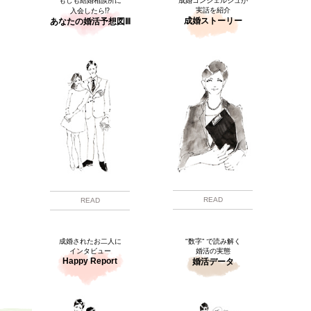
もしも結婚相談所に
成婚コンシェルジュが
実話を紹介
入会したら⁉
成婚ストーリー
あなたの婚活予想図Ⅲ
READ
READ
成婚されたお二人に
"数字” で読み解く
インタビュー
婚活の実態
Happy Report
婚活データ