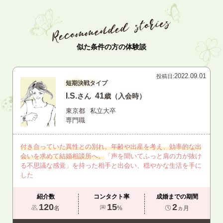
似た条件の方の体験談
2022.09.01
投稿日:
短期決戦タイプ
I.S.
41
さん
歳（入会時）
東京都
私立大卒
専門職
付き合っていた異性との別れ。年齢や出産を考え、効率的な出
会いを求めて結婚相談所へ。
「声を聞いてふっと肩の力が抜け
る不思議な感覚」を持った相手と出会い、穏やかな生活を手に
した
紹介数
コンタクト率
成婚までの期間
120
15
2
名
%
ヵ月