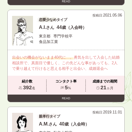
READ
2021.05.06
投稿日:
恋愛少なめタイプ
A.I.
44
さん
歳（入会時）
東京都
専門学校卒
食品加工業
出会いの機会がないまま40代に…。
勇気を出して入会した結婚
相談所で、真面目で優しく、この先どんな事があっても、2人
で乗り越えて行けると思える相手と出会い、成婚退会へ
紹介数
コンタクト率
成婚までの期間
392
5
21
名
%
ヵ月
READ
2019.11.01
投稿日:
親孝行タイプ
A.M.
40
さん
歳（入会時）