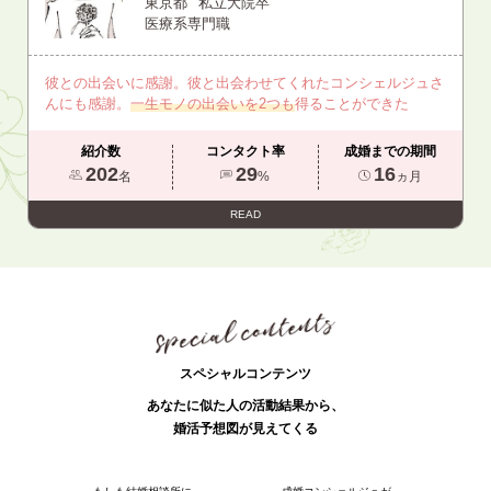
東京都
私立大院卒
医療系専門職
彼との出会いに感謝。彼と出会わせてくれたコンシェルジュさ
んにも感謝。
一生モノの出会いを2つも
得ることができた
紹介数
コンタクト率
成婚までの期間
202
29
16
名
%
ヵ月
READ
スペシャルコンテンツ
あなたに似た人の活動結果から、
婚活予想図が見えてくる