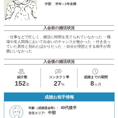
中部
半年～1年未満
入会前の婚活状況
・仕事などで忙しく、婚活に時間を充てられていなかった ・職
場や友人関係において出会いのチャンスが無かった ・付き合っ
ていた異性と別れたばかりだった ・自分が理想とする相手が周
囲にいなかった
入会後の婚活状況
紹介数
コンタクト率
成婚までの期間
152
27
8
名
%
ヵ月
成婚お相手情報
40代後半
年齢（成婚退会時）:
中部
在住エリア: