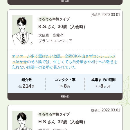
READ
2020.03.01
投稿日:
そろそろ本気タイプ
K.S.
30
さん
歳（入会時）
大阪府
高校卒
プラントエンジニア
オファーが多く選びたい放題、交際OKを出さずコンシェルジ
ュ泣かせ
のその陰では、忙しくても自分磨きや相手への敬意を
忘れない婚活への姿勢が貫かれていた
紹介数
コンタクト率
成婚までの期間
214
8
8
名
%
ヵ月
READ
2022.03.01
投稿日:
そろそろ本気タイプ
H.S.
32
さん
歳（入会時）