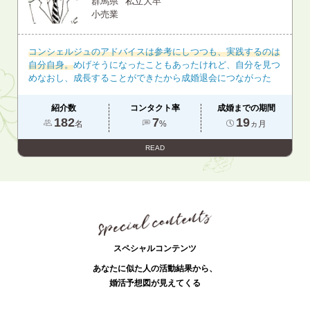
群馬県
私立大卒
小売業
コンシェルジュのアドバイスは参考にしつつも、実践するのは
自分自身。
めげそうになったこともあったけれど、自分を見つ
めなおし、成長することができたから成婚退会につながった
紹介数
コンタクト率
成婚までの期間
182
7
19
名
%
ヵ月
READ
スペシャルコンテンツ
あなたに似た人の活動結果から、
婚活予想図が見えてくる