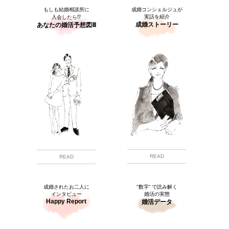
もしも結婚相談所に
成婚コンシェルジュが
実話を紹介
入会したら⁉
成婚ストーリー
あなたの婚活予想図Ⅲ
READ
READ
成婚されたお二人に
"数字” で読み解く
インタビュー
婚活の実態
Happy Report
婚活データ