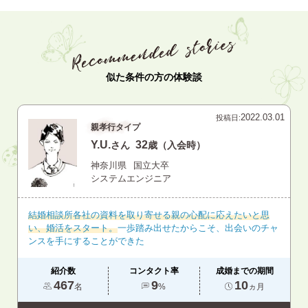
似た条件の方の体験談
2022.03.01
投稿日:
親孝行タイプ
Y.U.
32
さん
歳（入会時）
神奈川県
国立大卒
システムエンジニア
結婚相談所各社の資料を取り寄せる親の心配に応えたいと思
い、婚活をスタート。
一歩踏み出せたからこそ、出会いのチャ
ンスを手にすることができた
紹介数
コンタクト率
成婚までの期間
467
9
10
名
%
ヵ月