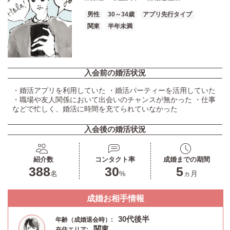
男性
30～34歳
アプリ先行タイプ
関東
半年未満
入会前の婚活状況
・婚活アプリを利用していた ・婚活パーティーを活用していた
・職場や友人関係において出会いのチャンスが無かった ・仕事
などで忙しく、婚活に時間を充てられていなかった
入会後の婚活状況
紹介数
コンタクト率
成婚までの期間
388
30
5
名
%
ヵ月
成婚お相手情報
30代後半
年齢（成婚退会時）:
関東
在住エリア: