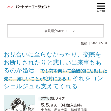
会員紹介MENU
投稿日:
2023.05.01
お見合いに至らなかったり、交際を
お断りされたりと悲しい出来事もあ
るのが婚活。
でも前を向いて楽観的に活動した
それをコン
先に、嬉しいことが絶対にある！
シェルジュも支えてくれる
アプリ先行タイプ
S.S.
34
さん
歳(入会時)
東京都
私立大卒
情報通信業