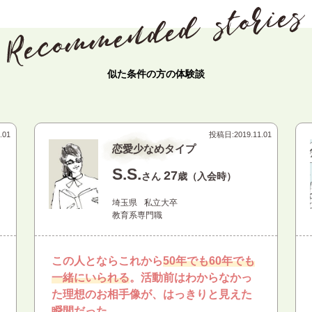
似た条件の方の体験談
.01
投稿日:
2019.11.01
恋愛少なめタイプ
S.S.
27
さん
歳（入会時）
埼玉県
私立大卒
教育系専門職
この人とならこれから
50年でも60年でも
一緒にいられる
。活動前はわからなかっ
た理想のお相手像が、はっきりと見えた
瞬間だった