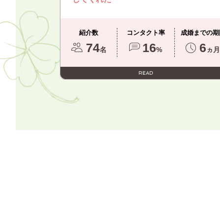
紹介数
コンタクト率
成婚までの期
74
16
6
名
%
ヵ
READ