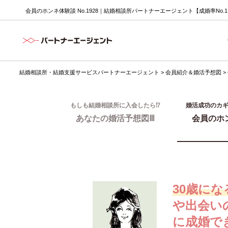
会員のホンネ体験談 No.1928｜結婚相談所パートナーエージェント【成婚率No.
結婚相談所・結婚支援サービスパートナーエージェント
>
会員紹介＆婚活予想図
>
もしも結婚相談所に入会したら⁉
婚活成功のカ
あなたの婚活予想図Ⅲ
会員のホ
30歳に
や出会い
に成婚で