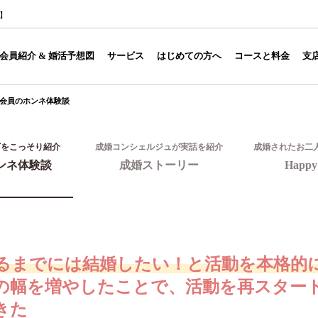
1】
会員紹介 & 婚活予想図
サービス
はじめての方へ
コースと料金
支
会員のホンネ体験談
ギをこっそり紹介
成婚コンシェルジュが実話を紹介
成婚されたお二
ンネ体験談
成婚ストーリー
Happy 
なるまでには結婚したい！と活動を本格的
の幅を増やしたことで、活動を再スター
きた