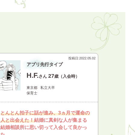
投稿日:
2022.05.02
アプリ先行タイプ
H.F.
27
さん
歳（入会時）
東京都
私立大卒
保育士
とんとん拍子に話が進み、3ヵ月で運命の
人と出会えた！
結婚に真剣な人が集まる
結婚相談所に思い切って入会して良かっ
た