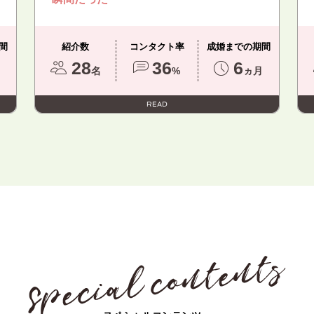
間
紹介数
コンタクト率
成婚までの期間
28
36
6
月
名
%
ヵ月
READ