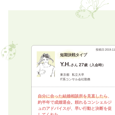
投稿日:
2019.11
短期決戦タイプ
Y.H.
27
さん
歳（入会時）
東京都
私立大卒
IT系コンサル会社勤務
自分に合った結婚相談所を見直したら
、
約半年で成婚退会。頼れるコンシェルジ
ュのアドバイスが、早い行動と決断を促
してくれた