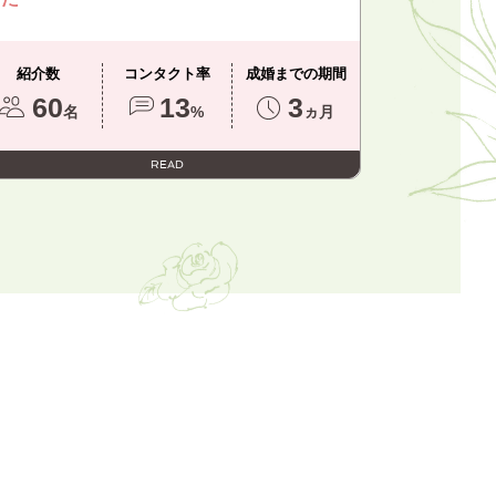
紹介数
コンタクト率
成婚までの期間
60
13
3
名
%
ヵ月
READ