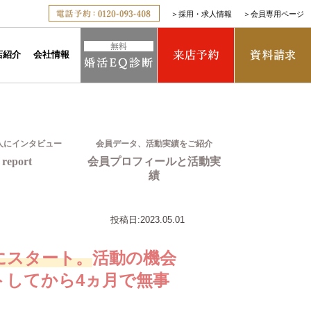
＞
採用・求人情報
＞
会員専用ページ
店紹介
会社情報
人にインタビュー
会員データ、活動実績をご紹介
report
会員プロフィールと活動実
績
投稿日:
2023.05.01
にスタート。
活動の機会
トしてから4ヵ月で無事