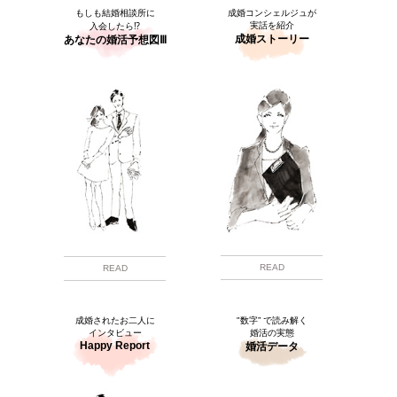
もしも結婚相談所に
成婚コンシェルジュが
実話を紹介
入会したら⁉
成婚ストーリー
あなたの婚活予想図Ⅲ
READ
READ
成婚されたお二人に
"数字” で読み解く
インタビュー
婚活の実態
Happy Report
婚活データ