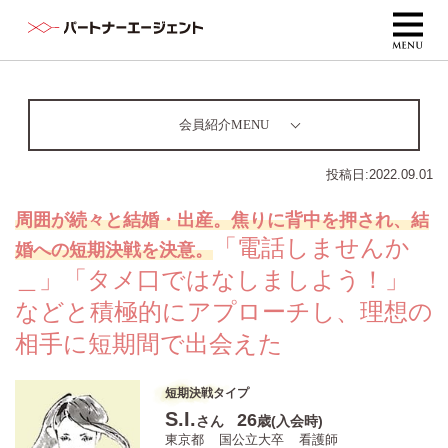
会員紹介MENU
投稿日:
2022.09.01
周囲が続々と結婚・出産。焦りに背中を押され、結
「電話しませんか
婚への短期決戦を決意。
＿」「タメ口ではなしましよう！」
などと積極的にアプローチし、理想の
相手に短期間で出会えた
短期決戦タイプ
S.I.
26
さん
歳(入会時)
東京都
国公立大卒
看護師