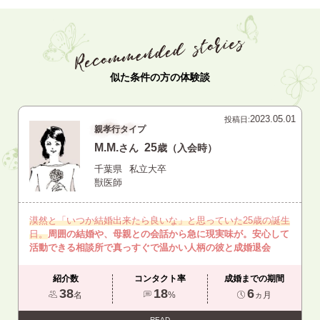
似た条件の方の体験談
2023.05.01
投稿日:
親孝行タイプ
M.M.
25
さん
歳（入会時）
千葉県
私立大卒
獣医師
漠然と「いつか結婚出来たら良いな」と思っていた25歳の誕生
日。
周囲の結婚や、母親との会話から急に現実味が。安心して
活動できる相談所で真っすぐで温かい人柄の彼と成婚退会
紹介数
コンタクト率
成婚までの期間
38
18
6
名
%
ヵ月
READ