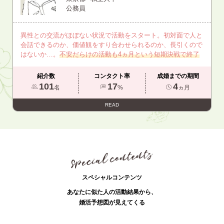
公務員
異性との交流がほぼない状況で活動をスタート。初対面で人と
会話できるのか、価値観をすり合わせられるのか、長引くので
はないか…。
不安だらけの活動も4ヵ月という短期決戦で終了
紹介数
コンタクト率
成婚までの期間
101
17
4
名
%
ヵ月
READ
スペシャルコンテンツ
あなたに似た人の活動結果から、
婚活予想図が見えてくる