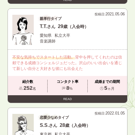
2021.05.06
投稿日:
親孝行タイプ
T.T.
29
さん
歳（入会時）
愛知県
私立大卒
音楽講師
不安な気持ちでスタートした活動。
背中を押してくれたのは信
頼できる成婚コンシェルジュだった。沢山のいい出会いを通じ
て新しい自分と大好きな彼にも出会えた
紹介数
コンタクト率
成婚までの期間
252
8
5
名
%
ヵ月
READ
2022.01.05
投稿日:
恋愛少なめタイプ
S.S.
28
さん
歳（入会時）
東京都
私立大卒