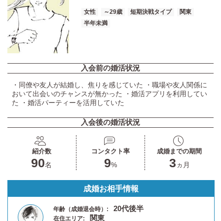
女性
～29歳
短期決戦タイプ
関東
半年未満
入会前の婚活状況
・同僚や友人が結婚し、焦りを感じていた ・職場や友人関係に
おいて出会いのチャンスが無かった ・婚活アプリを利用してい
た ・婚活パーティーを活用していた
入会後の婚活状況
紹介数
コンタクト率
成婚までの期間
90
9
3
名
%
ヵ月
成婚お相手情報
20代後半
年齢（成婚退会時）:
関東
在住エリア: