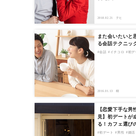
2018.02.21
テヒ
また会いたいと
る会話テクニッ
会話
イチコロ
初デ
2016.01.13
樹
【恋愛下手な男
見】初デートが
る！カフェ選び
初デート
男性
婚活