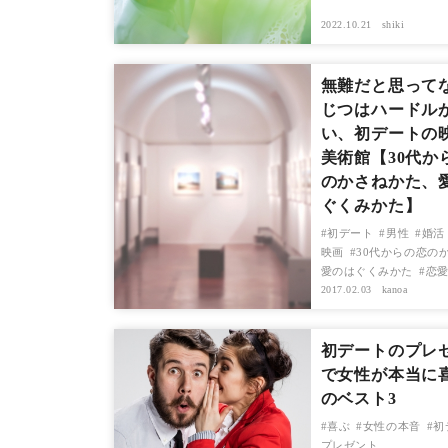
2022.10.21
shiki
無難だと思って
じつはハードル
い、初デートの
美術館【30代か
のかさねかた、
ぐくみかた】
初デート
男性
婚活
映画
30代からの恋の
愛のはぐくみかた
恋
2017.02.03
kanoa
初デートのプレ
で女性が本当に
のベスト3
喜ぶ
女性の本音
初
プレゼント