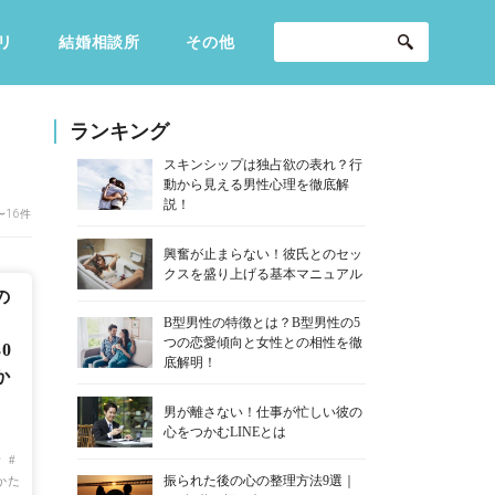
リ
結婚相談所
その他
セックスライフ
不倫・だめ男
感動
ランキング
スキンシップは独占欲の表れ？行
動から見える男性心理を徹底解
説！
〜16件
興奮が止まらない！彼氏とのセッ
クスを盛り上げる基本マニュアル
の
」
B型男性の特徴とは？B型男性の5
つの恋愛傾向と女性との相性を徹
0
底解明！
か
男が離さない！仕事が忙しい彼の
心をつかむLINEとは
話
振られた後の心の整理方法9選｜
かた