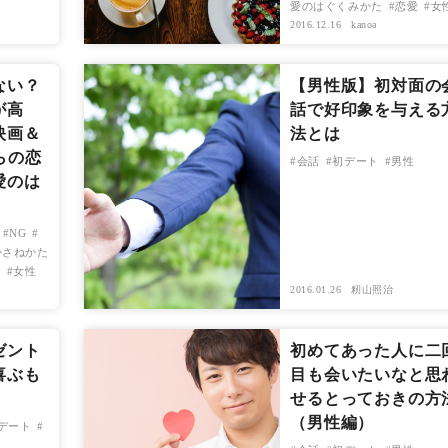
愛のはぐくみかた
恋愛
女
2016.12.16
kanoa
ない？
【男性版】初対面の
が高
話で好印象を与える
映画＆
法とは
らの恋
会話
初デート
男性
愛のは
NG
かさねかた
愛
女性
2016.01.26
籾山照治
ゼント
初めてあった人に二
喜ぶも
目も会いたいなと思
せるとっておきの方
（男性編）
デート