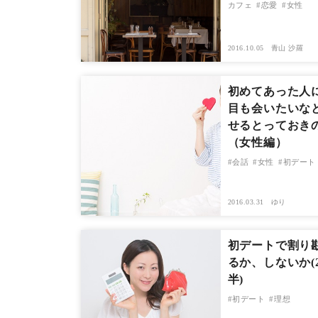
カフェ
恋愛
女性
2016.10.05
青山 沙羅
初めてあった人
目も会いたいな
せるとっておき
（女性編）
会話
女性
初デート
2016.03.31
ゆり
初デートで割り
るか、しないか(
半)
初デート
理想