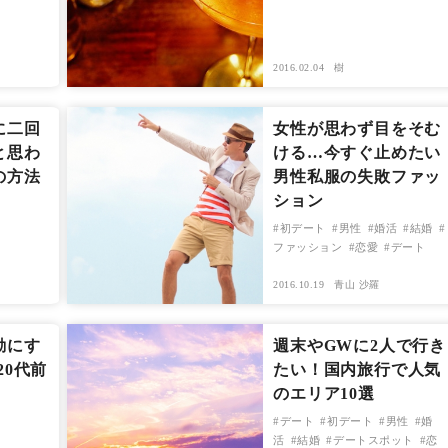
2016.02.04
樹
に二回
女性が思わず目をそむ
と思わ
ける…今すぐ止めたい
の方法
男性私服の失敗ファッ
ション
初デート
男性
婚活
結婚
ファッション
恋愛
デート
2016.10.19
青山 沙羅
勘にす
週末やGWに2人で行き
20代前
たい！国内旅行で人気
のエリア10選
デート
初デート
男性
婚
活
結婚
デートスポット
恋