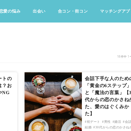
恋愛の悩み
出会い
合コン・街コン
マッチングアプ
占い・診断
ファッション・美容
グルメ
趣味・旅行
18件中 1
ートの
会話下手な人のため
は？お
「黄金の6ステップ
やNG
と「魔法の言葉」【3
代からの恋のかさね
た、愛のはぐくみか
た】
初デート
男性
婚活
会
結婚
30代からの恋のかさね