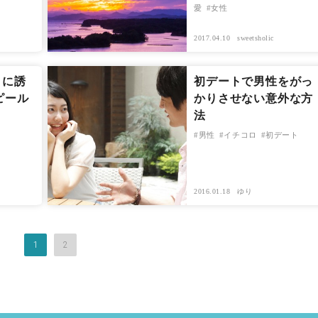
愛
女性
2017.04.10
sweetsholic
トに誘
初デートで男性をがっ
ピール
かりさせない意外な方
法
男性
イチコロ
初デート
2016.01.18
ゆり
1
2