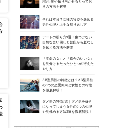
NG行動や振り向かせるとってお
性
きの方法を解説
それは本音？女性の容姿を褒める
会
男性心理と上手な切り返し方
方
デートの断り方9選！傷つけない
自然な言い回しと普段から脈なし
を伝える方法を解説
「本命の女」と「都合のいい女」
を見分けるたったひとつの冴えた
やり方
AB型男性の特徴とは？AB型男性
の5つの恋愛傾向と女性との相性
を徹底解明!!
回
ダメ男の特徴7選｜ダメ男を好き
になってしまう女性の5つの心理
わ
や見極める方法3選を徹底解説！
法