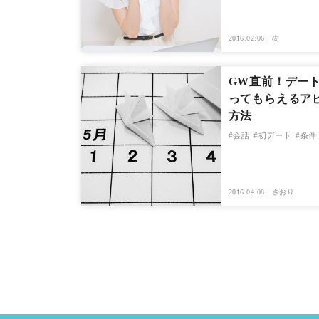
2016.02.06
樹
GW直前！デー
ってもらえるア
方法
会話
初デート
条件
2016.04.08
さおり