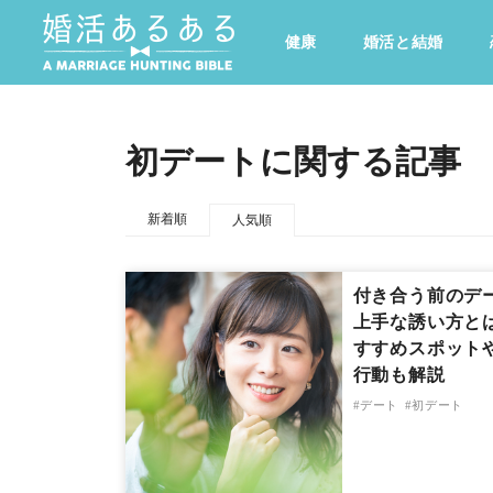
健康
婚活と結婚
その他
ドキドキ
仕事とキャリア
特集
初デートに関する記事
心の処方箋
カルチャー・トレンド・芸能
新着順
人気順
付き合う前のデ
上手な誘い方と
すすめスポット
行動も解説
デート
初デート