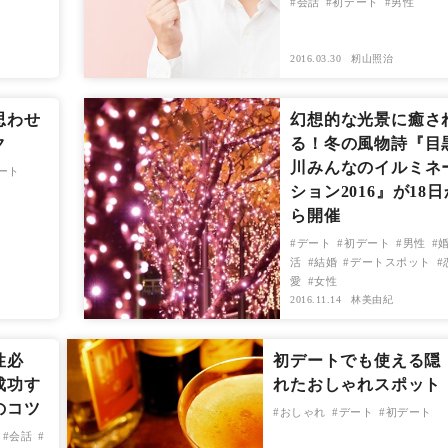
会話
初デート
男性
2016.03.30
籾山照治
思わせ
幻想的な光景に癒さ
ク
る！冬の風物詩『目
川みんなのイルミネ
ート
ション2016』が18日
ら開催
デート
初デート
男性
活
結婚
デートスポット
愛
女性
2016.11.14
林美由紀
性必
初デートでも使える隠
成功す
れたおしゃれスポット
のコツ
おしゃれ
デート
初デート
会話