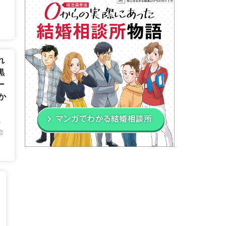
れ
黒
ー
か
婚
恋