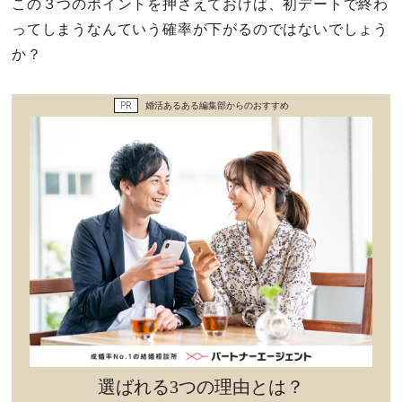
この３つのポイントを押さえておけば、初デートで終わ
セックスライフ
ってしまうなんていう確率が下がるのではないでしょう
か？
不倫・だめ男
PR
婚活あるある編集部からのおすすめ
感動
心の処方箋
カルチャー・トレンド・芸能
驚き
選ばれる3つの理由とは？