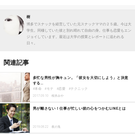
樹
博多でスナックを経営していた元スナックママの２５歳。今は大
学生。同棲していた彼と別れ晴れて自由の身。仕事も恋愛もエン
ジョイしています。最近は大学の授業とレポートに追われる
日々。
関連記事
多忙な男性が胸キュン。「彼女を大切にしよう」と決意
する…
本命
モテ
恋愛
テクニック
2017.09.10
桜井みや
男が離さない！仕事が忙しい彼の心をつかむLINEとは
2019.08.22
夜の兎