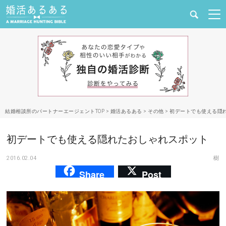
健康
婚活と結婚
恋愛の悩み
結婚相談所のパートナーエージェントTOP
>
婚活あるある
>
その他
>
初デートでも使える隠
出会い
初デートでも使える隠れたおしゃれスポット
合コン・街コン
2016.02.04
樹
Share
Post
マッチングアプリ
結婚相談所
あるある