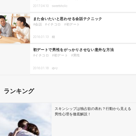
2017.04.10
sweetsholic
また会いたいと思わせる会話テクニック
会話
イチコロ
初デート
2016.01.13
樹
初デートで男性をがっかりさせない意外な方法
イチコロ
初デート
男性
2016.01.18
ゆり
ランキング
スキンシップは独占欲の表れ？行動から見える
男性心理を徹底解説！