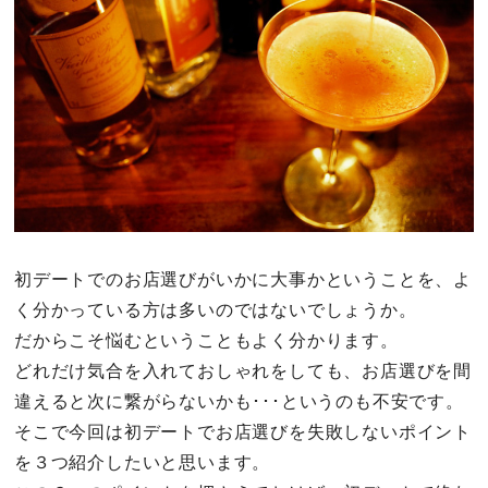
その他
ドキドキ
仕事とキャリア
特集
初デートでのお店選びがいかに大事かということを、よ
占い・診断
く分かっている方は多いのではないでしょうか。
ファッション・美容
だからこそ悩むということもよく分かります。
どれだけ気合を入れておしゃれをしても、お店選びを間
グルメ
違えると次に繋がらないかも･･･というのも不安です。
そこで今回は初デートでお店選びを失敗しないポイント
趣味・旅行
を３つ紹介したいと思います。