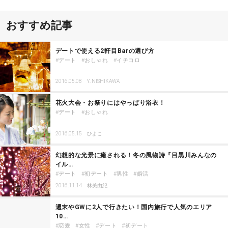
おすすめ記事
デートで使える2軒目Barの選び方
デート
おしゃれ
イチコロ
2016.05.08
Y. NISHIKAWA
花火大会・お祭りにはやっぱり浴衣！
デート
おしゃれ
2016.05.15
ひよこ
幻想的な光景に癒される！冬の風物詩『目黒川みんなの
イル…
デート
初デート
男性
婚活
2016.11.14
林美由紀
週末やGWに2人で行きたい！国内旅行で人気のエリア
10…
恋愛
女性
デート
初デート