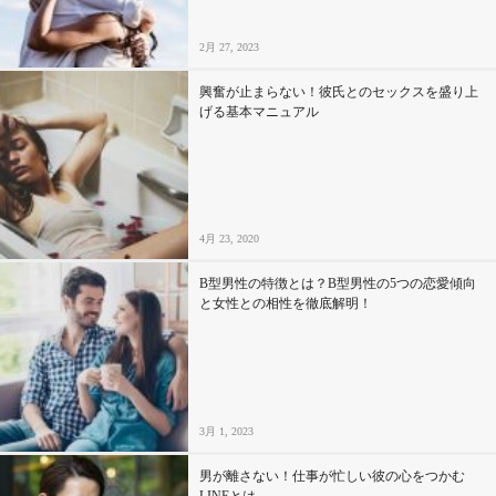
2月 27, 2023
興奮が止まらない！彼氏とのセックスを盛り上
げる基本マニュアル
4月 23, 2020
B型男性の特徴とは？B型男性の5つの恋愛傾向
と女性との相性を徹底解明！
3月 1, 2023
男が離さない！仕事が忙しい彼の心をつかむ
LINEとは