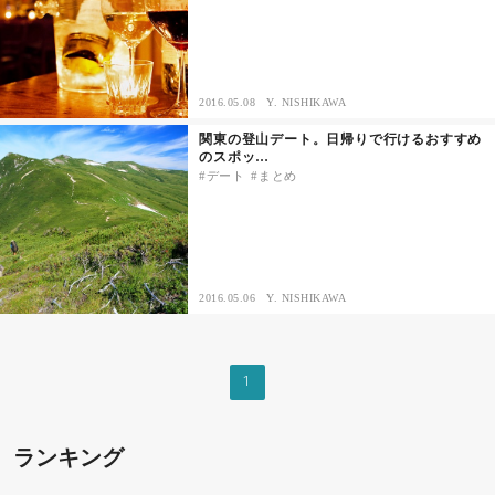
その他
2016.05.08
Y. NISHIKAWA
ドキドキ
関東の登山デート。日帰りで行けるおすすめ
のスポッ…
仕事とキャリア
デート
まとめ
特集
占い・診断
2016.05.06
Y. NISHIKAWA
ファッション・美容
1
グルメ
ランキング
趣味・旅行