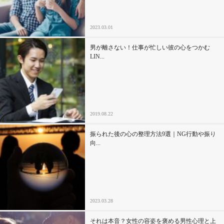
2023.03.01
男が離さない！仕事が忙しい彼の心をつかむ
LIN...
2019.08.22
振られた後の心の整理方法9選｜NG行動や振り
向...
2023.03.28
それは本音？女性の容姿を褒める男性心理と上