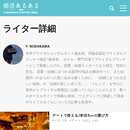
健康
ライター詳細
婚活と結婚
Y. NISHIKAWA
恋愛の悩み
全米ブライダルコンサルタント協会員。同協会認定ブライダルプ
ランナー検定1級保有。 ホテル・専門式場でブライダルプランナ
ーとして勤務したのち、恋愛・結婚ライターとなり独立。現在に
出会い
至る。 恋愛・結婚にまつわる疑問や悩みを解決すべく、また結
婚式へのまちがった思い込みを解くために、「結婚にまつわる正
合コン・街コン
しい知識」や「結婚の新しい在り方」、「トレンド」を中心に、
基本からブライダル情報誌には載っていないことがらまで、数々
のポータルサイトで情報を発信。 ウエディングに関連して美容
マッチングアプリ
やライフスタイルについての記事も執筆中。
結婚相談所
デートで使える2軒目Barの選び方
イチコロ
デート
おしゃれ
あるある