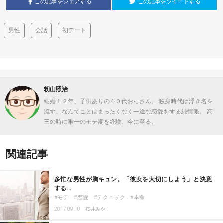
この記事をシェアする
この記事をツイートする
男性
会話
初デート
籾山照治
結婚１２年、子供ありの４０代おっさん。 独身時代は浮き名を
流す、なんてことはまったくなく一途な恋愛をする純情派。 高
三の時に唯一のモテ期を経験。今に至る。
関連記事
多忙な男性が胸キュン。「彼女を大切にしよう」と決意
する…
モテ
恋愛
テクニック
本命
2017.09.10
桜井みや