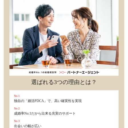
セックスライフ
不倫・だめ男
感動
心の処方箋
カルチャー・トレンド・芸能
驚き
選ばれる3つの理由とは？
No.1
独自の「婚活PDCA」で、高い確実性を実現
No.2
成婚率No.1だから出来る充実のサポート
No.3
出会いの幅が広い