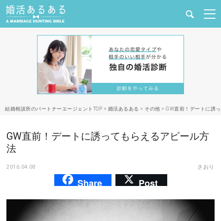
健康
婚活と結婚
恋愛の悩み
結婚相談所のパートナーエージェントTOP
>
婚活あるある
>
その他
>
GW直前！デートに誘
出会い
GW直前！デートに誘ってもらえるアピール方
合コン・街コン
法
2016.04.08
さおり
マッチングアプリ
Share
Post
結婚相談所
あるある