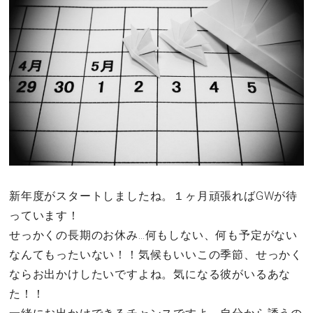
その他
ドキドキ
仕事とキャリア
特集
占い・診断
新年度がスタートしましたね。１ヶ月頑張ればGWが待
っています！
ファッション・美容
せっかくの長期のお休み…何もしない、何も予定がない
グルメ
なんてもったいない！！気候もいいこの季節、せっかく
ならお出かけしたいですよね。気になる彼がいるあな
趣味・旅行
た！！