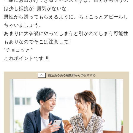
一緒にお出かけできるチャンスですよ。自分から誘うの
セックスライフ
は少し抵抗が…勇気がないな…
男性から誘ってもらえるように、ちょこっとアピールし
不倫・だめ男
ちゃいましょう。
あまりに大袈裟にやってしまうと引かれてしまう可能性
感動
もありなのでそこは注意して！
“チョコッと”
心の処方箋
これポイントです..!!
カルチャー・トレンド・芸能
PR
婚活あるある編集部からのおすすめ
驚き