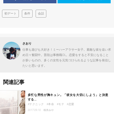
初デート
条件
会話
さおり
仕事も遊びも大好き！ミーハーアラサー女子。素敵な彼を追い求
め日々奮闘中。普段は事務職OL。恋愛をすると不安になること
が多いものの、多くの女性を元気づけられるような記事を発信し
たいと思います。
関連記事
多忙な男性が胸キュン。「彼女を大切にしよう」と決意
する…
テクニック
本命
モテ
恋愛
2017.09.10
桜井みや