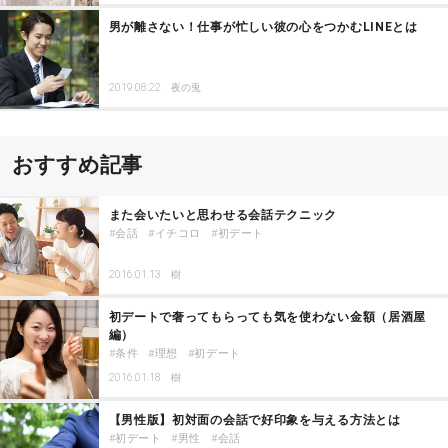
男が離さない！仕事が忙しい彼の心をつかむLINEとは
2019.08.22
夜の兎
おすすめ記事
また会いたいと思わせる会話テクニック
会話
イチコロ
初デート
2016.01.13
樹
初デートで奢ってもらっても気を使わない金額（居酒屋
編）
条件
理想
初デート
2016.01.18
樹
【男性版】初対面の会話で好印象を与える方法とは
初デート
男性
会話