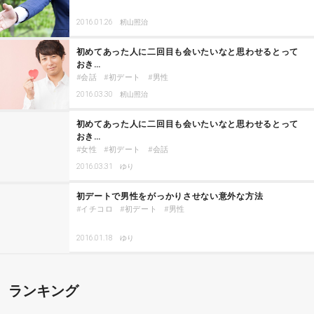
2016.01.26
籾山照治
初めてあった人に二回目も会いたいなと思わせるとって
おき…
会話
初デート
男性
2016.03.30
籾山照治
初めてあった人に二回目も会いたいなと思わせるとって
おき…
女性
初デート
会話
2016.03.31
ゆり
初デートで男性をがっかりさせない意外な方法
イチコロ
初デート
男性
2016.01.18
ゆり
ランキング