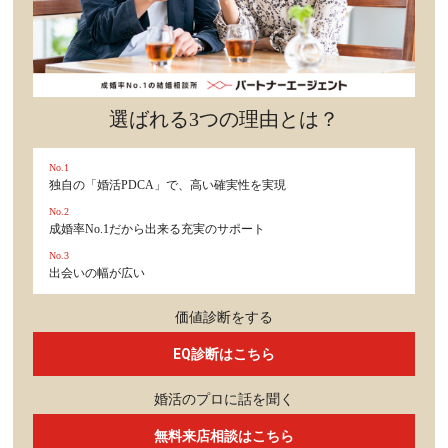
選ばれる3つの理由とは？
No.1
独自の「婚活PDCA」で、高い確実性を実現
No.2
成婚率No.1だから出来る充実のサポート
No.3
出会いの幅が広い
価値診断をする
EQ診断はこちら
婚活のプロに話を聞く
無料来店相談はこちら