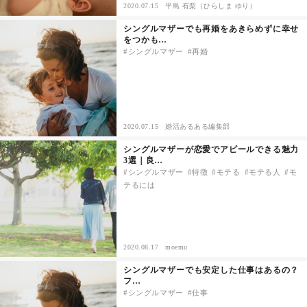
2020.07.15
平島 有梨（ひらしま ゆり）
シングルマザーでも再婚をあきらめずに幸せ
をつかも…
シングルマザー
再婚
2020.07.15
婚活あるある編集部
シングルマザーが恋愛でアピールできる魅力
3選｜良…
シングルマザー
特徴
モテる
モテる人
モ
テるには
2020.08.17
moemu
シングルマザーでも安定した仕事はあるの？
フ…
シングルマザー
仕事