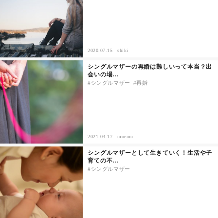
セックスライフ
不倫・だめ男
2020.07.15
shiki
感動
シングルマザーの再婚は難しいって本当？出
会いの場…
シングルマザー
再婚
心の処方箋
カルチャー・トレンド・芸能
驚き
2021.03.17
moemu
シングルマザーとして生きていく！生活や子
育ての不…
シングルマザー