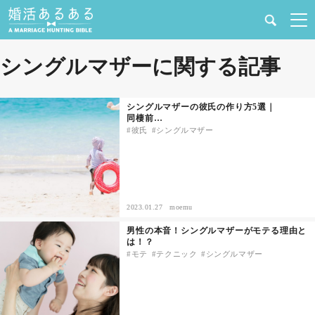
健康
シングルマザーに関する記事
婚活と結婚
シングルマザーの彼氏の作り方5選｜
同棲前…
恋愛の悩み
彼氏
シングルマザー
出会い
合コン・街コン
2023.01.27
moemu
男性の本音！シングルマザーがモテる理由と
マッチングアプリ
は！？
モテ
テクニック
シングルマザー
結婚相談所
あるある