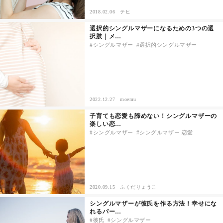
2018.02.06
テヒ
その他
選択的シングルマザーになるための3つの選
択肢｜メ…
シングルマザー
選択的シングルマザー
ドキドキ
仕事とキャリア
2022.12.27
moemu
特集
子育ても恋愛も諦めない！シングルマザーの
楽しい恋…
占い・診断
シングルマザー
シングルマザー 恋愛
ファッション・美容
グルメ
2020.09.15
ふくだりょうこ
シングルマザーが彼氏を作る方法！幸せにな
趣味・旅行
れるパー…
彼氏
シングルマザー