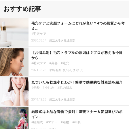
おすすめ記事
毛穴ケアと洗顔フォームはどれが良い？4つの肌質から考
え…
毛穴ケア
2020.08.04
婚活あるある編集部
【お悩み別】毛穴トラブルの原因は？プロが教える今日
から…
毛穴ケア
美容
毛穴
2021.03.28
平島 有梨（ひらしま ゆり）
気づいたら乾燥小じわが！簡単で効果的な対処法を紹介
年齢
小じわ
肌の悩み
2019.12.23
婚活あるある編集部
結婚式は上品な着物で参列！基礎マナー＆髪型選びのポ
イン…
結婚式
マナー
着物
和装