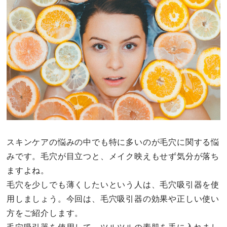
その他
ドキドキ
仕事とキャリア
特集
占い・診断
スキンケアの悩みの中でも特に多いのが毛穴に関する悩
みです。毛穴が目立つと、メイク映えもせず気分が落ち
ファッション・美容
ますよね。
グルメ
毛穴を少しでも薄くしたいという人は、毛穴吸引器を使
用しましょう。今回は、毛穴吸引器の効果や正しい使い
趣味・旅行
方をご紹介します。