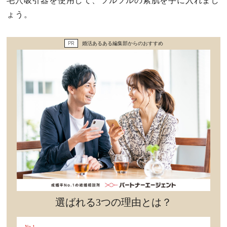
毛穴吸引器を使用して、ツルツルの素肌を手に入れまし
セックスライフ
ょう。
不倫・だめ男
PR
婚活あるある編集部からのおすすめ
感動
心の処方箋
カルチャー・トレンド・芸能
驚き
選ばれる3つの理由とは？
No.1