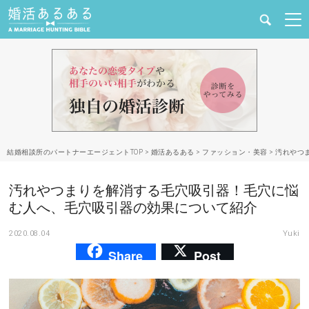
健康
婚活と結婚
恋愛の悩み
結婚相談所のパートナーエージェントTOP
>
婚活あるある
>
ファッション・美容
>
汚れやつ
出会い
汚れやつまりを解消する毛穴吸引器！毛穴に悩
合コン・街コン
む人へ、毛穴吸引器の効果について紹介
2020.08.04
Yuki
マッチングアプリ
Share
Post
結婚相談所
あるある