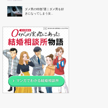
ダメ男の特徴7選｜ダメ男を好
きになってしまう女...