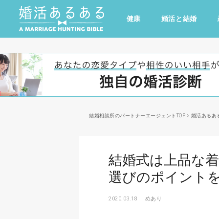
健康
婚活と結婚
その他
ドキドキ
仕事とキャリア
特集
心の処方箋
カルチャー・トレンド・芸能
結婚相談所のパートナーエージェントTOP
>
婚活あるあ
結婚式は上品な着
選びのポイント
2020.03.18
めあり