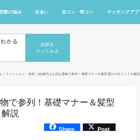
恋愛の悩み
出会い
合コン・街コン
マッチングアプ
占い・診断
ファッション・美容
グルメ
趣味・旅行
る
>
ファッション・美容
>
結婚式は上品な着物で参列！基礎マナー＆髪型選びのポイントを解
物で参列！基礎マナー＆髪型
を解説
Share
Post