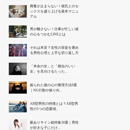
興奮が止まらない！彼氏とのセ
ックスを盛り上げる基本マニュ
アル
男が離さない！仕事が忙しい彼
の心をつかむLINEとは
それは本音？女性の容姿を褒め
る男性心理と上手な切り返し方
「本命の女」と「都合のいい
女」を見分けるたった...
振られた後の心の整理方法9選
｜NG行動や振り向...
AB型男性の特徴とは？AB型男
性の5つの恋愛傾...
脈ありサイン総特集30選｜男性
が好きな子にだけ...