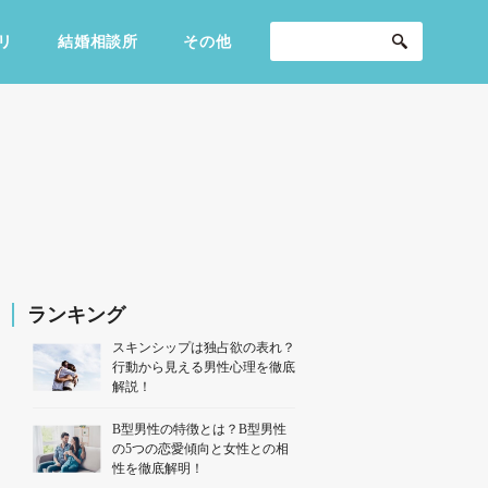
リ
結婚相談所
その他
セックスライフ
不倫・だめ男
感動
説
ランキング
スキンシップは独占欲の表れ？
行動から見える男性心理を徹底
解説！
B型男性の特徴とは？B型男性
の5つの恋愛傾向と女性との相
性を徹底解明！