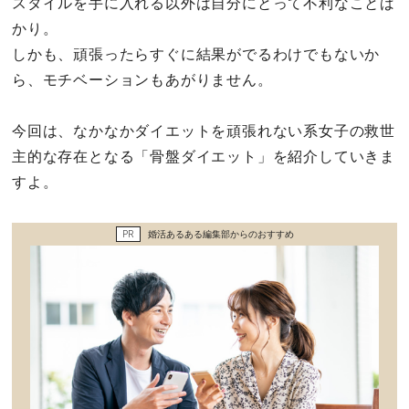
スタイルを手に入れる以外は自分にとって不利なことば
セックスライフ
かり。
しかも、頑張ったらすぐに結果がでるわけでもないか
不倫・だめ男
ら、モチベーションもあがりません。
感動
今回は、なかなかダイエットを頑張れない系女子の救世
主的な存在となる「骨盤ダイエット」を紹介していきま
心の処方箋
すよ。
カルチャー・トレンド・芸能
PR
婚活あるある編集部からのおすすめ
驚き