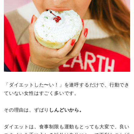
その他
ドキドキ
仕事とキャリア
特集
占い・診断
「ダイエットした〜い！」を連呼するだけで、行動でき
ファッション・美容
ていない女性はすごく多いです。
グルメ
その理由は、ずばり
しんどいから。
趣味・旅行
ダイエットは、食事制限も運動もとっても大変で、良い