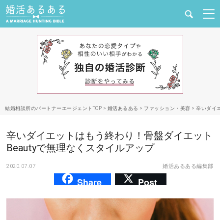
健康
婚活と結婚
恋愛の悩み
結婚相談所のパートナーエージェントTOP
>
婚活あるある
>
ファッション・美容
>
辛いダイ
出会い
辛いダイエットはもう終わり！骨盤ダイエット
合コン・街コン
Beautyで無理なくスタイルアップ
2020.07.07
婚活あるある編集部
マッチングアプリ
Share
Post
結婚相談所
あるある