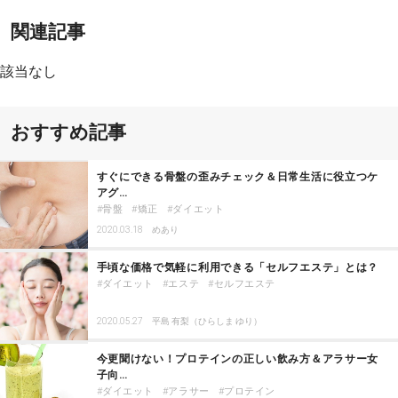
関連記事
該当なし
おすすめ記事
すぐにできる骨盤の歪みチェック＆日常生活に役立つケ
アグ…
骨盤
矯正
ダイエット
2020.03.18
めあり
手頃な価格で気軽に利用できる「セルフエステ」とは？
ダイエット
エステ
セルフエステ
2020.05.27
平島 有梨（ひらしま ゆり）
今更聞けない！プロテインの正しい飲み方＆アラサー女
子向…
ダイエット
アラサー
プロテイン