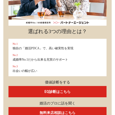
選ばれる3つの理由とは？
No.1
独自の「婚活PDCA」で、高い確実性を実現
No.2
成婚率No.1だから出来る充実のサポート
No.3
出会いの幅が広い
価値診断をする
EQ診断はこちら
婚活のプロに話を聞く
無料来店相談はこちら