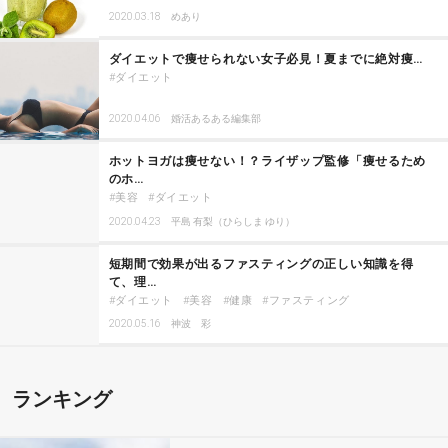
2020.03.18
めあり
ダイエットで痩せられない女子必見！夏までに絶対痩…
ダイエット
2020.04.06
婚活あるある編集部
ホットヨガは痩せない！？ライザップ監修「痩せるため
のホ…
美容
ダイエット
2020.04.23
平島 有梨（ひらしま ゆり）
短期間で効果が出るファスティングの正しい知識を得
て、理…
ダイエット
美容
健康
ファスティング
2020.05.16
神波 彩
ランキング