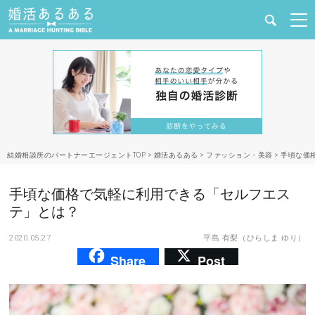
健康
婚活と結婚
恋愛の悩み
結婚相談所のパートナーエージェントTOP
>
婚活あるある
>
ファッション・美容
>
手頃な価
出会い
手頃な価格で気軽に利用できる「セルフエス
合コン・街コン
テ」とは？
2020.05.27
平島 有梨（ひらしま ゆり）
マッチングアプリ
Share
Post
結婚相談所
あるある