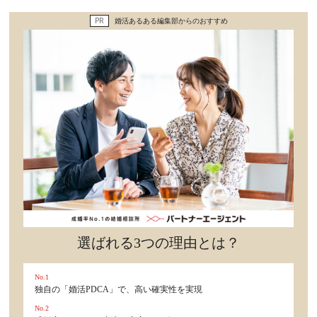
セックスライフ
PR
婚活あるある編集部からのおすすめ
不倫・だめ男
感動
心の処方箋
カルチャー・トレンド・芸能
驚き
選ばれる3つの理由とは？
No.1
独自の「婚活PDCA」で、高い確実性を実現
No.2