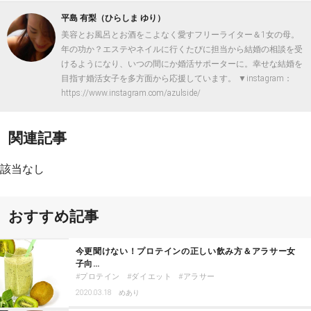
平島 有梨（ひらしま ゆり）
美容とお風呂とお酒をこよなく愛すフリーライター＆1女の母。
年の功か？エステやネイルに行くたびに担当から結婚の相談を受
けるようになり、いつの間にか婚活サポーターに。幸せな結婚を
目指す婚活女子を多方面から応援しています。 ▼instagram：
https://www.instagram.com/azulside/
関連記事
該当なし
おすすめ記事
今更聞けない！プロテインの正しい飲み方＆アラサー女
子向…
プロテイン
ダイエット
アラサー
2020.03.18
めあり