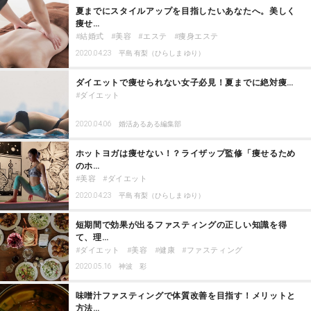
夏までにスタイルアップを目指したいあなたへ。美しく
痩せ…
結婚式
美容
エステ
痩身エステ
2020.04.23
平島 有梨（ひらしま ゆり）
ダイエットで痩せられない女子必見！夏までに絶対痩…
ダイエット
2020.04.06
婚活あるある編集部
ホットヨガは痩せない！？ライザップ監修「痩せるため
のホ…
美容
ダイエット
2020.04.23
平島 有梨（ひらしま ゆり）
短期間で効果が出るファスティングの正しい知識を得
て、理…
ダイエット
美容
健康
ファスティング
2020.05.16
神波 彩
味噌汁ファスティングで体質改善を目指す！メリットと
方法…