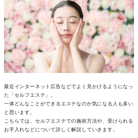
その他
ドキドキ
仕事とキャリア
特集
占い・診断
最近インターネット広告などでよく見かけるようになっ
た「セルフエステ」。
ファッション・美容
一体どんなことができるエステなのか気になる人も多い
グルメ
と思います。
こちらでは、セルフエステでの施術方法や、受けられる
趣味・旅行
お手入れなどについて詳しく解説していきます。