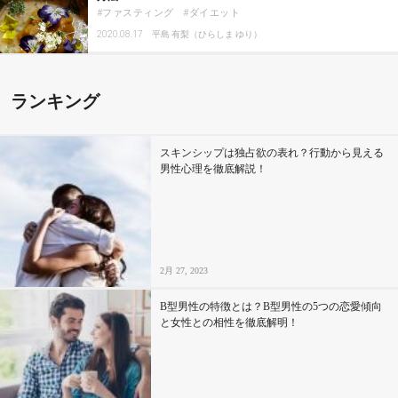
ファスティング
ダイエット
2020.08.17
平島 有梨（ひらしま ゆり）
ランキング
スキンシップは独占欲の表れ？行動から見える
男性心理を徹底解説！
2月 27, 2023
B型男性の特徴とは？B型男性の5つの恋愛傾向
と女性との相性を徹底解明！