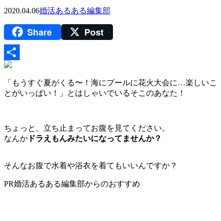
2020.04.06
婚活あるある編集部
Share
Post
共
「もうすぐ夏がくる〜！海にプールに花火大会に…楽しいこ
有
とがいっぱい！」とはしゃいでいるそこのあなた！
ちょっと、立ち止まってお腹を見てください。
なんか
ドラえもんみたいになってませんか？
そんなお腹で水着や浴衣を着てもいいんですか？
PR
婚活あるある編集部からのおすすめ