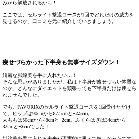
みから解放されるかも！
ここでは、セルライト撃退コースが1回でどれだけの威力を
見せるのか、口コミを元に紹介していきましょう。
痩せづらかった下半身も無事サイズダウン！
綺麗な脚線美を手に入れたい…！
そんな思いがありましたが、私は下半身が痩せづらい体質な
のか、どんなにダイエットを頑張っても下半身だけは痩せら
れませんでした。
でも、FAVORIXのセルライト撃退コースを1回受けただけ
で、ヒップは90cmから87.5cmと
−2.5cm
。
太ももは50cmから48cmと
−2cm
、ふくらはぎは34cmから
32cmと
−2cm
でした！
脚線美を手に入れる未来が現実的に思えて嬉しかったです。