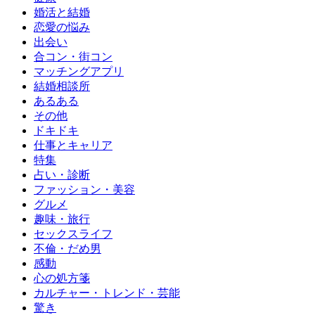
婚活と結婚
恋愛の悩み
出会い
合コン・街コン
マッチングアプリ
結婚相談所
あるある
その他
ドキドキ
仕事とキャリア
特集
占い・診断
ファッション・美容
グルメ
趣味・旅行
セックスライフ
不倫・だめ男
感動
心の処方箋
カルチャー・トレンド・芸能
驚き