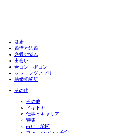
健康
婚活と結婚
恋愛の悩み
出会い
合コン・街コン
マッチングアプリ
結婚相談所
その他
その他
ドキドキ
仕事とキャリア
特集
占い・診断
ファッション・美容