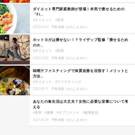
ダイエット専門家庭教師が登場！本気で痩せるための
「Fi…
ダイエット
美容
2020.04.24
平島 有梨（ひらしま ゆり）
ホットヨガは痩せない！？ライザップ監修「痩せるため
のホ…
ダイエット
美容
2020.04.23
平島 有梨（ひらしま ゆり）
味噌汁ファスティングで体質改善を目指す！メリットと
方法…
ダイエット
ファスティング
2020.08.17
平島 有梨（ひらしま ゆり）
あなたの食生活は大丈夫？女性に必要な栄養について考
える
美容
健康
サプリメント
健康食品
2021.06.24
平島 有梨（ひらしま ゆり）