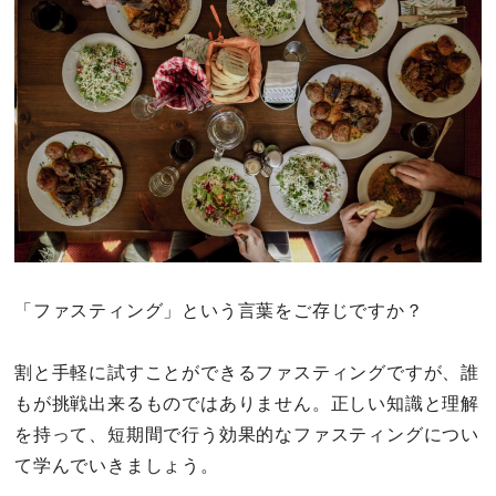
その他
ドキドキ
仕事とキャリア
特集
占い・診断
「ファスティング」という言葉をご存じですか？
ファッション・美容
割と手軽に試すことができるファスティングですが、誰
グルメ
もが挑戦出来るものではありません。正しい知識と理解
を持って、短期間で行う効果的なファスティングについ
趣味・旅行
て学んでいきましょう。