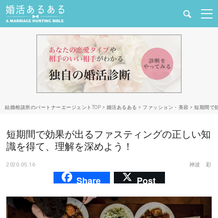
健康
婚活と結婚
恋愛の悩み
結婚相談所のパートナーエージェントTOP
>
婚活あるある
>
ファッション・美容
>
短期間で
出会い
短期間で効果が出るファスティングの正しい知
合コン・街コン
識を得て、理解を深めよう！
2020.05.16
神波 彩
マッチングアプリ
Share
Post
結婚相談所
あるある