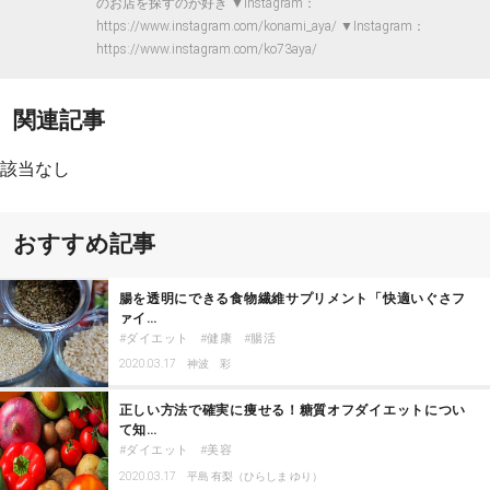
のお店を探すのが好き ▼Instagram：
https://www.instagram.com/konami_aya/ ▼Instagram：
https://www.instagram.com/ko73aya/
関連記事
該当なし
おすすめ記事
腸を透明にできる食物繊維サプリメント「快適いぐさフ
ァイ…
ダイエット
健康
腸活
2020.03.17
神波 彩
正しい方法で確実に痩せる！糖質オフダイエットについ
て知…
ダイエット
美容
2020.03.17
平島 有梨（ひらしま ゆり）