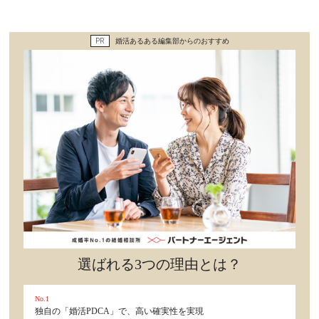
セックスライフ
PR
婚活あるある編集部からのおすすめ
不倫・だめ男
感動
心の処方箋
カルチャー・トレンド・芸能
驚き
選ばれる3つの理由とは？
No.1
独自の「婚活PDCA」で、高い確実性を実現