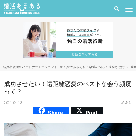
健康
婚活と結婚
恋愛の悩み
結婚相談所のパートナーエージェントTOP
>
婚活あるある
>
恋愛の悩み
>
成功させたい！遠
出会い
成功させたい！遠距離恋愛のベストな会う頻度
合コン・街コン
って？
2021.04.13
めあり
マッチングアプリ
Share
Post
結婚相談所
あるある