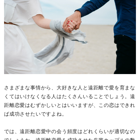
その他
ドキドキ
仕事とキャリア
特集
占い・診断
さまざまな事情から、大好きな人と遠距離で愛を育まな
くてはいけなくなる人はたくさんいることでしょう。遠
ファッション・美容
距離恋愛はむずかしいとはいいますが、この恋はできれ
グルメ
ば成功させたいですよね。
趣味・旅行
では、遠距離恋愛中の会う頻度はどれくらいが適切なの