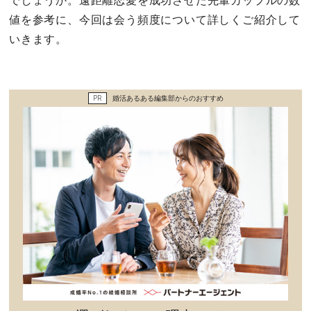
でしょうか。遠距離恋愛を成功させた先輩カップルの数
セックスライフ
値を参考に、今回は会う頻度について詳しくご紹介して
いきます。
不倫・だめ男
感動
PR
婚活あるある編集部からのおすすめ
心の処方箋
カルチャー・トレンド・芸能
驚き