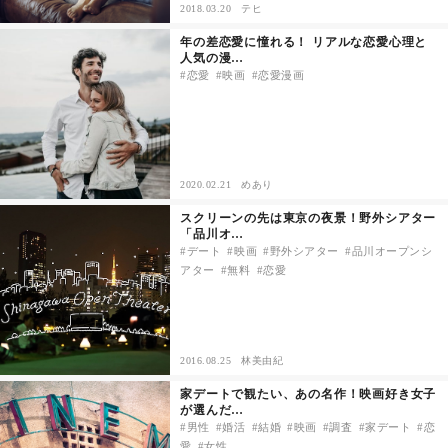
2018.03.20
テヒ
年の差恋愛に憧れる！ リアルな恋愛心理と
人気の漫…
恋愛
映画
恋愛漫画
2020.02.21
めあり
スクリーンの先は東京の夜景！野外シアター
「品川オ…
デート
映画
野外シアター
品川オープンシ
アター
無料
恋愛
2016.08.25
林美由紀
家デートで観たい、あの名作！映画好き女子
が選んだ…
男性
婚活
結婚
映画
調査
家デート
恋
愛
女性