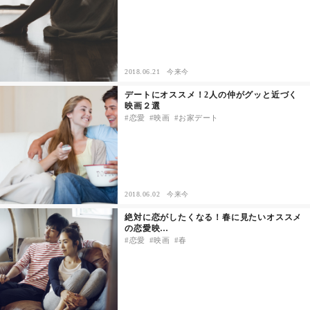
セックスライフ
不倫・だめ男
2018.06.21
今来今
感動
デートにオススメ！2人の仲がグッと近づく
映画２選
恋愛
映画
お家デート
心の処方箋
カルチャー・トレンド・芸能
驚き
2018.06.02
今来今
絶対に恋がしたくなる！春に見たいオススメ
の恋愛映…
恋愛
映画
春