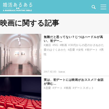
健康
映画に関する記事
婚活と結婚
無難だと思ってない？じつはハードルが高
い、初デー…
恋愛の悩み
婚活
NG
映画
30代からの恋のかさねかた
愛のはぐくみかた
恋愛
女性
初デート
男
性
出会い
合コン・街コン
2017.02.03
kanoa
実は、初デートには映画がおススメ!? 会話
マッチングアプリ
が弾む…
恋愛
デート
映画
デートスポット
結婚相談所
あるある