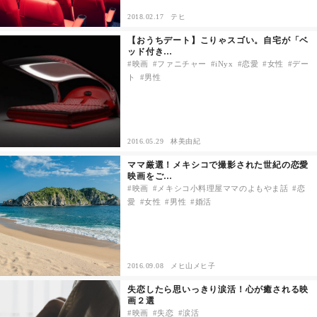
2018.02.17
テヒ
その他
【おうちデート】こりゃスゴい。自宅が「ベ
ッド付き…
映画
ファニチャー
iNyx
恋愛
女性
デー
ドキドキ
ト
男性
仕事とキャリア
2016.05.29
林美由紀
特集
ママ厳選！メキシコで撮影された世紀の恋愛
映画をご…
占い・診断
映画
メキシコ小料理屋ママのよもやま話
恋
愛
女性
男性
婚活
ファッション・美容
グルメ
2016.09.08
メヒ山メヒ子
失恋したら思いっきり涙活！心が癒される映
趣味・旅行
画２選
映画
失恋
涙活