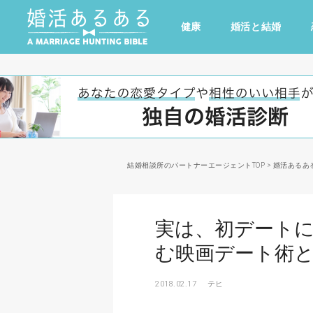
健康
婚活と結婚
その他
ドキドキ
仕事とキャリア
特集
心の処方箋
カルチャー・トレンド・芸能
結婚相談所のパートナーエージェントTOP
>
婚活あるあ
実は、初デートに
む映画デート術
2018.02.17
テヒ