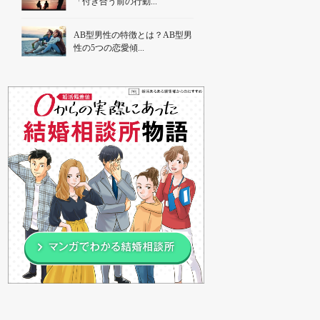
「付き合う前の行動...
AB型男性の特徴とは？AB型男
性の5つの恋愛傾...