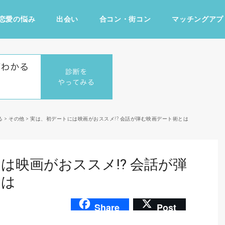
恋愛の悩み
出会い
合コン・街コン
マッチングアプ
占い・診断
ファッション・美容
グルメ
趣味・旅行
る
>
その他
>
実は、初デートには映画がおススメ!? 会話が弾む映画デート術とは
は映画がおススメ!? 会話が弾
とは
Share
Post