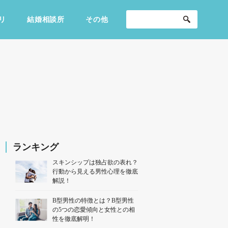
リ
結婚相談所
その他
セックスライフ
不倫・だめ男
感動
ランキング
スキンシップは独占欲の表れ？
行動から見える男性心理を徹底
解説！
B型男性の特徴とは？B型男性
の5つの恋愛傾向と女性との相
性を徹底解明！