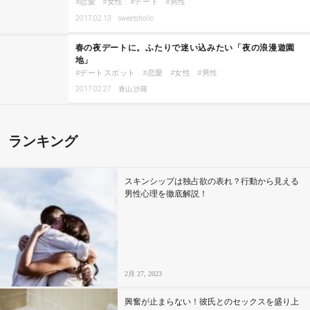
恋愛
女性
デート
男性
2017.02.13
sweetsholic
春の夜デートに。ふたりで迷い込みたい「夜の浪漫遊園
地」
デートスポット
恋愛
女性
男性
2017.02.27
青山 沙羅
ランキング
スキンシップは独占欲の表れ？行動から見える
男性心理を徹底解説！
2月 27, 2023
興奮が止まらない！彼氏とのセックスを盛り上