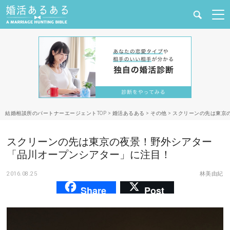
健康
婚活と結婚
恋愛の悩み
結婚相談所のパートナーエージェントTOP
>
婚活あるある
>
その他
>
スクリーンの先は東京
出会い
スクリーンの先は東京の夜景！野外シアター
合コン・街コン
「品川オープンシアター」に注目！
2016.08.25
林美由紀
マッチングアプリ
Share
Post
結婚相談所
あるある