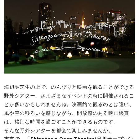
その他
ドキドキ
仕事とキャリア
特集
占い・診断
海辺や芝生の上で、のんびりと映画を観ることができる
野外シアター。さまざまなイベントの時に開催されるこ
ファッション・美容
とが多いかもしれませんね。映画館で観るのとは違い、
グルメ
風や空の移ろいを感じながら、開放感のある映画鑑賞
は、格別な時間を過ごすことができるものです。
趣味・旅行
そんな野外シアターを都会で楽しみませんか。