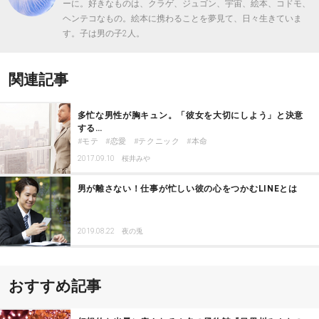
ーに。好きなものは、クラゲ、ジュゴン、宇宙、絵本、コドモ、
ヘンテコなもの。絵本に携わることを夢見て、日々生きていま
す。子は男の子2人。
関連記事
多忙な男性が胸キュン。「彼女を大切にしよう」と決意
する…
モテ
恋愛
テクニック
本命
2017.09.10
桜井みや
男が離さない！仕事が忙しい彼の心をつかむLINEとは
2019.08.22
夜の兎
おすすめ記事