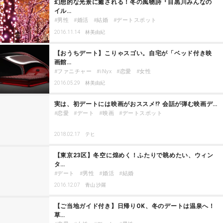
幻想的な光景に癒される！冬の風物詩『目黒川みんなの
イル…
男性
婚活
結婚
デートスポット
2016.11.14
林美由紀
【おうちデート】こりゃスゴい。自宅が「ベッド付き映
画館…
ファニチャー
iNyx
恋愛
女性
2016.05.29
林美由紀
実は、初デートには映画がおススメ!? 会話が弾む映画デ…
恋愛
デート
映画
デートスポット
2018.02.17
テヒ
【東京23区】冬空に煌めく！ふたりで眺めたい、ウィン
タ…
デート
男性
婚活
結婚
2016.12.07
青山 沙羅
【ご当地ガイド付き】日帰りOK、冬のデートは温泉へ！
草…