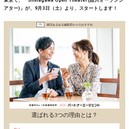
東京で、「Shinagawa Open Theater(品川オープンシ
セックスライフ
アター)」が、9月3日（土）より、スタートします！
不倫・だめ男
PR
婚活あるある編集部からのおすすめ
感動
心の処方箋
カルチャー・トレンド・芸能
驚き
選ばれる3つの理由とは？
No.1