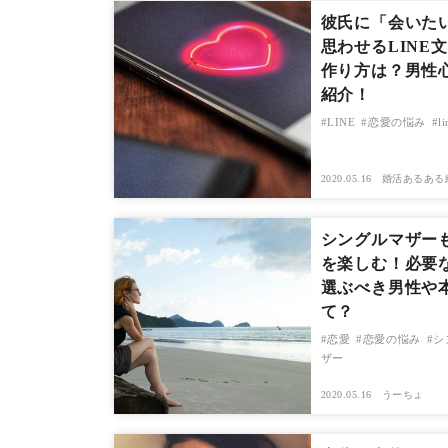
彼氏に「会いた
思わせるLINE
作り方は？男性
紹介！
LINE
恋愛の悩み
l
2020.05.16
婚活あるある
シングルマザー
を楽しむ！必要
選ぶべき男性や
て？
恋愛
恋愛の悩み
シ
ザー
2020.05.16
うーちょ