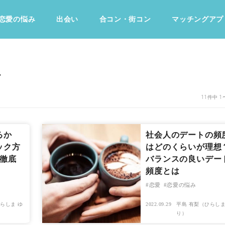
恋愛の悩み
出会い
合コン・街コン
マッチングアプ
占い・診断
ファッション・美容
グルメ
趣味・旅行
事
11件中 1
るか
社会人のデートの頻
ック方
はどのくらいが理想
を徹底
バランスの良いデー
頻度とは
恋愛
恋愛の悩み
らしま ゆ
2022.09.29
平島 有梨（ひらしま
り）