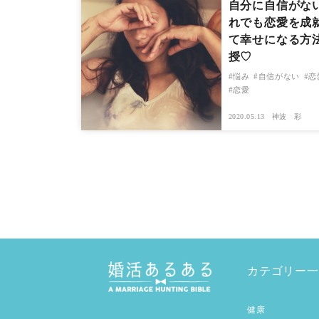
自分に自信がな
れでも恋愛を成
て幸せになる方
授♡
悩み
自信がない
恋
恋愛
2020.05.13
神波 彩
カテゴリー一
健康