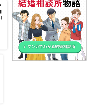
が
相
目