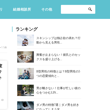
リ
結婚相談所
その他
セックスライフ
不倫・だめ男
感動
ランキング
スキンシップは独占欲の表れ？行
動から見える男性...
〜11件
興奮が止まらない！彼氏とのセッ
クスを盛り上げる...
度
B型男性の特徴とは？B型男性の5
？
つの恋愛傾向と...
ト
男が離さない！仕事が忙しい彼の
心をつかむLIN...
 ゆ
ダメ男の特徴7選｜ダメ男を好き
になってしまう女...