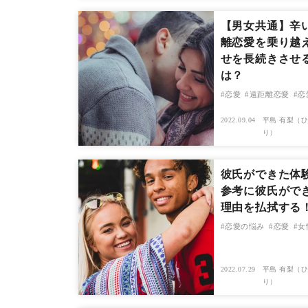
【男女共通】辛
離恋愛を乗り越
せを長続きさせ
は？
恋愛
遠距離恋愛
恋
2022.09.04
平島 有梨（ひ
り）
彼氏ができた体
参考に彼氏がで
理由を払拭する
恋愛の悩み
恋愛
女
2022.07.29
平島 有梨（ひ
り）