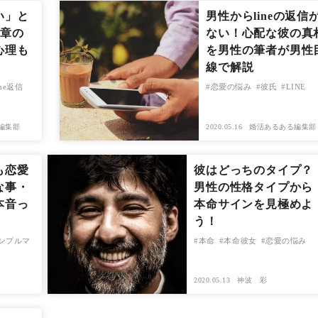
い」と
男性からlineの返信
文章の
ない！心配な彼の真
心理も
を男性の筆者が男性
線で解説
ine返信
恋愛の悩み
彼氏
LINE
編集部
2020.05.16
婚活あるある編集部
も恋愛
彼はどっちのタイプ？
な事・
男性の性格タイプから
本音っ
本命サインを見極めよ
う！
ンプルマ
本命
本命彼女
恋愛の悩み
2020.05.13
神波 彩