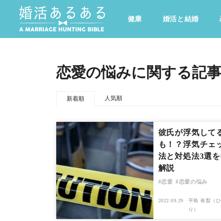
健康
婚活と結婚
その他
ドキドキ
仕事とキャリア
特集
恋愛の悩みに関する記
心の処方箋
カルチャー・トレンド・芸能
人気順
新着順
彼氏が浮気して
も！？浮気チェ
法と対処法3選
解説
恋愛
恋愛の悩み
2022.09.29
平島 有梨（ひ
り）