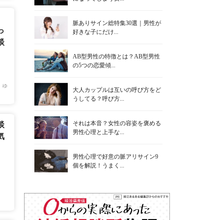
脈ありサイン総特集30選｜男性が
っ
好きな子にだけ...
談
AB型男性の特徴とは？AB型男性
の5つの恋愛傾...
 ゆ
大人カップルは互いの呼び方をど
うしてる？呼び方...
それは本音？女性の容姿を褒める
談
男性心理と上手な...
気
男性心理で好意の脈アリサイン9
個を解説！うまく...