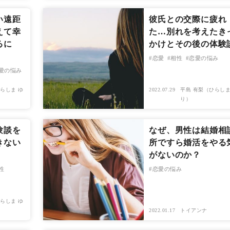
い遠距
彼氏との交際に疲れ
えて幸
た…別れを考えたき
るに
かけとその後の体験
恋愛
相性
恋愛の悩み
愛の悩み
らしま ゆ
2022.07.29
平島 有梨（ひらしま
り）
験談を
なぜ、男性は結婚相
きない
所ですら婚活をやる
！
がないのか？
性
恋愛の悩み
らしま ゆ
2022.01.17
トイアンナ