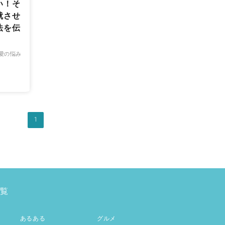
い！そ
就させ
法を伝
愛の悩み
1
覧
あるある
グルメ