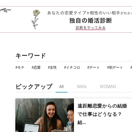
キーワード
#モテ
#恋愛
#女性
#イチコロ
#デート
#初デート
ピックアップ
All
MAN
WOMAN
遠距離恋愛からの結婚
で仕事はどうなる？
結…