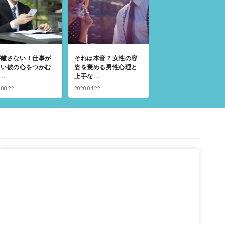
が離さない！仕事が
それは本音？女性の容
しい彼の心をつかむ
姿を褒める男性心理と
..
上手な...
.08.22
2020.04.22