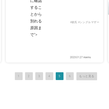
に確認
するこ
とから
別れる
#彼氏
#シングルマザー
原因ま
で">
2023.01.27
moemu
1
2
3
4
5
6
もっと見る