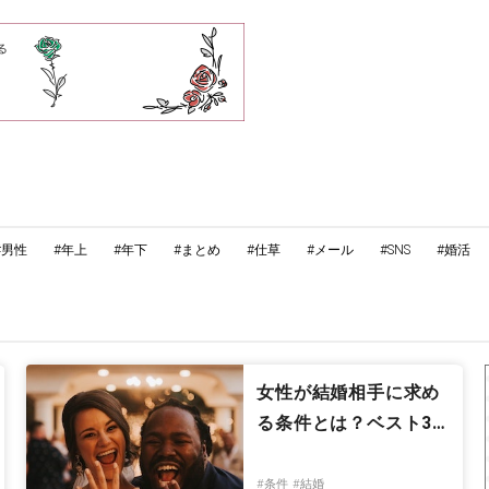
#男性
#年上
#年下
#まとめ
#仕草
#メール
#SNS
#婚活
女性が結婚相手に求め
る条件とは？ベスト3…
#条件
#結婚