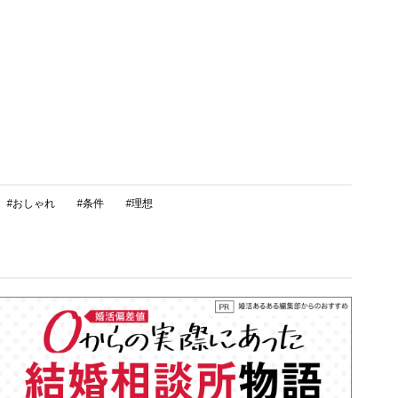
#おしゃれ
#条件
#理想