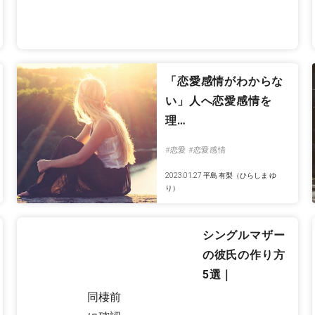
「恋愛感情がわからな
い」人へ恋愛感情を
理…
#恋愛
#恋愛感情
2023.01.27
平島 有梨（ひらしま ゆ
り）
シングルマザー
の彼氏の作り方
5選｜
同棲前