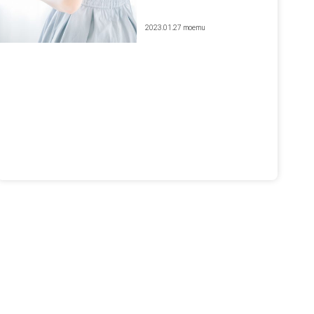
2023.01.27
moemu