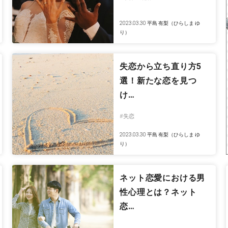
2023.03.30
平島 有梨（ひらしま ゆ
り）
失恋から立ち直り方5
選！新たな恋を見つ
け…
#失恋
2023.03.30
平島 有梨（ひらしま ゆ
り）
ネット恋愛における男
性心理とは？ネット
恋…