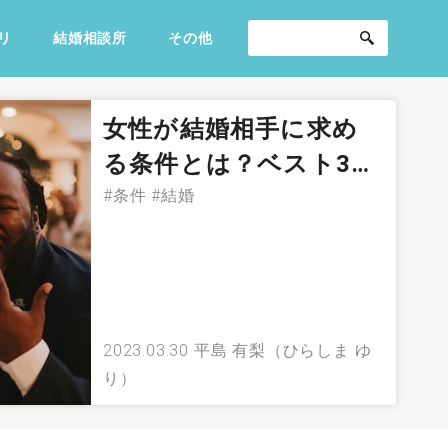
リ
結婚相談所
その他
セックスライフ
不倫・だめ男
感動
女性が結婚相手に求め
る条件とは？ベスト3…
#条件
#結婚
2023.03.30
平島 有梨（ひらしま ゆ
り）