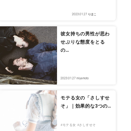
2023.01.27
りほこ
彼女持ちの男性が思わ
せぶりな態度をとる
の…
2023.01.27
miyamoto
モテる女の「さしすせ
そ」｜効果的な3つの…
#モテる女
#さしすせそ