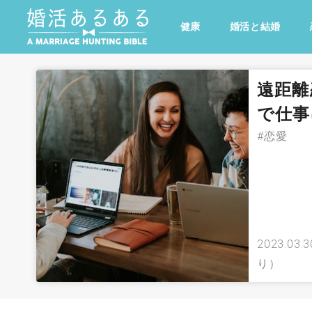
健康
婚活と結婚
その他
ドキドキ
仕事とキャリア
特集
遠距離
心の処方箋
カルチャー・トレンド・芸能
で仕事
#恋愛
2023.03.3
り）