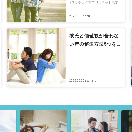
#マッチングアプリ
#ネット恋愛
2023.03.16
shiki
彼氏と価値観が合わな
い時の解決方法5つを…
2023.03.05
asumaru