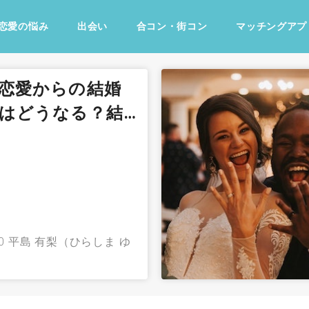
恋愛の悩み
出会い
合コン・街コン
マッチングアプ
占い・診断
ファッション・美容
グルメ
趣味・旅行
恋愛からの結婚
はどうなる？結…
0
平島 有梨（ひらしま ゆ