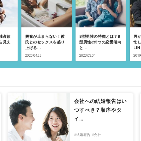
独占欲
興奮が止まらない！彼
B型男性の特徴とは？B
男
ら見え
氏とのセックスを盛り
型男性の5つの恋愛傾向
忙
上げる...
と...
LIN.
2020.04.23
2023.03.01
2019
会社への結婚報告はい
つすべき？順序やタ
イ…
#結婚報告
#会社