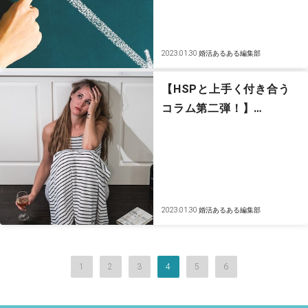
2023.01.30
婚活あるある編集部
【HSPと上手く付き合う
コラム第二弾！】…
2023.01.30
婚活あるある編集部
1
2
3
4
5
6