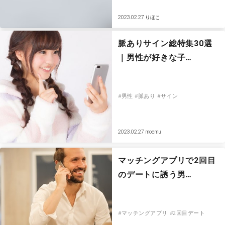
2023.02.27
りほこ
脈ありサイン総特集30選
｜男性が好きな子…
#男性
#脈あり
#サイン
2023.02.27
moemu
マッチングアプリで2回目
のデートに誘う男…
#マッチングアプリ
#2回目デート