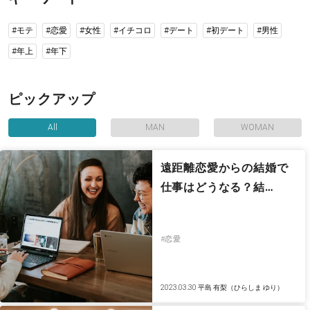
#モテ
#恋愛
#女性
#イチコロ
#デート
#初デート
#男性
#年上
#年下
ピックアップ
All
MAN
WOMAN
遠距離恋愛からの結婚で
仕事はどうなる？結…
#恋愛
2023.03.30
平島 有梨（ひらしま ゆり）