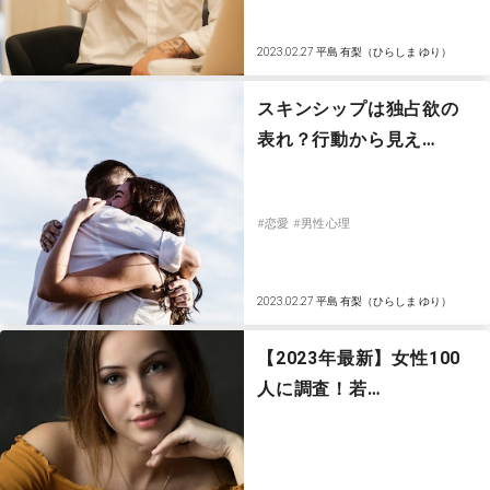
2023.02.27
平島 有梨（ひらしま ゆり）
スキンシップは独占欲の
表れ？行動から見え…
#恋愛
#男性心理
2023.02.27
平島 有梨（ひらしま ゆり）
【2023年最新】女性100
人に調査！若…