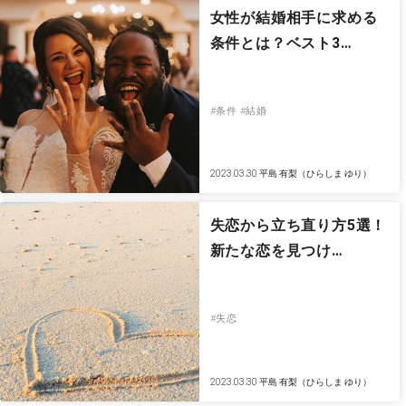
女性が結婚相手に求める
条件とは？ベスト3…
#条件
#結婚
2023.03.30
平島 有梨（ひらしま ゆり）
失恋から立ち直り方5選！
新たな恋を見つけ…
#失恋
2023.03.30
平島 有梨（ひらしま ゆり）