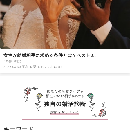
セックスライフ
不倫・だめ男
感動
心の処方箋
女性が結婚相手に求める条件とは？ベスト3…
#条件
#結婚
カルチャー・トレンド・芸能
2023.03.30
平島 有梨（ひらしま ゆり）
驚き
キーワード