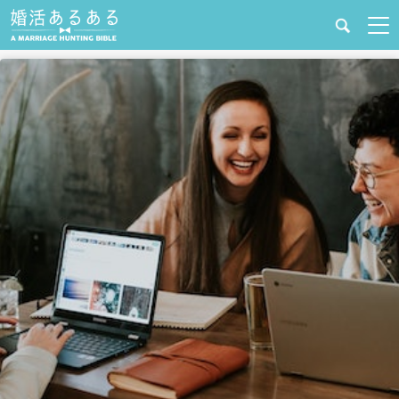
健康
婚活と結婚
恋愛の悩み
出会い
合コン・街コン
マッチングアプリ
結婚相談所
あるある