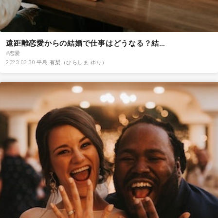
その他
遠距離恋愛からの結婚で仕事はどうなる？結…
ドキドキ
#恋愛
2023.03.30
平島 有梨（ひらしま ゆり）
仕事とキャリア
特集
占い・診断
ファッション・美容
グルメ
趣味・旅行