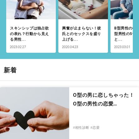
スキンシップは独占欲
興奮が止まらない！彼
B型男性の特
の表れ？行動から見え
氏とのセックスを盛り
型男性の5つ
る男性...
上げる...
と...
2023.02.27
2020.04.23
2023.03.01
新着
O型の男に恋しちゃった！
O型の男性の恋愛…
#相性診断
#恋愛