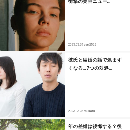
衝撃の美容ニュー…
2023.03.29
yum2525
彼氏と結婚の話で気まず
くなる…7つの対処…
2023.03.28
asumaru
年の差婚は後悔する？後