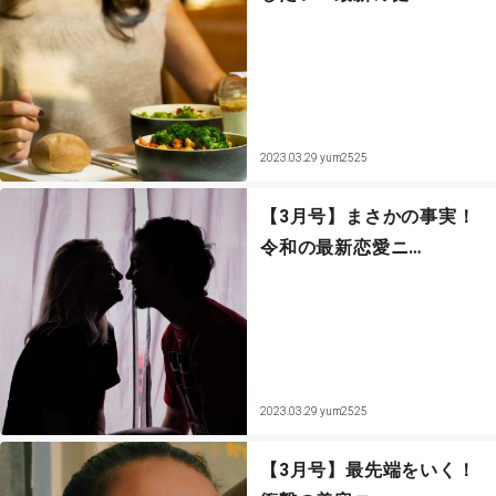
セックスライフ
不倫・だめ男
感動
2023.03.29
yum2525
心の処方箋
【3月号】まさかの事実！
令和の最新恋愛ニ…
カルチャー・トレンド・芸能
驚き
2023.03.29
yum2525
【3月号】最先端をいく！