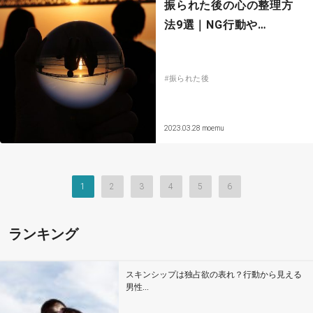
振られた後の心の整理方
法9選｜NG行動や…
#振られた後
2023.03.28
moemu
1
2
3
4
5
6
ランキング
スキンシップは独占欲の表れ？行動から見える
男性...