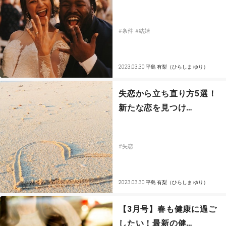
その他
#条件
#結婚
ドキドキ
2023.03.30
平島 有梨（ひらしま ゆり）
仕事とキャリア
失恋から立ち直り方5選！
特集
新たな恋を見つけ…
占い・診断
#失恋
ファッション・美容
グルメ
2023.03.30
平島 有梨（ひらしま ゆり）
趣味・旅行
【3月号】春も健康に過ご
したい！最新の健…