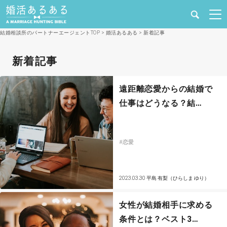
結婚相談所のパートナーエージェントTOP
>
婚活あるある
>
新着記事
健康
新着記事
婚活と結婚
遠距離恋愛からの結婚で
恋愛の悩み
仕事はどうなる？結…
出会い
#恋愛
合コン・街コン
マッチングアプリ
2023.03.30
平島 有梨（ひらしま ゆり）
結婚相談所
女性が結婚相手に求める
条件とは？ベスト3…
あるある