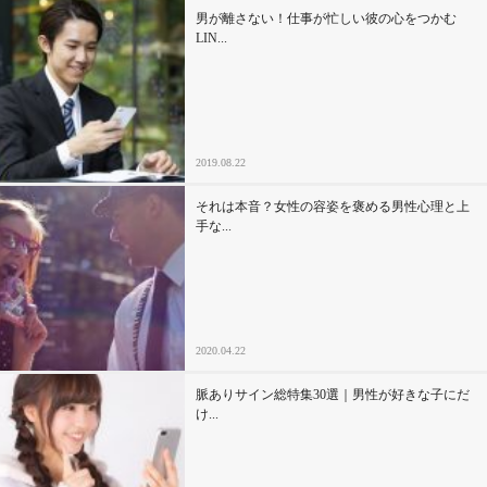
男が離さない！仕事が忙しい彼の心をつかむ
LIN...
2019.08.22
それは本音？女性の容姿を褒める男性心理と上
手な...
2020.04.22
脈ありサイン総特集30選｜男性が好きな子にだ
け...