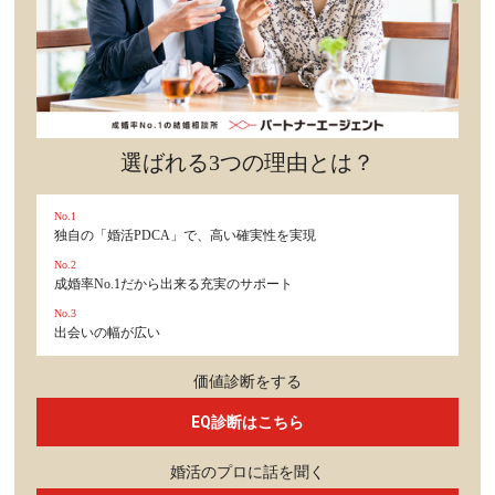
選ばれる3つの理由とは？
No.1
独自の「婚活PDCA」で、高い確実性を実現
No.2
成婚率No.1だから出来る充実のサポート
No.3
出会いの幅が広い
価値診断をする
EQ診断はこちら
婚活のプロに話を聞く