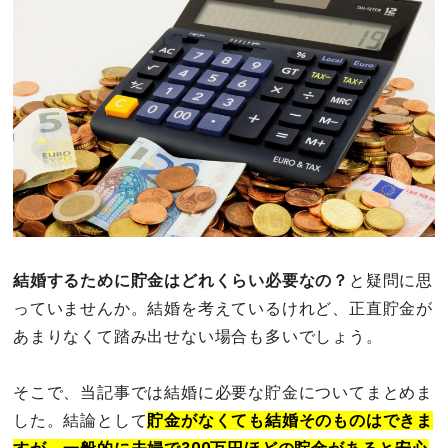
その他
ドキドキ
仕事とキャリア
特集
占い・診断
結婚するために貯金はどれくらい必要なの？
と疑問に思
っていませんか。結婚を考えているけれど、正直貯金が
ファッション・美容
あまりなくて踏み出せない場合も多いでしょう。
グルメ
そこで、当記事では結婚に必要な貯金についてまとめま
趣味・旅行
した。結論として
貯金がなくても結婚そのものはできま