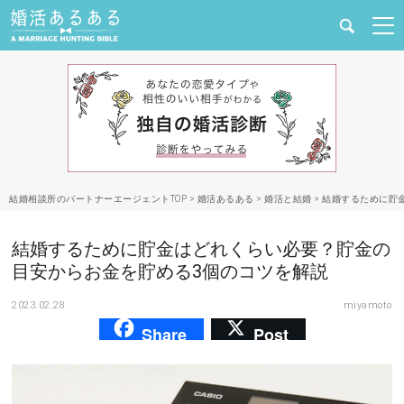
健康
婚活と結婚
恋愛の悩み
結婚相談所のパートナーエージェントTOP
>
婚活あるある
>
婚活と結婚
>
結婚するために貯
出会い
結婚するために貯金はどれくらい必要？貯金の
合コン・街コン
目安からお金を貯める3個のコツを解説
2023.02.28
miyamoto
マッチングアプリ
Share
Post
結婚相談所
あるある