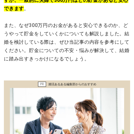
すが、一般的に夫婦で300万円ほどの貯金があると安心
セックスライフ
できます
。
不倫・だめ男
また、なぜ300万円のお金があると安心できるのか、ど
うやって貯金をしていくかについても解説しました。結
感動
婚を検討している際は、ぜひ当記事の内容を参考にして
ください。貯金についての不安・悩みが解決して、結婚
心の処方箋
に踏み出すきっかけになるでしょう。
カルチャー・トレンド・芸能
驚き
PR
婚活あるある編集部からのおすすめ