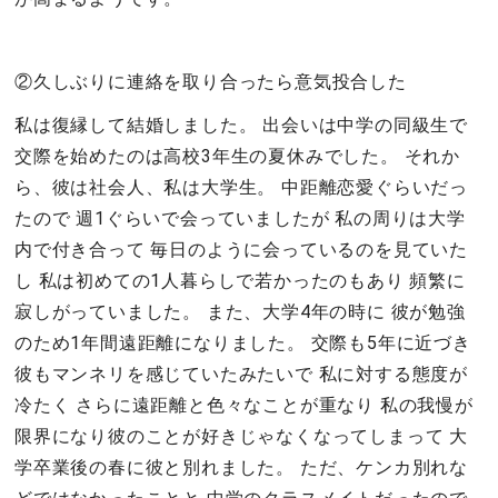
②久しぶりに連絡を取り合ったら意気投合した
私は復縁して結婚しました。 出会いは中学の同級生で
交際を始めたのは高校3年生の夏休みでした。 それか
ら、彼は社会人、私は大学生。 中距離恋愛ぐらいだっ
たので 週1ぐらいで会っていましたが 私の周りは大学
内で付き合って 毎日のように会っているのを見ていた
し 私は初めての1人暮らしで若かったのもあり 頻繁に
寂しがっていました。 また、大学4年の時に 彼が勉強
のため1年間遠距離になりました。 交際も5年に近づき
彼もマンネリを感じていたみたいで 私に対する態度が
冷たく さらに遠距離と色々なことが重なり 私の我慢が
限界になり彼のことが好きじゃなくなってしまって 大
学卒業後の春に彼と別れました。 ただ、ケンカ別れな