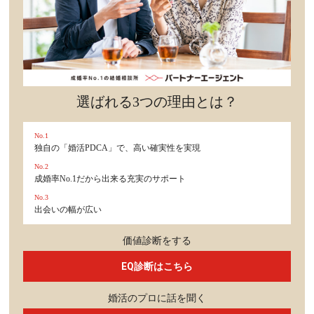
セックスライフ
不倫・だめ男
感動
選ばれる3つの理由とは？
心の処方箋
No.1
独自の「婚活PDCA」で、高い確実性を実現
カルチャー・トレンド・芸能
No.2
成婚率No.1だから出来る充実のサポート
驚き
No.3
出会いの幅が広い
価値診断をする
EQ診断はこちら
婚活のプロに話を聞く