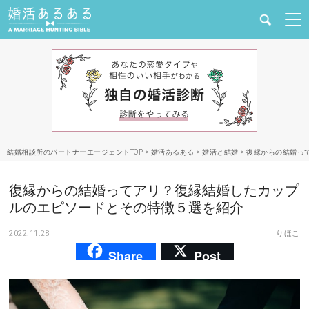
健康
婚活と結婚
恋愛の悩み
結婚相談所のパートナーエージェントTOP
>
婚活あるある
>
婚活と結婚
>
復縁からの結婚っ
出会い
復縁からの結婚ってアリ？復縁結婚したカップ
合コン・街コン
ルのエピソードとその特徴５選を紹介
2022.11.28
りほこ
マッチングアプリ
Share
Post
結婚相談所
あるある