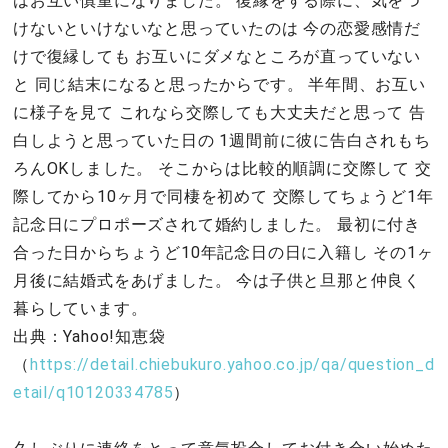
はお互い慎重になりました。 復縁をする際に、気をつ
けないといけないなと思っていたのは 今の恋愛感情だ
けで復縁しても お互いにダメなところが直っていない
と 同じ結末になると思ったからです。 半年間、お互い
に様子を見て これなら交際しても大丈夫だと思って 告
白しようと思っていた日の 1週間前に彼に告白されもち
ろんOKしました。 そこからは比較的順調に交際して 交
際してから10ヶ月で同棲を初めて 交際してちょうど1年
記念日にプロポーズされて婚約しました。 最初に付き
合った日からちょうど10年記念日の日に入籍し その1ヶ
月後に結婚式をあげました。 今は子供と旦那と仲良く
暮らしています。
出典：Yahoo!知恵袋
（
https://detail.chiebukuro.yahoo.co.jp/qa/question_d
etail/q10120334785
）