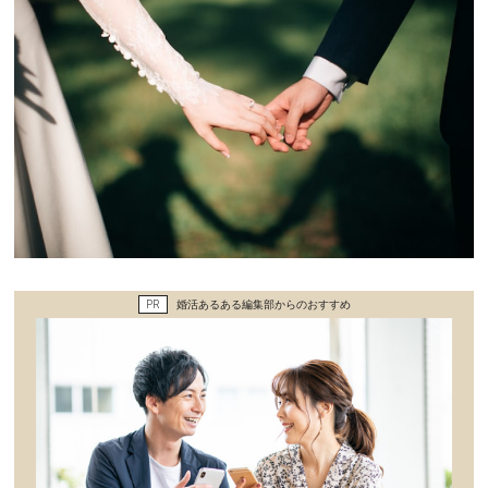
その他
ドキドキ
仕事とキャリア
特集
占い・診断
PR
婚活あるある編集部からのおすすめ
ファッション・美容
グルメ
趣味・旅行