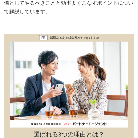
備としてやるべきことと効率よくこなすポイントについ
セックスライフ
て解説しています。
不倫・だめ男
感動
PR
婚活あるある編集部からのおすすめ
心の処方箋
カルチャー・トレンド・芸能
驚き
選ばれる3つの理由とは？