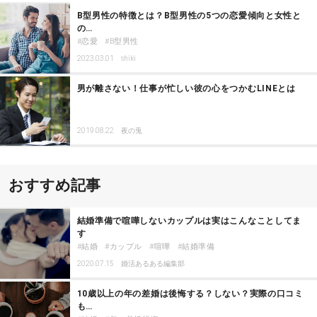
B型男性の特徴とは？B型男性の5つの恋愛傾向と女性と
の…
恋愛
B型男性
2023.03.01
shiki
男が離さない！仕事が忙しい彼の心をつかむLINEとは
2019.08.22
夜の兎
おすすめ記事
結婚準備で喧嘩しないカップルは実はこんなことしてま
す
結婚
カップル
喧嘩
結婚準備
2020.07.15
婚活あるある編集部
10歳以上の年の差婚は後悔する？しない？実際の口コミ
も…