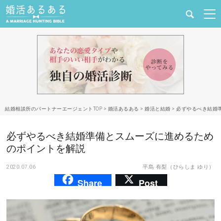
健康
婚活と結婚
恋愛の悩み
結婚相談所のパートナーエージェントTOP
>
婚活あるある
>
婚活と結婚
>
必ずやるべき結婚
出会い
必ずやるべき結婚準備とスムーズに進めるため
合コン・街コン
のポイントを解説
2020.07.06
平島 有梨（ひらしま ゆり）
マッチングアプリ
Share
Post
結婚相談所
あるある