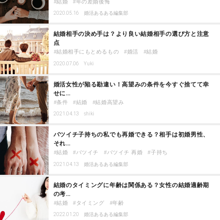
結婚
年の差婚後悔
2020.05.16
婚活あるある編集部
結婚相手の決め手は？より良い結婚相手の選び方と注意
点
結婚相手にもとめるもの
婚活
結婚
2020.07.06
Yuki
婚活女性が陥る勘違い！高望みの条件を今すぐ捨てて幸
せに…
条件
結婚
結婚高望み
2021.04.13
shiki
バツイチ子持ちの私でも再婚できる？相手は初婚男性、
それ…
結婚
バツイチ
バツイチ 再婚
子持ち
2021.04.13
婚活あるある編集部
結婚のタイミングに年齢は関係ある？女性の結婚適齢期
の考…
結婚
タイミング
年齢
2022.01.20
婚活あるある編集部