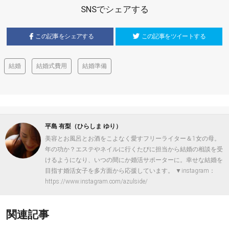
SNSでシェアする
この記事をシェアする
この記事をツイートする
結婚
結婚式費用
結婚準備
平島 有梨（ひらしま ゆり）
美容とお風呂とお酒をこよなく愛すフリーライター＆1女の母。
年の功か？エステやネイルに行くたびに担当から結婚の相談を受
けるようになり、いつの間にか婚活サポーターに。幸せな結婚を
目指す婚活女子を多方面から応援しています。 ▼instagram：
https://www.instagram.com/azulside/
関連記事