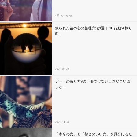
4月 22, 2020
振られた後の心の整理方法9選｜NG行動や振り
向...
2023.03.28
デートの断り方9選！傷つけない自然な言い回
しと...
2022.11.30
「本命の女」と「都合のいい女」を見分けるた