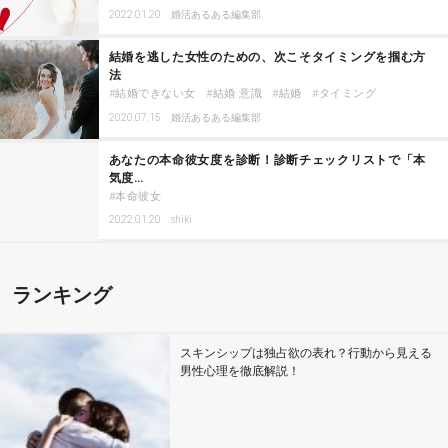
2022.01.20
婚活あるある編集部
結婚を逃した女性のための、次こそタイミングを掴む方
法
結婚できない女
結婚 意識
結婚
タイミング
2020.07.15
婚活あるある編集部
あなたの本命彼女度を診断！診断チェックリストで「本
気度…
本命彼女
2022.01.20
shiki
ランキング
スキンシップは独占欲の表れ？行動から見える
男性心理を徹底解説！