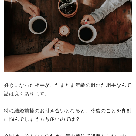
その他
ドキドキ
仕事とキャリア
特集
占い・診断
好きになった相手が、たまたま年齢の離れた相手なんて
話は良くあります。
ファッション・美容
グルメ
特に結婚前提のお付き合いとなると、今後のことを真剣
に悩んでしまう方も多いのでは？
趣味・旅行