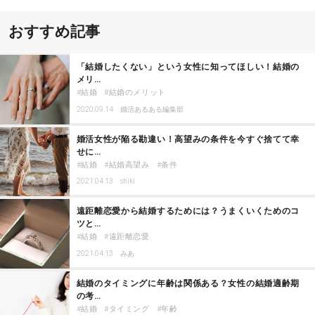
おすすめ記事
「結婚したくない」という女性に知ってほしい！結婚の
メリ…
結婚
結婚のメリット
2020.09.14
婚活あるある編集部
婚活女性が陥る勘違い！高望みの条件を今すぐ捨てて幸
せに…
結婚
結婚高望み
条件
2021.04.13
shiki
遠距離恋愛から結婚するためには？うまくいくためのコ
ツと…
結婚
遠距離恋愛
2021.04.13
みあ
結婚のタイミングに年齢は関係ある？女性の結婚適齢期
の考…
結婚
タイミング
年齢