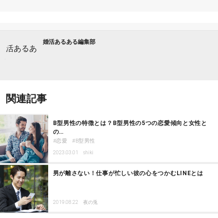
婚活あるある編集部
関連記事
B型男性の特徴とは？B型男性の5つの恋愛傾向と女性と
の…
恋愛
B型男性
2023.03.01
shiki
男が離さない！仕事が忙しい彼の心をつかむLINEとは
2019.08.22
夜の兎