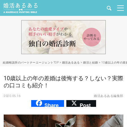
健康
婚活と結婚
恋愛の悩み
結婚相談所のパートナーエージェントTOP
>
婚活あるある
>
婚活と結婚
>
10歳以上の年の
出会い
10歳以上の年の差婚は後悔する？しない？実際
合コン・街コン
の口コミも紹介！
2020.05.16
婚活あるある編集部
マッチングアプリ
Share
Post
結婚相談所
あるある