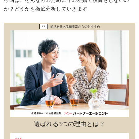
今回は、そんな方のために年の差婚で後悔をしないの
セックスライフ
か？どうかを徹底分析していきます。
不倫・だめ男
PR
婚活あるある編集部からのおすすめ
感動
心の処方箋
カルチャー・トレンド・芸能
驚き
選ばれる3つの理由とは？
No.1