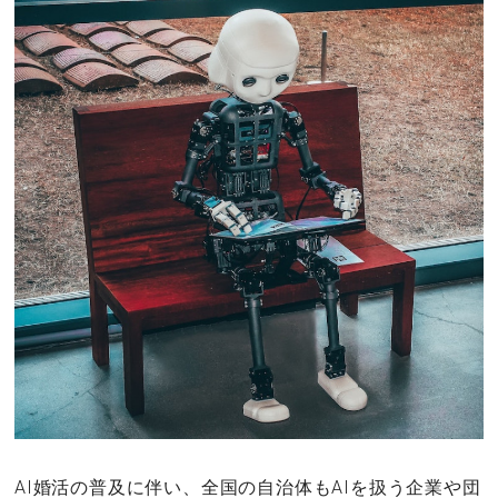
その他
ドキドキ
仕事とキャリア
特集
占い・診断
ファッション・美容
グルメ
趣味・旅行
AI婚活の普及に伴い、全国の自治体もAIを扱う企業や団