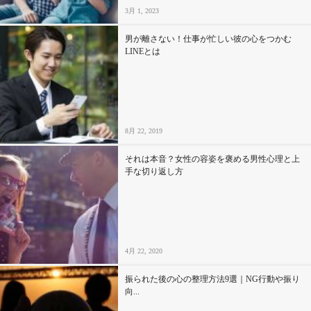
3月 1, 2023
男が離さない！仕事が忙しい彼の心をつかむ
LINEとは
8月 22, 2019
それは本音？女性の容姿を褒める男性心理と上
手な切り返し方
4月 22, 2020
振られた後の心の整理方法9選｜NG行動や振り
向...