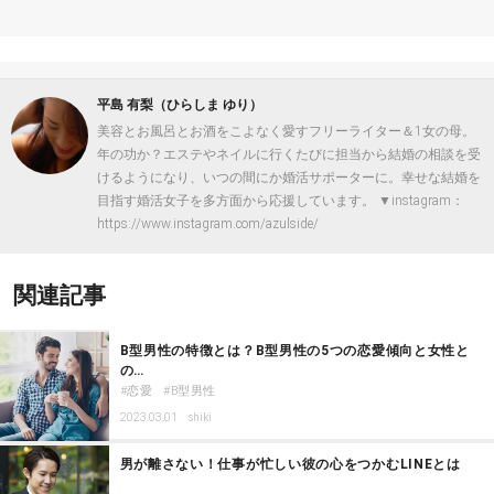
平島 有梨（ひらしま ゆり）
美容とお風呂とお酒をこよなく愛すフリーライター＆1女の母。
年の功か？エステやネイルに行くたびに担当から結婚の相談を受
けるようになり、いつの間にか婚活サポーターに。幸せな結婚を
目指す婚活女子を多方面から応援しています。 ▼instagram：
https://www.instagram.com/azulside/
関連記事
B型男性の特徴とは？B型男性の5つの恋愛傾向と女性と
の…
恋愛
B型男性
2023.03.01
shiki
男が離さない！仕事が忙しい彼の心をつかむLINEとは