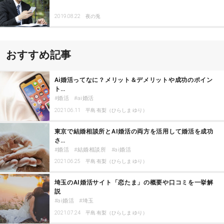
2019.08.22
夜の兎
おすすめ記事
Ai婚活ってなに？メリット＆デメリットや成功のポイン
ト…
婚活
ai婚活
2021.06.11
平島 有梨（ひらしま ゆり）
東京で結婚相談所とAI婚活の両方を活用して婚活を成功
さ…
婚活
結婚相談所
ai婚活
2021.06.25
平島 有梨（ひらしま ゆり）
埼玉のAI婚活サイト「恋たま」の概要や口コミを一挙解
説
ai婚活
埼玉
2021.07.24
平島 有梨（ひらしま ゆり）