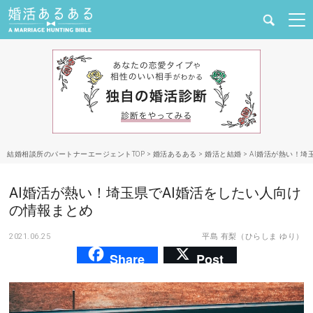
健康
婚活と結婚
恋愛の悩み
結婚相談所のパートナーエージェントTOP
>
婚活あるある
>
婚活と結婚
>
AI婚活が熱い！埼
出会い
AI婚活が熱い！埼玉県でAI婚活をしたい人向け
合コン・街コン
の情報まとめ
2021.06.25
平島 有梨（ひらしま ゆり）
マッチングアプリ
Share
Post
結婚相談所
あるある