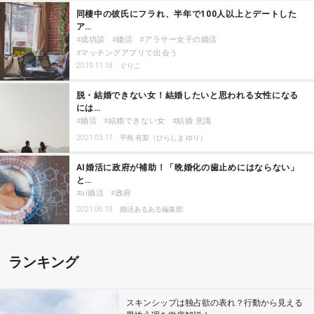
同棲中の彼氏にフラれ、半年で100人以上とデートした
ア…
成功談
婚活
アラサー女子の婚活
マッチングアプリで出会う
2019.11.18
ぐりこ
脱・結婚できない女！結婚したいと思われる女性になる
には…
婚活
結婚できない女
結婚 意識
2021.03.17
平島 有梨（ひらしま ゆり）
AI婚活に政府が補助！「晩婚化の歯止めにはならない」
と…
ai婚活
政府
2021.06.19
婚活あるある編集部
ランキング
スキンシップは独占欲の表れ？行動から見える