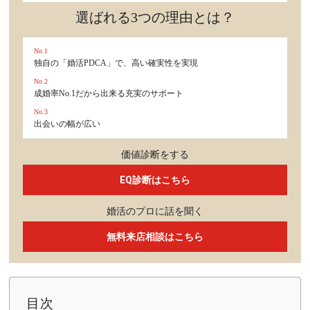
選ばれる3つの理由とは？
No.1
独自の「婚活PDCA」で、高い確実性を実現
No.2
成婚率No.1だから出来る充実のサポート
No.3
出会いの幅が広い
価値診断をする
EQ診断はこちら
婚活のプロに話を聞く
無料来店相談はこちら
目次