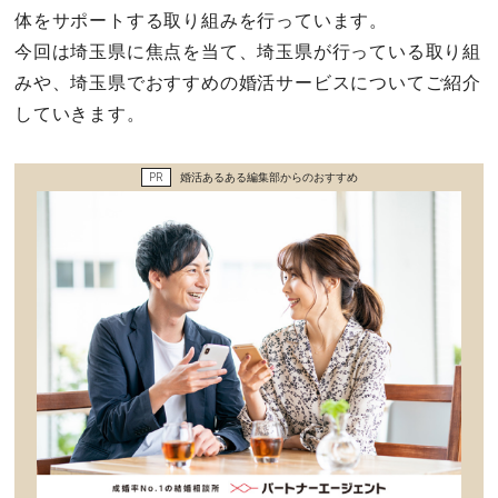
セックスライフ
体をサポートする取り組みを行っています。
今回は埼玉県に焦点を当て、埼玉県が行っている取り組
不倫・だめ男
みや、埼玉県でおすすめの婚活サービスについてご紹介
していきます。
感動
PR
婚活あるある編集部からのおすすめ
心の処方箋
カルチャー・トレンド・芸能
驚き