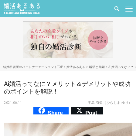
健康
婚活と結婚
恋愛の悩み
結婚相談所のパートナーエージェントTOP
>
婚活あるある
>
婚活と結婚
>
Ai婚活ってなに
出会い
Ai婚活ってなに？メリット＆デメリットや成功
合コン・街コン
のポイントを解説！
2021.06.11
平島 有梨（ひらしま ゆり）
マッチングアプリ
Share
Post
結婚相談所
あるある