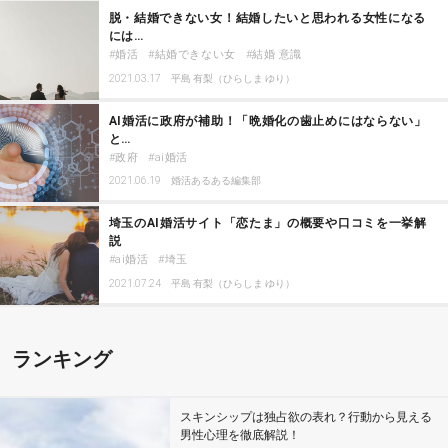
脱・結婚できない女！結婚したいと思われる女性になる
には…
婚活
結婚できない女
結婚 意識
2021.03.17
平島 有梨（ひらしま ゆり）
AI婚活に政府が補助！「晩婚化の歯止めにはならない」
と…
政府
ai婚活
2021.06.19
婚活あるある編集部
埼玉のAI婚活サイト「恋たま」の概要や口コミを一挙解
説
ai婚活
埼玉
2021.07.24
平島 有梨（ひらしま ゆり）
ランキング
スキンシップは独占欲の表れ？行動から見える
男性心理を徹底解説！