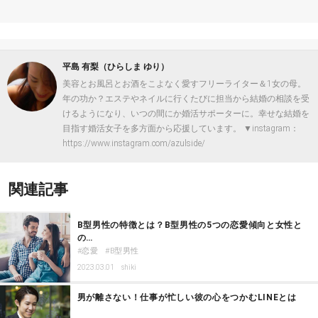
平島 有梨（ひらしま ゆり）
美容とお風呂とお酒をこよなく愛すフリーライター＆1女の母。
年の功か？エステやネイルに行くたびに担当から結婚の相談を受
けるようになり、いつの間にか婚活サポーターに。幸せな結婚を
目指す婚活女子を多方面から応援しています。 ▼instagram：
https://www.instagram.com/azulside/
関連記事
B型男性の特徴とは？B型男性の5つの恋愛傾向と女性と
の…
恋愛
B型男性
2023.03.01
shiki
男が離さない！仕事が忙しい彼の心をつかむLINEとは