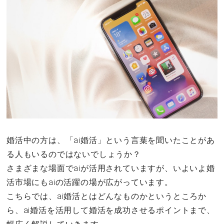
その他
ドキドキ
仕事とキャリア
特集
占い・診断
婚活中の方は、「ai婚活」という言葉を聞いたことがあ
る人もいるのではないでしょうか？
ファッション・美容
さまざまな場面でaiが活用されていますが、いよいよ婚
グルメ
活市場にもaiの活躍の場が広がっています。
こちらでは、ai婚活とはどんなものかというところか
趣味・旅行
ら、ai婚活を活用して婚活を成功させるポイントまで、