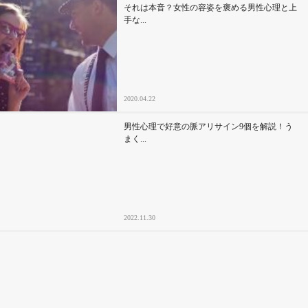
それは本音？女性の容姿を褒める男性心理と上
手な...
2020.04.22
男性心理で好意の脈アリサイン9個を解説！う
まく...
2022.11.30