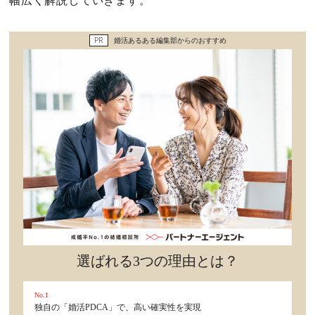
幅広く解説していきます。
セックスライフ
PR
婚活あるある編集部からのおすすめ
不倫・だめ男
感動
心の処方箋
カルチャー・トレンド・芸能
驚き
選ばれる3つの理由とは？
No.1
独自の「婚活PDCA」で、高い確実性を実現