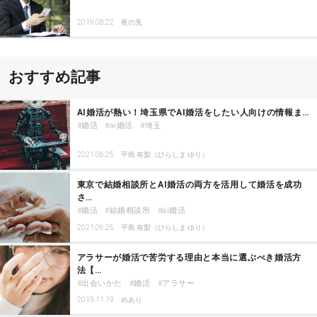
2019.08.22
夜の兎
おすすめ記事
AI婚活が熱い！埼玉県でAI婚活をしたい人向けの情報ま…
婚活
ai婚活
埼玉
2021.06.25
平島 有梨（ひらしま ゆり）
東京で結婚相談所とAI婚活の両方を活用して婚活を成功
さ…
婚活
結婚相談所
ai婚活
2021.06.25
平島 有梨（ひらしま ゆり）
アラサーが婚活で苦労する理由と本当に選ぶべき婚活方
法【…
出会いかた
婚活
アラサー
2019.11.19
めあり