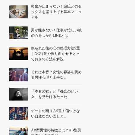
興奮が止まらない！彼氏とのセ
ックスを盛り上げる基本マニュ
アル
男が離さない！仕事が忙しい彼
の心をつかむLINEとは
振られた後の心の整理方法9選
｜NG行動や振り向かせるとっ
ておきの方法を解説
それは本音？女性の容姿を褒め
る男性心理と上手な...
「本命の女」と「都合のいい
女」を見分けるたった...
デートの断り方9選！傷つけな
い自然な言い回しと...
AB型男性の特徴とは？AB型男