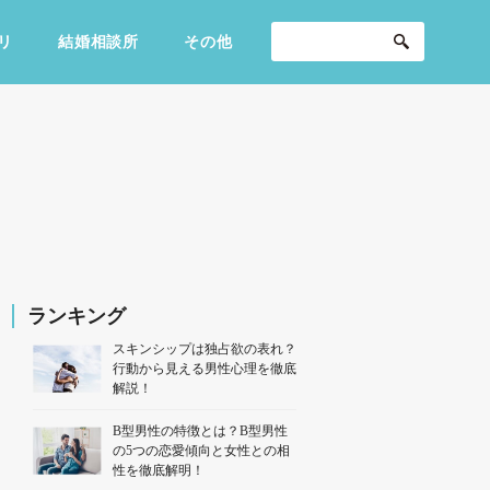
リ
結婚相談所
その他
セックスライフ
不倫・だめ男
感動
ランキング
スキンシップは独占欲の表れ？
行動から見える男性心理を徹底
解説！
B型男性の特徴とは？B型男性
の5つの恋愛傾向と女性との相
性を徹底解明！