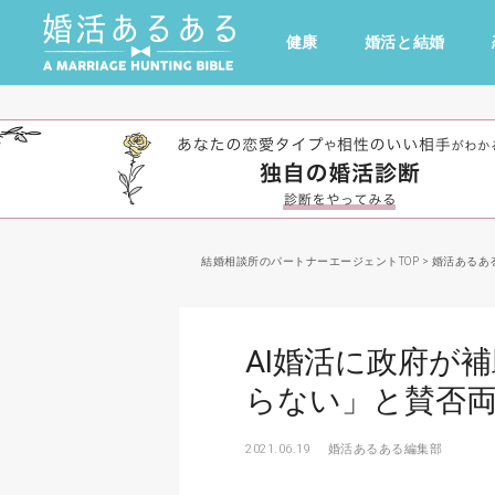
健康
婚活と結婚
その他
ドキドキ
仕事とキャリア
特集
心の処方箋
カルチャー・トレンド・芸能
結婚相談所のパートナーエージェントTOP
>
婚活あるあ
AI婚活に政府が
らない」と賛否
2021.06.19
婚活あるある編集部