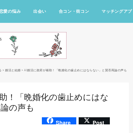
恋愛の悩み
出会い
合コン・街コン
マッチングアプ
占い・診断
ファッション・美容
グルメ
趣味・旅行
る
>
婚活と結婚
>
AI婚活に政府が補助！「晩婚化の歯止めにはならない」と賛否両論の声も
補助！「晩婚化の歯止めにはな
両論の声も
Share
Post