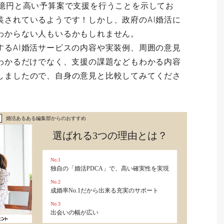
0億円と高い予算案で支援を行うことを示してお
装されているようです！しかし、政府のAI婚活に
わからない人もいるかもしれません。
するAI婚活サービスの内容や実装例、周囲の意見
がわかるだけでなく、支援の課題などもわかる内容
しましたので、自身の意見と比較してみてくださ
婚活あるある編集部からのおすすめ
選ばれる3つの理由とは？
No.1
独自の「婚活PDCA」で、高い確実性を実現
No.2
成婚率No.1だから出来る充実のサポート
No.3
出会いの幅が広い