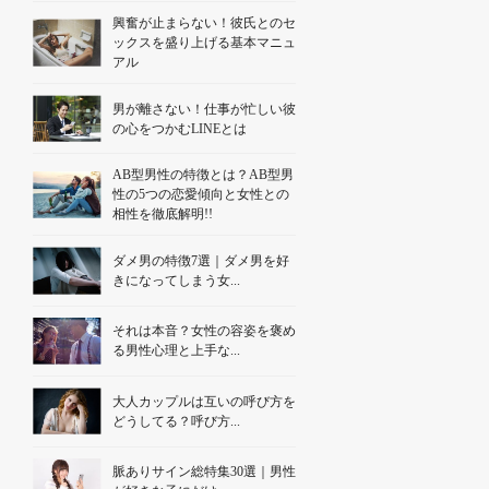
興奮が止まらない！彼氏とのセ
ックスを盛り上げる基本マニュ
アル
男が離さない！仕事が忙しい彼
の心をつかむLINEとは
AB型男性の特徴とは？AB型男
性の5つの恋愛傾向と女性との
相性を徹底解明!!
ダメ男の特徴7選｜ダメ男を好
きになってしまう女...
それは本音？女性の容姿を褒め
る男性心理と上手な...
大人カップルは互いの呼び方を
どうしてる？呼び方...
脈ありサイン総特集30選｜男性