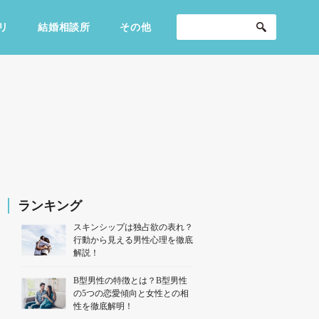
リ
結婚相談所
その他
セックスライフ
不倫・だめ男
感動
ランキング
スキンシップは独占欲の表れ？
行動から見える男性心理を徹底
解説！
B型男性の特徴とは？B型男性
の5つの恋愛傾向と女性との相
性を徹底解明！