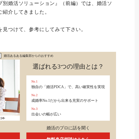
プ別婚活ソリューション』（前編）では、婚活ソ
ご紹介してきました。
を見つけて、参考にしてみて下さい。
婚活あるある編集部からのおすすめ
選ばれる3つの理由とは？
No.1
独自の「婚活PDCA」で、高い確実性を実現
No.2
成婚率No.1だから出来る充実のサポート
No.3
出会いの幅が広い
婚活のプロに話を聞く