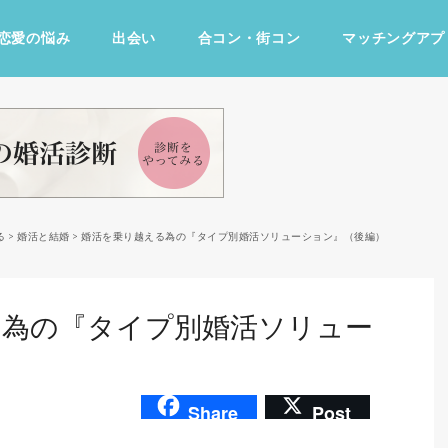
恋愛の悩み
出会い
合コン・街コン
マッチングアプ
占い・診断
ファッション・美容
グルメ
趣味・旅行
る
>
婚活と結婚
>
婚活を乗り越える為の『タイプ別婚活ソリューション』（後編）
る為の『タイプ別婚活ソリュー
）
Share
Post