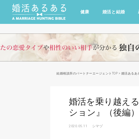
健康
婚活と結婚
その他
ドキドキ
仕事とキャリア
特集
心の処方箋
カルチャー・トレンド・芸能
結婚相談所のパートナーエージェントTOP
>
婚活あるあ
婚活を乗り越え
ション』（後編
2020.05.11
シマヅ