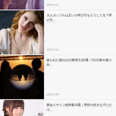
2020.04.22
大人カップルは互いの呼び方をどうしてる？呼
び方...
2022.03.19
振られた後の心の整理方法9選｜NG行動や振り
向...
2023.03.28
脈ありサイン総特集30選｜男性が好きな子にだ
け...