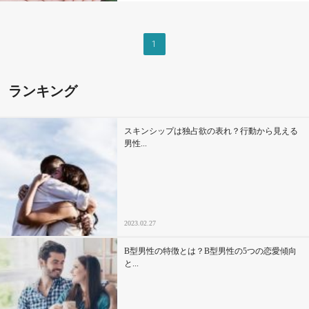
その他
1
ドキドキ
ランキング
仕事とキャリア
スキンシップは独占欲の表れ？行動から見える
特集
男性...
占い・診断
ファッション・美容
2023.02.27
グルメ
B型男性の特徴とは？B型男性の5つの恋愛傾向
と...
趣味・旅行