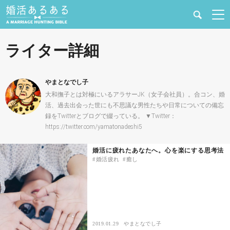
健康
ライター詳細
婚活と結婚
やまとなでし子
恋愛の悩み
大和撫子とは対極にいるアラサーJK（女子会社員）。合コン、婚
活、過去出会った世にも不思議な男性たちや日常についての備忘
録をTwitterとブログで綴っている。 ▼Twitter：
出会い
https://twitter.com/yamatonadeshi5
合コン・街コン
婚活に疲れたあなたへ。心を楽にする思考法
婚活疲れ
癒し
マッチングアプリ
結婚相談所
2019.01.29
やまとなでし子
あるある