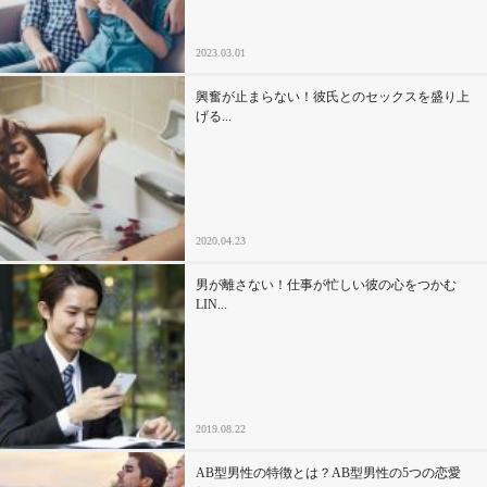
セックスライフ
2023.03.01
不倫・だめ男
興奮が止まらない！彼氏とのセックスを盛り上
げる...
感動
心の処方箋
2020.04.23
カルチャー・トレンド・芸能
男が離さない！仕事が忙しい彼の心をつかむ
驚き
LIN...
2019.08.22
AB型男性の特徴とは？AB型男性の5つの恋愛