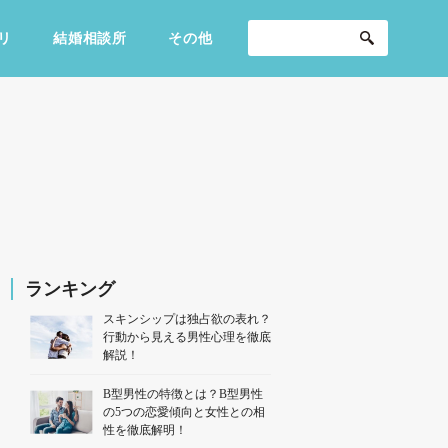
リ
結婚相談所
その他
セックスライフ
不倫・だめ男
感動
ランキング
スキンシップは独占欲の表れ？
行動から見える男性心理を徹底
解説！
B型男性の特徴とは？B型男性
の5つの恋愛傾向と女性との相
性を徹底解明！