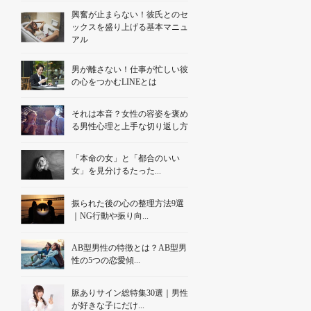
興奮が止まらない！彼氏とのセ
ックスを盛り上げる基本マニュ
アル
男が離さない！仕事が忙しい彼
の心をつかむLINEとは
それは本音？女性の容姿を褒め
る男性心理と上手な切り返し方
「本命の女」と「都合のいい
女」を見分けるたった...
振られた後の心の整理方法9選
｜NG行動や振り向...
AB型男性の特徴とは？AB型男
性の5つの恋愛傾...
脈ありサイン総特集30選｜男性
が好きな子にだけ...