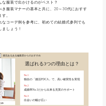
んな服装で出かけるのがベスト？
き服装マナーの基本と共に、20～30代におすす
ます。
れなコーデ例を参考に、初めての結婚式参列でも
しましょう！
婚活あるある編集部からのおすすめ
選ばれる3つの理由とは？
No.1
独自の「婚活PDCA」で、高い確実性を実現
No.2
成婚率No.1だから出来る充実のサポート
No.3
出会いの幅が広い