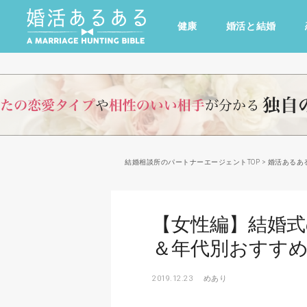
健康
婚活と結婚
その他
ドキドキ
仕事とキャリア
特集
心の処方箋
カルチャー・トレンド・芸能
結婚相談所のパートナーエージェントTOP
>
婚活あるあ
【女性編】結婚
＆年代別おすす
2019.12.23
めあり