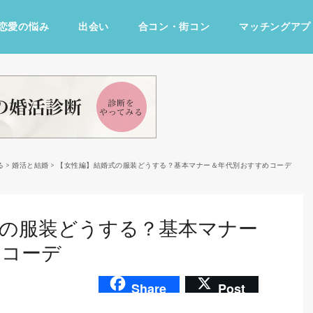
恋愛の悩み
出会い
合コン・街コン
マッチングアプ
占い・診断
ファッション・美容
グルメ
趣味・旅行
る
>
婚活と結婚
>
【女性編】結婚式の服装どうする？基本マナー＆年代別おすすめコーデ
式の服装どうする？基本マナー
めコーデ
Share
Post