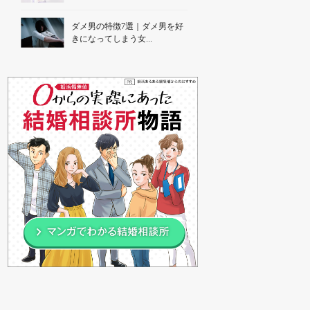
ダメ男の特徴7選｜ダメ男を好
きになってしまう女...