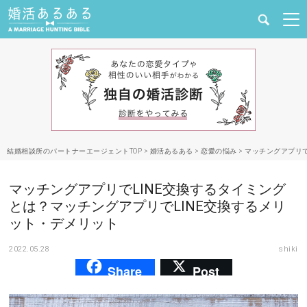
健康
婚活と結婚
恋愛の悩み
結婚相談所のパートナーエージェントTOP
>
婚活あるある
>
恋愛の悩み
>
マッチングアプリで
出会い
マッチングアプリでLINE交換するタイミング
合コン・街コン
とは？マッチングアプリでLINE交換するメリ
ット・デメリット
マッチングアプリ
2022.05.28
shiki
Share
Post
結婚相談所
あるある