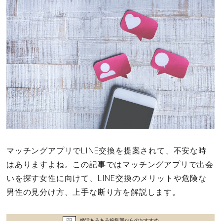
その他
ドキドキ
仕事とキャリア
特集
占い・診断
マッチングアプリでLINE交換を提案されて、不安な時
ファッション・美容
はありますよね。この記事ではマッチングアプリで出会
いを探す女性に向けて、LINE交換のメリットや危険な
グルメ
男性の見分け方、上手な断り方を解説します。
趣味・旅行
PR
婚活あるある編集部からのおすすめ