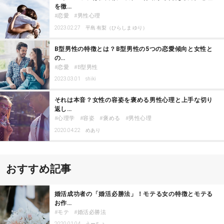
を徹…
恋愛
男性心理
2023.02.27
平島 有梨（ひらしま ゆり）
B型男性の特徴とは？B型男性の5つの恋愛傾向と女性と
の…
恋愛
B型男性
2023.03.01
shiki
それは本音？女性の容姿を褒める男性心理と上手な切り
返し…
心理学
容姿
褒める
男性心理
2020.04.22
めあり
おすすめ記事
婚活成功者の「婚活必勝法」！モテる女の特徴とモテる
お作…
モテ
婚活必勝法
2020.01.04
うーちょ