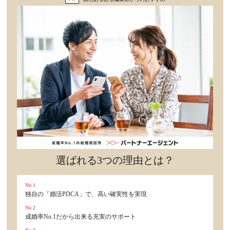
セックスライフ
不倫・だめ男
感動
心の処方箋
カルチャー・トレンド・芸能
驚き
選ばれる3つの理由とは？
No.1
独自の「婚活PDCA」で、高い確実性を実現
No.2
成婚率No.1だから出来る充実のサポート