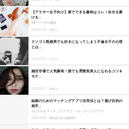
【アラサー女子向け】家でできる趣味はコレ！自分を磨
ける…
家でできる趣味
2020.01.06
めあり
クソゴミ既婚男でも好きになってしまう不倫女子の心理
とは…
2020.02.25
シマヅ
婚活市場で人気爆発！誰でも雰囲気美人になれるコツ＆
モテ…
2020.02.21
めあり
結婚のためのマッチングアプリ活用法とは？遊び目的の
相手…
おすすめマッチングアプリ
マッチングアプリ
2020.04.23
婚活あるある編集部