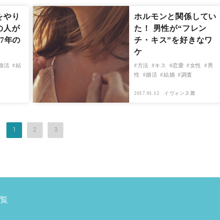
をやり
ホルモンと関係してい
の人が
た！ 男性が“フレン
7年の
チ・キス”を好きなワ
ケ
婚活
結
方法
キス
恋愛
女性
男
性
婚活
結婚
調査
2017.01.12
イヴォンヌ麗
1
2
3
覧