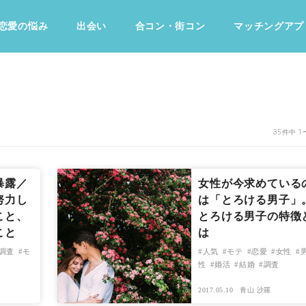
恋愛の悩み
出会い
合コン・街コン
マッチングアプ
占い・診断
ファッション・美容
グルメ
趣味・旅行
35件中 1
暴露／
女性が今求めている
努力し
は「とろける男子」
こと、
とろける男子の特徴
こと
は
調査
モ
人気
モテ
恋愛
女性
性
婚活
結婚
調査
2017.05.10
青山 沙羅