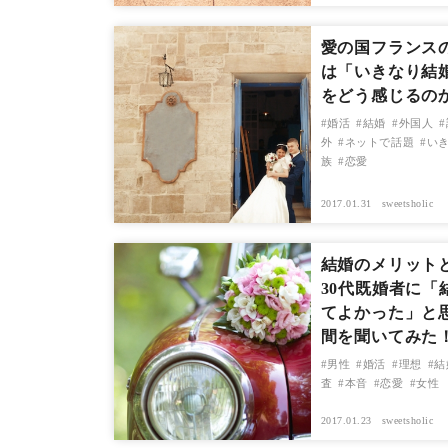
愛の国フランス
は「いきなり結
をどう感じるの
婚活
結婚
外国人
外
ネットで話題
い
族
恋愛
2017.01.31
sweetsholic
結婚のメリット
30代既婚者に「
てよかった」と
間を聞いてみた
男性
婚活
理想
結
査
本音
恋愛
女性
2017.01.23
sweetsholic