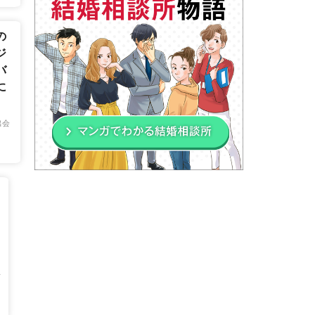
の
ジ
バ
に
出会
女