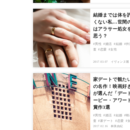
結婚までは体を
くない私…世間
はアラサー処女
思う？
男性
婚活
結婚
外
査
恋愛
女性
2017.03.07
イヴォンヌ麗
家デートで観た
の名作！映画好
が選んだ「デー
ービー・アワー
賞作3選
男性
婚活
結婚
映
査
家デート
恋愛
2017.02.16
林美由紀