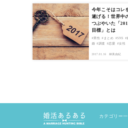
今年こそはコレ
遂げる！世界中
つぶやいた「201
目標」とは
男性
まとめ
SNS
婚
調査
恋愛
女性
2017.01.16
林美由紀
カテゴリー一