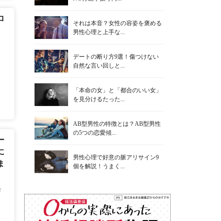
ロ
それは本音？女性の容姿を褒める
男性心理と上手な...
さ
デートの断り方9選！傷つけない
自然な言い回しと...
男
「本命の女」と「都合のいい女」
を見分けるたった...
AB型男性の特徴とは？AB型男性
の5つの恋愛傾...
ー
に
男性心理で好意の脈アリサイン9
ま
個を解説！うまく...
会