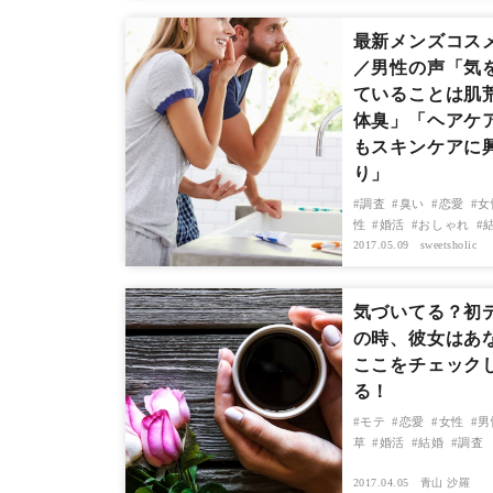
最新メンズコス
／男性の声「気
ていることは肌
体臭」「ヘアケ
もスキンケアに
り」
調査
臭い
恋愛
女
性
婚活
おしゃれ
2017.05.09
sweetsholic
気づいてる？初
の時、彼女はあ
ここをチェック
る！
モテ
恋愛
女性
男
草
婚活
結婚
調査
2017.04.05
青山 沙羅