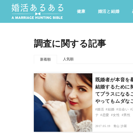
健康
婚活と結婚
その他
ドキドキ
仕事とキャリア
特集
調査に関する記事
心の処方箋
カルチャー・トレンド・芸能
人気順
新着順
既婚者が本音を
結婚するために
てプラスになる
やってもムダな
婚活
結婚
出会い
テ
恋愛
女性
男性
2017.05.19
青山 沙羅