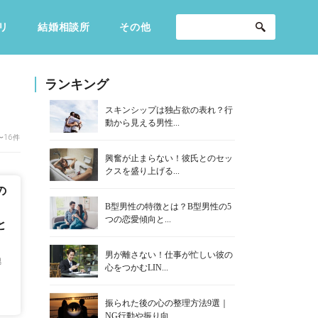
リ
結婚相談所
その他
セックスライフ
不倫・だめ男
感動
ランキング
スキンシップは独占欲の表れ？行
動から見える男性...
〜16件
興奮が止まらない！彼氏とのセッ
クスを盛り上げる...
の
B型男性の特徴とは？B型男性の5
。
つの恋愛傾向と...
と
男が離さない！仕事が忙しい彼の
男
心をつかむLIN...
振られた後の心の整理方法9選｜
NG行動や振り向...