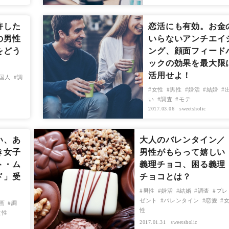
許した
恋活にも有効。お金
の男性
いらないアンチエイ
をどう
ング、顔面フィード
ックの効果を最大限
活用せよ！
国人
調
女性
男性
婚活
結婚
い
調査
モテ
2017.03.06
sweetsholic
い、あ
大人のバレンタイン／
き女子
男性がもらって嬉しい
ト・ム
義理チョコ、困る義理
ド」受
チョコとは？
男性
婚活
結婚
調査
プレ
ゼント
バレンタイン
恋愛
画
調
性
女性
2017.01.31
sweetsholic