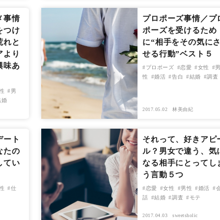
メ事情
プロポーズ事情／プ
をつけ
ポーズを受けるため
荒れと
に“相手をその気に
アより
せる行動”ベスト５
興味あ
プロポーズ
恋愛
女性
性
婚活
告白
結婚
調査
性
男
結婚
2017.05.02
林美由紀
デート
それって、好きアピ
なたの
ル？男女で違う、気
してい
なる相手にとってし
う言動５つ
性
仕
恋愛
女性
男性
婚活
話
結婚
調査
モテ
2017.04.03
sweetsholic