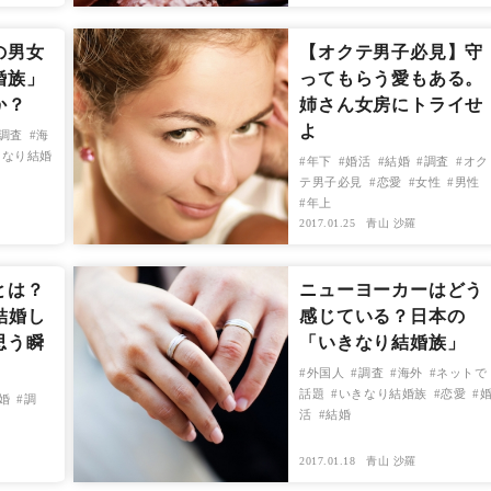
の男女
【オクテ男子必見】守
婚族」
ってもらう愛もある。
か？
姉さん女房にトライせ
よ
調査
海
きなり結婚
年下
婚活
結婚
調査
オク
テ男子必見
恋愛
女性
男性
年上
2017.01.25
青山 沙羅
とは？
ニューヨーカーはどう
結婚し
感じている？日本の
思う瞬
「いきなり結婚族」
！
外国人
調査
海外
ネットで
話題
いきなり結婚族
恋愛
婚
調
活
結婚
2017.01.18
青山 沙羅