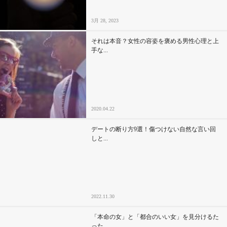
3月 28, 2023
それは本音？女性の容姿を褒める男性心理と上
手な...
2020.04.22
デートの断り方9選！傷つけない自然な言い回
しと...
2022.11.30
「本命の女」と「都合のいい女」を見分けるた
った...