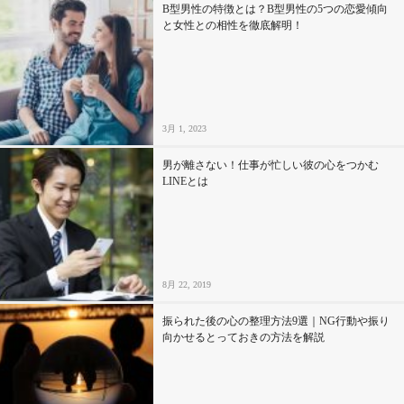
B型男性の特徴とは？B型男性の5つの恋愛傾向
と女性との相性を徹底解明！
3月 1, 2023
男が離さない！仕事が忙しい彼の心をつかむ
LINEとは
8月 22, 2019
振られた後の心の整理方法9選｜NG行動や振り
向かせるとっておきの方法を解説