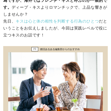
為ですが、海外ではフレンチ・キスと呼ぶのが一般的で
セックスライフ
す。
ディープ・キスよりロマンチックで、上品な響きが
しませんか？
不倫・だめ男
先日、
キスは心と体の相性を判断する行為のひとつ
だと
いうことをお伝えしましたが、今回は実践レベルで役に
感動
立つキスのお話です！
心の処方箋
PR
婚活あるある編集部からのおすすめ
カルチャー・トレンド・芸能
驚き