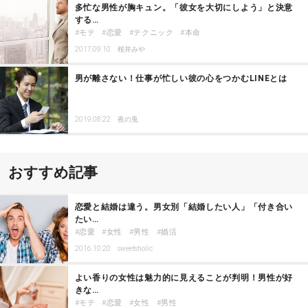
多忙な男性が胸キュン。「彼女を大切にしよう」と決意
する…
モテ
恋愛
テクニック
本命
2017.09.10
桜井みや
男が離さない！仕事が忙しい彼の心をつかむLINEとは
2019.08.22
夜の兎
おすすめ記事
恋愛と結婚は違う。男女別「結婚したい人」「付き合い
たい…
恋愛
女性
男性
婚活
2016.10.20
sweetsholic
よい香りの女性は魅力的に見えることが判明！男性が好
きな…
モテ
恋愛
女性
男性