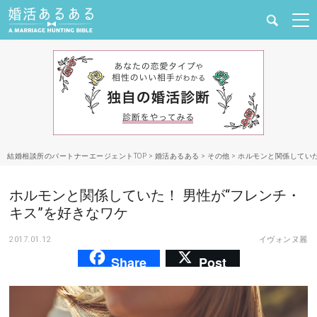
健康
婚活と結婚
恋愛の悩み
結婚相談所のパートナーエージェントTOP
>
婚活あるある
>
その他
>
ホルモンと関係していた
出会い
ホルモンと関係していた！ 男性が“フレンチ・
合コン・街コン
キス”を好きなワケ
2017.01.12
イヴォンヌ麗
マッチングアプリ
Share
Post
結婚相談所
あるある