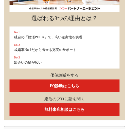
選ばれる3つの理由とは？
No.1
独自の「婚活PDCA」で、高い確実性を実現
No.2
成婚率No.1だから出来る充実のサポート
No.3
出会いの幅が広い
価値診断をする
EQ診断はこちら
婚活のプロに話を聞く
無料来店相談はこちら