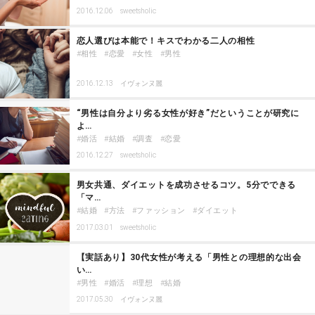
2016.12.06
sweetsholic
恋人選びは本能で！キスでわかる二人の相性
相性
恋愛
女性
男性
2016.12.13
イヴォンヌ麗
“男性は自分より劣る女性が好き”だということが研究に
よ…
婚活
結婚
調査
恋愛
2016.12.27
sweetsholic
男女共通、ダイエットを成功させるコツ。5分でできる
「マ…
結婚
方法
ファッション
ダイエット
2017.03.01
sweetsholic
【実話あり】30代女性が考える「男性との理想的な出会
い…
男性
婚活
理想
結婚
2017.05.30
イヴォンヌ麗