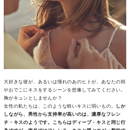
その他
ドキドキ
仕事とキャリア
特集
占い・診断
大好きな彼が、あるいは憧れのあのヒトが、あなたの頬
やおでこにキスをするシーンを想像してみてください。
ファッション・美容
胸がキュンとしませんか？
グルメ
女性の私たちは、このような軽いキスに弱いもの。
しか
しながら、男性から支持率が高いのは、濃厚なフレン
趣味・旅行
チ・キスのようです。こちらはディープ・キスと同じ行