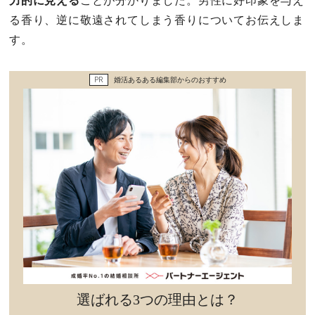
力的に見える
ことが分かりました。男性に好印象を与え
セックスライフ
る香り、逆に敬遠されてしまう香りについてお伝えしま
す。
不倫・だめ男
PR
婚活あるある編集部からのおすすめ
感動
心の処方箋
カルチャー・トレンド・芸能
驚き
選ばれる3つの理由とは？