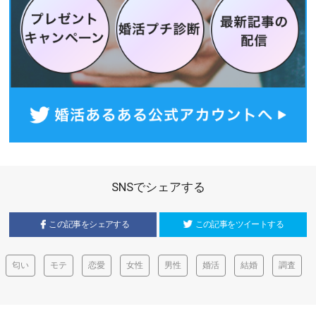
SNSでシェアする
この記事をシェアする
この記事をツイートする
匂い
モテ
恋愛
女性
男性
婚活
結婚
調査