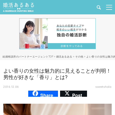
健康
婚活と結婚
恋愛の悩み
結婚相談所のパートナーエージェントTOP
>
婚活あるある
>
その他
>
よい香りの女性は魅力
出会い
よい香りの女性は魅力的に見えることが判明！
合コン・街コン
男性が好きな「香り」とは?
2016.12.06
sweetsholic
マッチングアプリ
Share
Post
結婚相談所
あるある