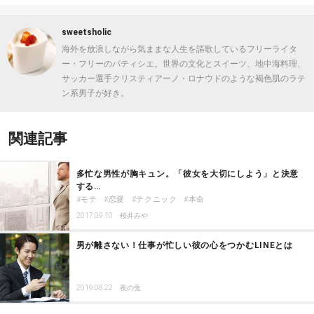
sweetsholic
海外を放浪しながら気ままな人生を謳歌しているフリーライタ
ー・フリーのパティシエ。世界の文化とスイーツ、地中海料理、
サッカー選手クリスティアーノ・ロナウドのような褐色肌のラテ
ン系男子が好き。
関連記事
多忙な男性が胸キュン。「彼女を大切にしよう」と決意
する…
モテ
恋愛
テクニック
本命
2017.09.10
桜井みや
男が離さない！仕事が忙しい彼の心をつかむLINEとは
2019.08.22
夜の兎