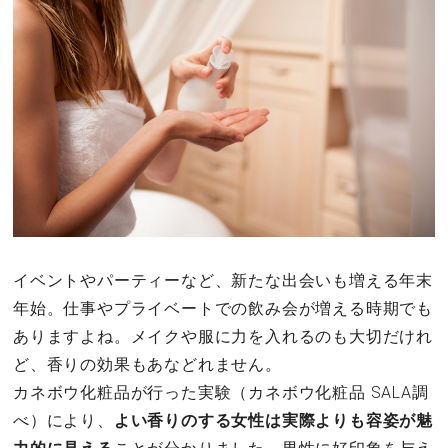
その他
ドキドキ
仕事とキャリア
特集
占い・診断
イベントやパーティーなど、新たな出会いも増える年末
年始。仕事やプライベートでの飲み会が増える時期でも
ファッション・美容
ありますよね。メイクや服に力を入れるのも大切だけれ
グルメ
ど、香りの効果もあなどれません。
カネボウ化粧品が行った実験（カネボウ化粧品 SALA調
趣味・旅行
べ）により、
よい香りのする女性は実際よりも容姿が魅