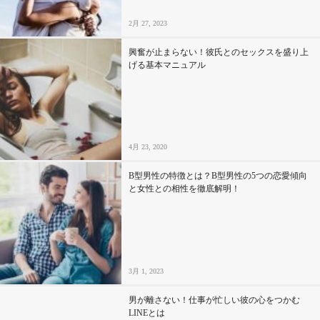
2月 27, 2023
興奮が止まらない！彼氏とのセックスを盛り上
げる基本マニュアル
4月 23, 2020
B型男性の特徴とは？B型男性の5つの恋愛傾向
と女性との相性を徹底解明！
3月 1, 2023
男が離さない！仕事が忙しい彼の心をつかむ
LINEとは