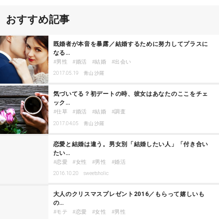
おすすめ記事
既婚者が本音を暴露／結婚するために努力してプラスに
なる…
男性
婚活
結婚
出会い
2017.05.19
青山 沙羅
気づいてる？初デートの時、彼女はあなたのここをチェ
ック…
仕草
婚活
結婚
調査
2017.04.05
青山 沙羅
恋愛と結婚は違う。男女別「結婚したい人」「付き合い
たい…
恋愛
女性
男性
婚活
2016.10.20
sweetsholic
大人のクリスマスプレゼント2016／もらって嬉しいも
の…
モテ
恋愛
女性
男性