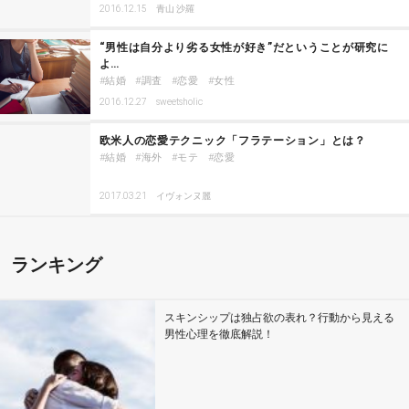
2016.12.15
青山 沙羅
“男性は自分より劣る女性が好き”だということが研究に
よ…
結婚
調査
恋愛
女性
2016.12.27
sweetsholic
欧米人の恋愛テクニック「フラテーション」とは？
結婚
海外
モテ
恋愛
2017.03.21
イヴォンヌ麗
ランキング
スキンシップは独占欲の表れ？行動から見える
男性心理を徹底解説！