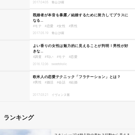
2017.04.05
青山 沙羅
既婚者が本音を暴露／結婚するために努力してプラスに
なる…
モテ
恋愛
女性
男性
2017.05.19
青山 沙羅
よい香りの女性は魅力的に見えることが判明！男性が好
きな…
調査
匂い
モテ
恋愛
2016.12.06
sweetsholic
欧米人の恋愛テクニック「フラテーション」とは？
男性
婚活
会話
結婚
2017.03.21
イヴォンヌ麗
ランキング