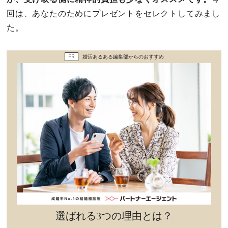
セックスライフ
回は、あなたのためにプレゼントをセレクトしてみまし
た。
不倫・だめ男
PR
婚活あるある編集部からのおすすめ
感動
心の処方箋
カルチャー・トレンド・芸能
驚き
選ばれる3つの理由とは？