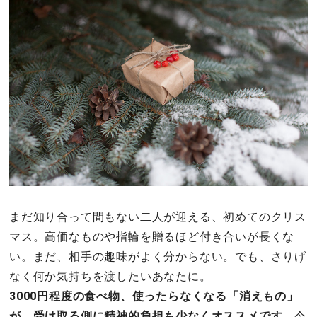
その他
ドキドキ
仕事とキャリア
特集
占い・診断
まだ知り合って間もない二人が迎える、初めてのクリス
ファッション・美容
マス。高価なものや指輪を贈るほど付き合いが長くな
い。まだ、相手の趣味がよく分からない。でも、さりげ
グルメ
なく何か気持ちを渡したいあなたに。
趣味・旅行
3000円程度の食べ物、使ったらなくなる「消えもの」
が、受け取る側に精神的負担も少なくオススメです。
今