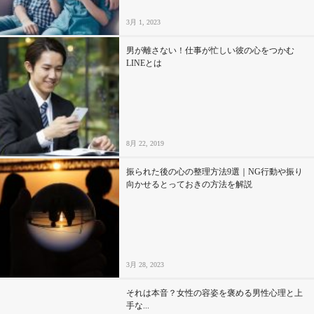
3月 1, 2023
男が離さない！仕事が忙しい彼の心をつかむ
LINEとは
8月 22, 2019
振られた後の心の整理方法9選｜NG行動や振り
向かせるとっておきの方法を解説
3月 28, 2023
それは本音？女性の容姿を褒める男性心理と上
手な...