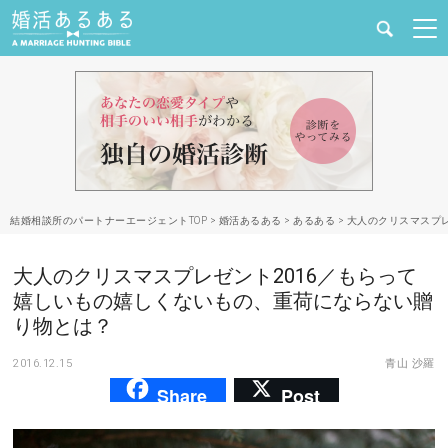
健康
婚活と結婚
恋愛の悩み
結婚相談所のパートナーエージェントTOP
>
婚活あるある
>
あるある
>
大人のクリスマスプ
出会い
大人のクリスマスプレゼント2016／もらって
合コン・街コン
嬉しいもの嬉しくないもの、重荷にならない贈
り物とは？
マッチングアプリ
2016.12.15
青山 沙羅
Share
Post
結婚相談所
あるある