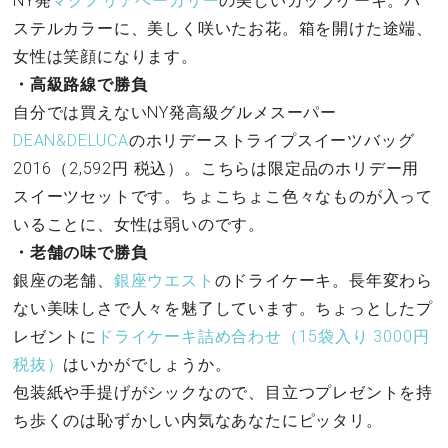
NY発
マグノリアベーカリー
の美しいカップケーキ。パ
ステルカラーに、美しく咲いたお花。箱を開けた途端、
女性は笑顔になります。
・高級路線で勝負
自分では買えないNY発高級グルメスーパー
DEAN&DELUCA
のホリデーストライプスイーツバッグ
2016（2,592円 税込）。こちらは限定品のホリデー用
スイーツセットです。ちょこちょこ色々なものが入って
いることに、女性は弱いのです。
・老舗の味で勝負
銀座の老舗、
銀座ウエスト
のドライケーキ。長年変わら
ない美味しさで人々を魅了しています。ちょっとしたプ
レゼントに
ドライケーキ詰め合わせ（15袋入り 3000円
税抜）
はいかがでしょうか。
包装紙や手提げがシックなので、目立つプレゼントを持
ち歩くのは恥ずかしい内気なあなたにピッタリ。