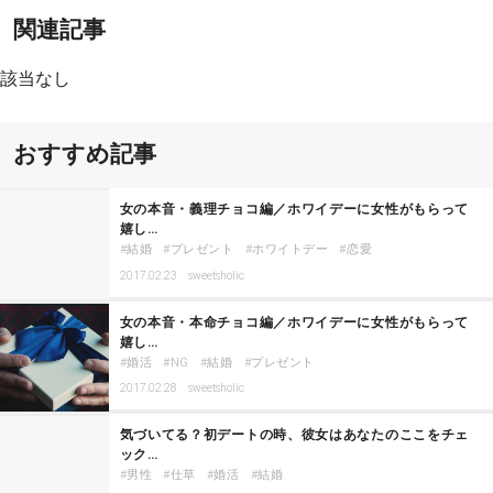
関連記事
該当なし
おすすめ記事
女の本音・義理チョコ編／ホワイデーに女性がもらって
嬉し…
結婚
プレゼント
ホワイトデー
恋愛
2017.02.23
sweetsholic
女の本音・本命チョコ編／ホワイデーに女性がもらって
嬉し…
婚活
NG
結婚
プレゼント
2017.02.28
sweetsholic
気づいてる？初デートの時、彼女はあなたのここをチェ
ック…
男性
仕草
婚活
結婚